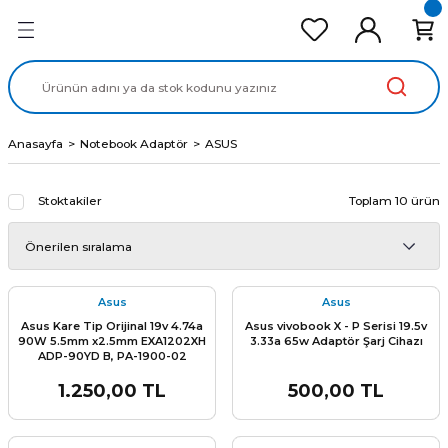
Geri Dön
Geri Dön
Geri Dön
Geri Dön
Geri Dön
cd Ekran Panel
Batarya
lavye
cd Data Kablo
Adaptör
Anasayfa
Notebook Adaptör
ASUS
Stoktakiler
Toplam 10 ürün
Asus
Asus
Asus Kare Tip Orijinal 19v 4.74a
Asus vivobook X - P Serisi 19.5v
90W 5.5mm x2.5mm EXA1202XH
3.33a 65w Adaptör Şarj Cihazı
ADP-90YD B, PA-1900-02
PA1900-29 PA1900-30 PA-1900-
42 Adaptör Şarj Cihazı k52 k53
1.250,00 TL
500,00 TL
k55 k56 x53 x55 k54 x54 n61 x64
x550 x552 x551 x554 x555 k555
n50 n51 n55 n550(Kopya)