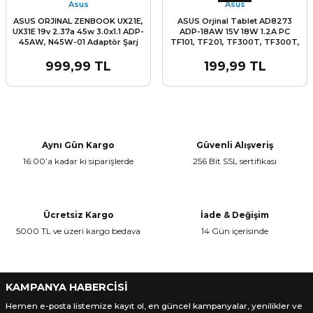
Asus
Asus
ASUS ORJINAL ZENBOOK UX21E,
ASUS Orjinal Tablet AD8273
UX31E 19v 2.37a 45w 3.0x1.1 ADP-
ADP-18AW 15V 18W 1.2A PC
45AW, N45W-01 Adaptör Şarj
TF101, TF201, TF300T, TF300T,
Cihazı
TF600, TF600T, TF700 TF701T
Adaptör Şarj Cihazı
999,99 TL
199,99 TL
L
Aynı Gün Kargo
Güvenli Alışveriş
16:00’a kadar ki siparişlerde
256 Bit SSL sertifikası
Ücretsiz Kargo
İade & Değişim
5000 TL ve üzeri kargo bedava
14 Gün içerisinde
KAMPANYA HABERCİSİ
Hemen e-posta listemize kayıt ol, en güncel kampanyalar, yenilikler ve