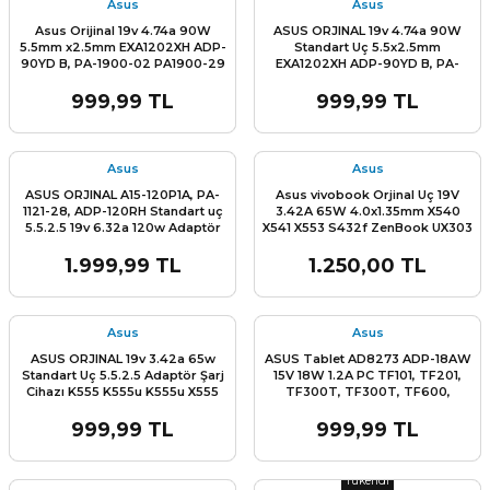
Asus
Asus
Asus Orijinal 19v 4.74a 90W
ASUS ORJINAL 19v 4.74a 90W
5.5mm x2.5mm EXA1202XH ADP-
Standart Uç 5.5x2.5mm
90YD B, PA-1900-02 PA1900-29
EXA1202XH ADP-90YD B, PA-
PA1900-30 PA-1900-42 Adaptör
1900-02 PA1900-29 PA1900-30
Şarj Cihazı k52 k53 k55 k56 x53
PA-1900-42 Adaptör Şarj Cihazı
999,99 TL
999,99 TL
x55 k54 x54 n61 x64 x550 x552
x551 x554 x555 k555 n50 n51 n55
L
ENS
n550
Asus
Asus
ASUS ORJINAL A15-120P1A, PA-
Asus vivobook Orjinal Uç 19V
1121-28, ADP-120RH Standart uç
3.42A 65W 4.0x1.35mm X540
5.5.2.5 19v 6.32a 120w Adaptör
X541 X553 S432f ZenBook UX303
Şarj Cihazı
UX305 Taichi 21 31, X540 X541
X542 x553 f541 R541 a541 X553
1.999,99 TL
1.250,00 TL
X556 X202 TP300 D509 D515
L
X409 X509 X415 X512 x515m pa-
1650-33 AD2108020 Ultrabook
Adaptör Şarj Cihazı
Asus
Asus
ASUS ORJINAL 19v 3.42a 65w
ASUS Tablet AD8273 ADP-18AW
Standart Uç 5.5.2.5 Adaptör Şarj
15V 18W 1.2A PC TF101, TF201,
Cihazı K555 K555u K555u X555
TF300T, TF300T, TF600,
X555l X550 X550c X550l x552
TF600T, TF700 TF701T Adaptör
Şarj Cihazı
999,99 TL
999,99 TL
L
Stok Miktarı:
Son 0 Adet
Tükendi