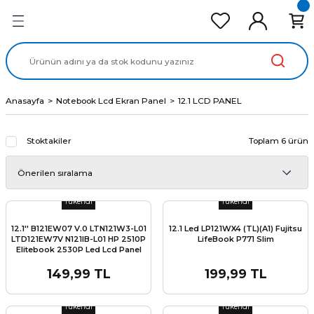
Geri Dön
Geri Dön
Geri Dön
Geri Dön
Geri Dön
cd Ekran Panel
Batarya
lavye
cd Data Kablo
Adaptör
Anasayfa
Notebook Lcd Ekran Panel
12.1 LCD PANEL
Stoktakiler
Toplam 6 ürün
Stok Miktarı:
Son 0 Adet
Stok Miktarı:
Son 0 Adet
Tükendi
Tükendi
12.1'' B121EW07 V.0 LTN121W3-L01
12.1 Led LP121WX4 (TL)(A1) Fujitsu
LTD121EW7V N121IB-L01 HP 2510P
LifeBook P771 Slim
Elitebook 2530P Led Lcd Panel
Ekran
149,99 TL
199,99 TL
Stok Miktarı:
Son 0 Adet
Stok Miktarı:
Son 0 Adet
Tükendi
Tükendi