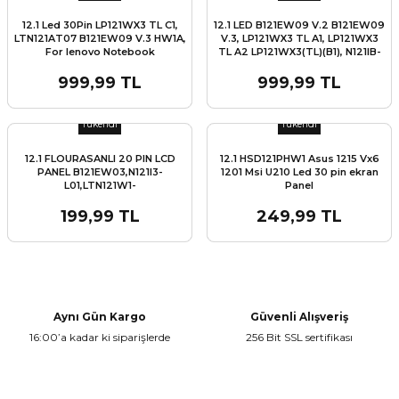
12.1 Led 30Pin LP121WX3 TL C1,
12.1 LED B121EW09 V.2 B121EW09
LTN121AT07 B121EW09 V.3 HW1A,
V.3, LP121WX3 TL A1, LP121WX3
For lenovo Notebook
TL A2 LP121WX3(TL)(B1), N121IB-
L06, LTN121AT06, n121ib-l05 Hp
Dv2, Lenovo S12 Ekran panel
999,99 TL
999,99 TL
Stok Miktarı:
Son 0 Adet
Stok Miktarı:
Son 0 Adet
L
ENS
Tükendi
Tükendi
12.1 FLOURASANLI 20 PIN LCD
12.1 HSD121PHW1 Asus 1215 Vx6
PANEL B121EW03,N121I3-
1201 Msi U210 Led 30 pin ekran
L01,LTN121W1-
Panel
L03,LTN121AT02,LTN121AT01,HT121WX2-
103 lp121wx1 LCD PANEL
199,99 TL
249,99 TL
L
Aynı Gün Kargo
Güvenli Alışveriş
16:00’a kadar ki siparişlerde
256 Bit SSL sertifikası
L