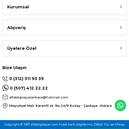
Kurumsal
Alışveriş
L
Üyelere Özel
Bize Ulaşın
0 (312) 311 93 39
0 (507) 412 22 22
alfabilgisayarankara@hotmail.com
Meşrutiyet Mah. Karanfil sk. No:24/9
Kızılay - Çankaya -Ankara
Copyright © 1997 alfabilgisayar.com Kredi kartı bilgileriniz 256bit SSL sertifikası