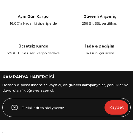
Aynı Gün Kargo
Güvenli Alışveriş
16:00’a kadar ki siparişlerde
256 Bit SSL sertifikası
L
ENS
Ücretsiz Kargo
İade & Değişim
5000 TL ve üzeri kargo bedava
14 Gün içerisinde
KAMPANYA HABERCİSİ
L
Hemen e-posta listemize kayıt ol, en güncel kampanyalar, yenilikler ve
duyuruları ilk öğrenen sen ol.
Kaydet
L