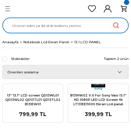
Geri Dön
Geri Dön
Geri Dön
Geri Dön
Geri Dön
cd Ekran Panel
Batarya
lavye
cd Data Kablo
Adaptör
Anasayfa
Notebook Lcd Ekran Panel
13.1 LCD PANEL
Stoktakiler
Toplam 2 ürün
Stok Miktarı:
Son 0 Adet
Tükendi
sony
13'' 13.1'' LCD screen QD13WL01
B131HW02 V.0 For Sony Vaio 13.1''
QD13WL02 QD13TL01 QD13TL02
HD 1080P LED LCD Screen fit
B131EW01
LT131EE11000 Ekran Lcd panel
799,99 TL
399,99 TL