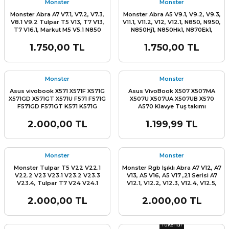
Monster
Monster
Monster Abra A7 V7.1, V7.2, V7.3,
Monster Abra A5 V9.1, V9.2, V9.3,
V8.1 V9.2 Tulpar T5 V13, T7 V13,
V11.1, V11.2, V12, V12.1, N850, N950,
T7 V16.1, Markut M5 V5.1 N850
N850Hj1, N850Hk1, N870Ek1,
N950 N850Hj1 N850Hk1 N870Ek1
N870Hj1, N870Hk1, N871Ek1,
N870Hj1 N870Hk1 N871Ek1
N875Hp6, P955Hp6, P955Hq1,
1.750,00 TL
1.750,00 TL
N875Hp6, P955Hp6 P955Hq1
P955Hq3, Cvm15F2300J430M,
P955Hq3 Cvm15F2300J430M
Cvm15F23Usj4309, 6-80-N85H0-
L
ENS
Cvm15F23Usj4309 Klavye Rgb
011-1 Cvm15F23Usj430B Klavye
Tuş Takımı
Rgb Tuş Takımı
Monster
Monster
Asus vivobook X571 X571F X571G
Asus VivoBook X507 X507MA
X571GD X571GT X571U F571 F571G
X507U X507UA X507UB X570
F571GD F571GT K571 K571G
A570 Klavye Tuş takımı
K571GD K571GT, Mars15 VX60
VX60GT, Klavye Aydınlatmalı Tuş
2.000,00 TL
1.199,99 TL
takımı
L
Monster
Monster
Monster Tulpar T5 V22 V22.1
Monster Rgb Işıklı Abra A7 V12, A7
V22.2 V23 V23.1 V23.2 V23.3
V13, A5 V16, A5 V17 ,21 Serisi A7
V23.4, Tulpar T7 V24 V24.1
V12.1, V12.2, V12.3, V12.4, V12.5,
V24.2 V24.3, kLavye Aydınlatmalı
V12.6, V12.7, V12.8, V13.2, V13.3 A5
Rgb Tuş Takımı
V16.1, A5 V16.2, A5 V16.3 A5 V16.4,
2.000,00 TL
2.000,00 TL
A5 V16.5, A5 V16.6, A5 V16.7, A5
L
Stok Miktarı:
Son 0 Adet
V17.4, A5 V17.3, V17.2, V17.1 KLavye
Tükendi