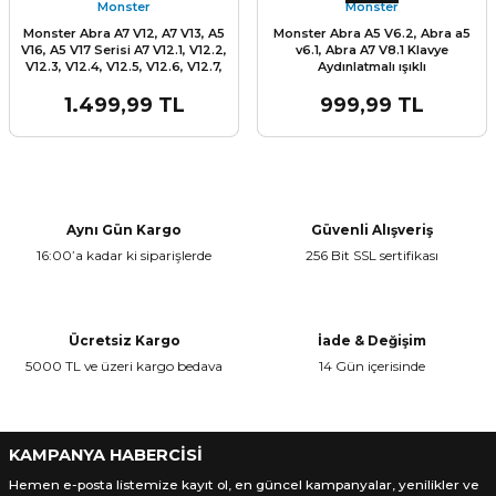
Monster
Monster
Monster Abra A7 V12, A7 V13, A5
Monster Abra A5 V6.2, Abra a5
V16, A5 V17 Serisi A7 V12.1, V12.2,
v6.1, Abra A7 V8.1 Klavye
V12.3, V12.4, V12.5, V12.6, V12.7,
Aydınlatmalı ışıklı
V12.8, V13.2, V13.3 A5 V16.1, A5
V16.2, A5 V16.3 A5 V16.4, A5 V16.5,
1.499,99 TL
999,99 TL
A5 V16.6, A5 V16.7, A5 V17.4, A5
L
V17.3, V17.2, V17.1 gigabyte RC55
KLavye
Aynı Gün Kargo
Güvenli Alışveriş
16:00’a kadar ki siparişlerde
256 Bit SSL sertifikası
Ücretsiz Kargo
İade & Değişim
5000 TL ve üzeri kargo bedava
14 Gün içerisinde
KAMPANYA HABERCİSİ
Hemen e-posta listemize kayıt ol, en güncel kampanyalar, yenilikler ve