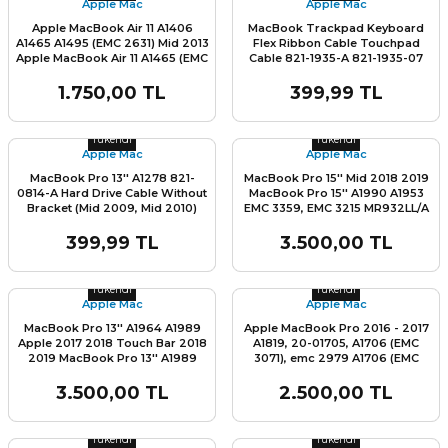
Apple Mac
Apple Mac
Apple MacBook Air 11 A1406
MacBook Trackpad Keyboard
A1465 A1495 (EMC 2631) Mid 2013
Flex Ribbon Cable Touchpad
Apple MacBook Air 11 A1465 (EMC
Cable 821-1935-A 821-1935-07
2924) Early 2014 2015 MacBook
for MacBook Retina 12'' A1534
Air 11 A1465 (EMC 2631) 020-
2015 2016 Year
1.750,00 TL
399,99 TL
7376-A batarya pil 2012 2013
Stok Miktarı:
Son 0 Adet
Stok Miktarı:
Son 0 Adet
2014 2015 yılları için uyumludur
L
ENS
(2010 yılı ve öncesi uyumlu
Tükendi
Tükendi
degildir)
Apple Mac
Apple Mac
MacBook Pro 13'' A1278 821-
MacBook Pro 15'' Mid 2018 2019
0814-A Hard Drive Cable Without
MacBook Pro 15'' A1990 A1953
Bracket (Mid 2009, Mid 2010)
EMC 3359, EMC 3215 MR932LL/A
922-9062
MR962LL/A MV902LL/A
MV912LL/A MV922LL/A
399,99 TL
3.500,00 TL
MV932LL/A MV942LL/A or
Stok Miktarı:
Son 0 Adet
Stok Miktarı:
Son 0 Adet
L
MV952LL/A 020-02391 Batarya
Pil
Tükendi
Tükendi
Apple Mac
Apple Mac
MacBook Pro 13'' A1964 A1989
Apple MacBook Pro 2016 - 2017
Apple 2017 2018 Touch Bar 2018
A1819, 20-01705, A1706 (EMC
2019 MacBook Pro 13'' A1989
3071), emc 2979 A1706 (EMC
EMC3214 A1964 MV962LL/A,
3163), A1706 MPXV2LL/A,
MV972LL/A, MV982LL/A,
MLH12LL/A batarya apple pil
3.500,00 TL
2.500,00 TL
MV992LL/A, MV9A2LL/A Batarya
L
Stok Miktarı:
Son 0 Adet
Stok Miktarı:
Son 0 Adet
Apple Pil
Tükendi
Tükendi