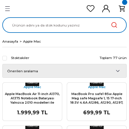
Geri Dön
Geri Dön
Geri Dön
Geri Dön
Geri Dön
cd Ekran Panel
Batarya
lavye
cd Data Kablo
Adaptör
Anasayfa
Apple Mac
Stoktakiler
Toplam 77 ürün
Stok Miktarı:
Son 0 Adet
Stok Miktarı:
Son 0 Adet
Tükendi
Tükendi
Apple Mac
Apple Mac
Apple MacBook Air 11-inch A1370,
MacBook Pro safe1 85w Apple
A1375 Notebook Bataryası
Mag safe Magsafe 1, 15 17-inch
Yalnızca 2010 modelleri ile
18.5V 4.6A A1286, A1290, A1297,
uyumludur (batarya kodu A1375).
A1343, A1222, A1172, A1150 A1151
2011 modelleri ile uyumlu değildir!
A1172 A1189 A1211 A1226 A1229,
1.999,99 TL
699,99 TL
A1172 A1297 A1260, 661-3994,
Stok Miktarı:
Son 0 Adet
Stok Miktarı:
Son 0 Adet
ADP-90UB, 611-0377, 661-4259,
MacBook Pro 17'' 15'' Adaptör
Tükendi
Tükendi
Şarj Cihaz