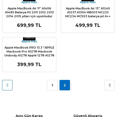
MC026LL/A Klavye Tuş Takımı
Apple Mac
Apple Mac
Apple MacBook Air 11'' A1406
Apple MacBook Air 13'' A1245
A1495 Batarya Pil 2011 2012 2013
A1237 A1304 MB003 MC233
2014 2015 yılları için uyumludur
MC234 MC503 batarya pil A++
(2010 yılı uyumlu degildir)
7.2v 37Wh
699,99 TL
499,99 TL
Stok Miktarı:
Son 0 Adet
Tükendi
Apple Mac
Apple MacBook PRO 13.3 ''APPLE
Macbook Pro A1278 Macbook
Unibody A1278 Apple 1278 A1278
Apple A1278 13'' Q- Türkçe
Klavye Tuş Takımı
399,99 TL
1
2
Aynı Gün Kargo
Güvenli Alışveriş