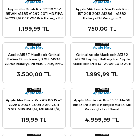
Apple Mac
Apple Mac
Apple MacBook Pro 17'' 10.95V
Apple MAcbook MacBook Pro
95WH A1383 A1297 2011 MD311/A
15'' 2011 2012 A1286 - A1382
MC725/A 020-7149-A Batarya Pil
Batarya Pil Versiyon 2
1.199,99 TL
750,00 TL
L
Stok Miktarı:
Son 0 Adet
Stok Miktarı:
Son 0 Adet
Tükendi
Tükendi
Apple Mac
Apple Mac
Apple A1527 MacBook Orjinal
Orjınal Apple Macbook A1322
Retina 12 inch early 2015 A1534
A1278 Laptop Battery for Apple
A1705 Batarya Pil EMC 2746, EMC
Macbook Pro 13'' 2009 2010 2011
2991, EMC 3099
2012 2013 2014 batarya pil A++
10.8v 4400mah
3.500,00 TL
1.999,99 TL
Stok Miktarı:
Son 0 Adet
Stok Miktarı:
Son 0 Adet
Tükendi
Tükendi
Apple Mac
Apple Mac
Apple MacBook Pro A1286 15.4''
Apple Macbook Pro 13.3'' A1466
A1286 2008 2009 2010 2011
emc3178 Serisi Komple Ekran Kiti
2012 MB985LL/A, MB986LL/A,
Kasasıyla Lcd Panel
MC371LL/A, MC372LL/A,
MC373LL/A, MC721LL/A,
119,99 TL
4.999,99 TL
MC723LL/A, MD103LL/A,
Stok Miktarı:
Son 0 Adet
Stok Miktarı:
Son 0 Adet
MD104LL/A, MC118LL/A,
MB470LL/A, MB471LL/A,
Tükendi
Tükendi