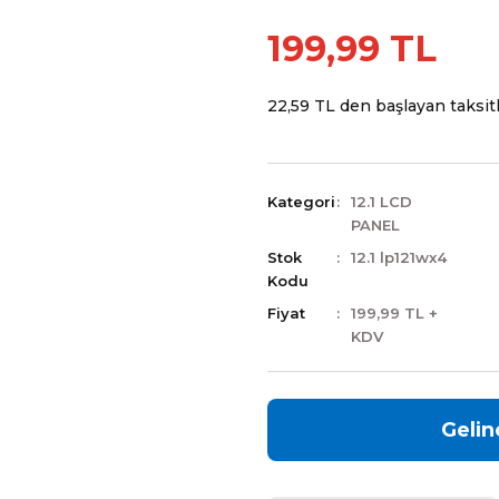
199,99 TL
22,59 TL den başlayan taksitl
Kategori
12.1 LCD
PANEL
Stok
12.1 lp121wx4
Kodu
Fiyat
199,99 TL +
KDV
Gelin