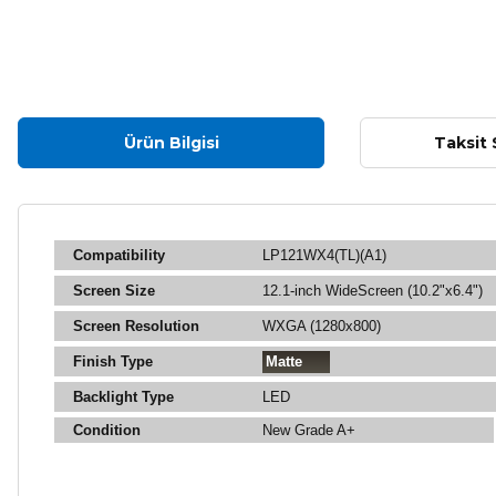
Ürün Bilgisi
Taksit 
Compatibility
LP121WX4(TL)(A1)
Screen Size
12.1-inch WideScreen (10.2"x6.4")
Screen Resolution
WXGA (1280x800)
Finish Type
Matte
Backlight Type
LED
Condition
New Grade A+