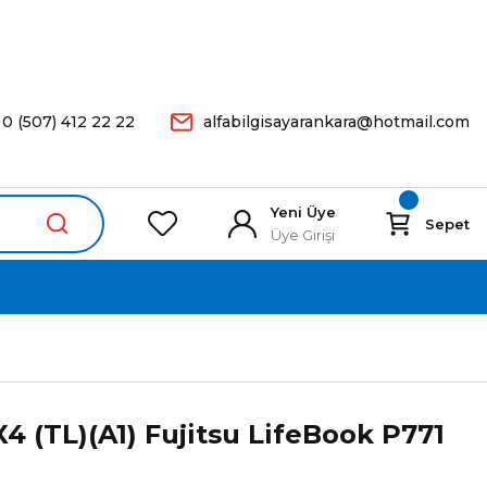
arişleriniz Aynı Gün Kargoda.
0 (507) 412 22 22
alfabilgisayarankara@hotmail.com
Yeni Üye
Sepet
Üye Girişi
4 (TL)(A1) Fujitsu LifeBook P771