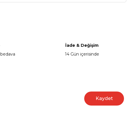
a iletebilirsiniz.
o
İade & Değişim
 bedava
14 Gün içerisinde
Kaydet