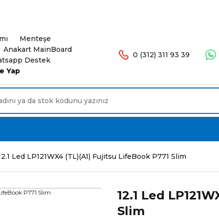
şlerinizde Ücretsiz Kargo. 16.00'a Kadar Olan Sip
ımı
Menteşe
Anakart MainBoard
0 (312) 311 93 39
tsapp Destek
e Yap
12.1 Led LP121WX4 (TL)(A1) Fujitsu LifeBook P771 Slim
12.1 Led LP121WX
Slim