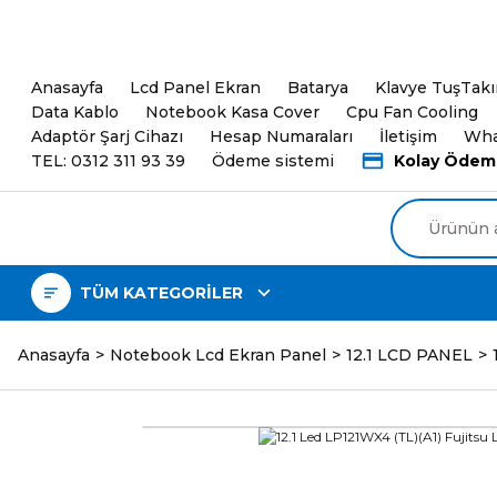
5000TL ve üzeri Alışveri
Anasayfa
Lcd Panel Ekran
Batarya
Klavye TuşTak
Data Kablo
Notebook Kasa Cover
Cpu Fan Cooling
Adaptör Şarj Cihazı
Hesap Numaraları
İletişim
Wha
TEL: 0312 311 93 39
Ödeme sistemi
Kolay Ödem
TÜM KATEGORİLER
Anasayfa
Notebook Lcd Ekran Panel
12.1 LCD PANEL