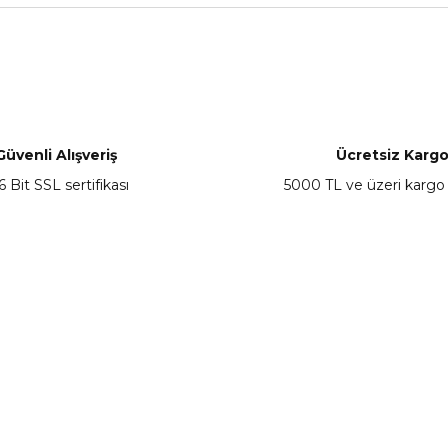
nularda yetersiz gördüğünüz noktaları öneri formunu kullanarak tarafımız
Bu ürüne ilk yorumu siz yapın!
Yorum Yaz
Güvenli Alışveriş
Ücretsiz Karg
6 Bit SSL sertifikası
5000 TL ve üzeri kargo
Gönder