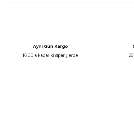
Bu ürünün fiyat bilgisi, resim, ürün açıklamalarında ve diğer ko
Görüş ve önerileriniz için teşekkür ederiz.
Ürün resmi kalitesiz, bozuk veya görüntülenemiyor.
Ürün açıklamasında eksik bilgiler bulunuyor.
Aynı Gün Kargo
Ürün bilgilerinde hatalar bulunuyor.
16:00’a kadar ki siparişlerde
25
Ürün fiyatı diğer sitelerden daha pahalı.
Bu ürüne benzer farklı alternatifler olmalı.
KAMPANYA HABERCİSİ
Hemen e-posta listemize kayıt ol, en güncel
kampanyalar, yenilikler ve duyuruları ilk öğrenen sen ol.