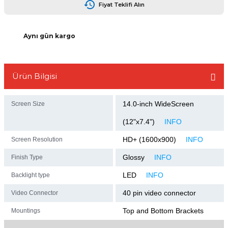
Fiyat Teklifi Alın
Aynı gün kargo
L
Ürün Bilgisi
14.0-inch WideScreen
Screen Size
(12"x7.4")
INFO
HD+ (1600x900)
INFO
Screen Resolution
Glossy
INFO
Finish Type
LED
INFO
Backlight type
40 pin video connector
Video Connector
Top and Bottom Brackets
Mountings