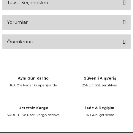
Taksit Seçenekleri
Yorumlar
Önerileriniz
Bu ürüne ilk yorumu siz yapın!
Bu ürünün fiyat bilgisi, resim, ürün açıklamalarında ve diğer
konularda yetersiz gördüğünüz noktaları öneri formunu kullanarak
Yorum Yaz
tarafımıza iletebilirsiniz.
Görüş ve önerileriniz için teşekkür ederiz.
Aynı Gün Kargo
Güvenli Alışveriş
16:00’a kadar ki siparişlerde
256 Bit SSL sertifikası
Ürün resmi kalitesiz, bozuk veya görüntülenemiyor.
Ürün açıklamasında eksik bilgiler bulunuyor.
Ürün bilgilerinde hatalar bulunuyor.
Ücretsiz Kargo
İade & Değişim
Ürün fiyatı diğer sitelerden daha pahalı.
5000 TL ve üzeri kargo bedava
14 Gün içerisinde
Bu ürüne benzer farklı alternatifler olmalı.