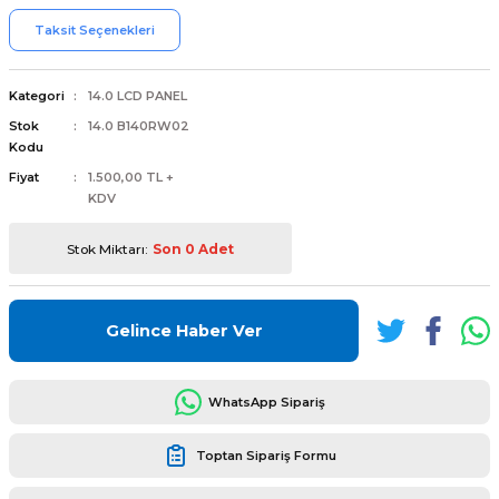
Taksit Seçenekleri
Kategori
14.0 LCD PANEL
Stok
14.0 B140RW02
L
ENS
Kodu
Fiyat
1.500,00 TL +
KDV
Stok Miktarı:
Son 0 Adet
L
Gelince Haber Ver
WhatsApp Sipariş
Toptan Sipariş Formu
L