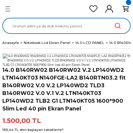
Geri Dön
Geri Dön
Geri Dön
Geri Dön
Geri Dön
cd Ekran Panel
Batarya
lavye
cd Data Kablo
Adaptör
Anasayfa
Notebook Lcd Ekran Panel
14.0 LCD PANEL
14.0 B140RW
14.0 B140RW02 B140RW02 V.2 LP140WD2
LTN140KT03 N140FGE-LA2 B140RTN03.2 fit
B140RW02 V.0 V.2 LP140WD2 TLD3
B140RW02 V.0 V.1 V.2 LTN140KT03
LP140WD2 TLB2 G1 LTN140KT05 1600*900
Slim Led 40 pin Ekran Panel
1.500,00 TL
169,44 TL den başlayan taksitlerle!!