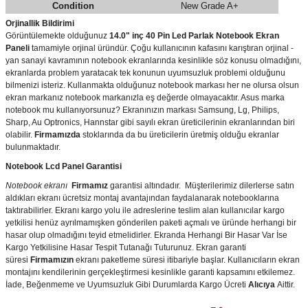
Condition
New Grade A+
Orjinallik Bildirimi
Görüntülemekte olduğunuz
14.0" inç 40 Pin Led Parlak Notebook Ekran
Paneli
tamamiyle orjinal üründür. Çoğu kullanıcının kafasını karıştıran orjinal -
yan sanayi kavramının notebook ekranlarında kesinlikle söz konusu olmadığını,
ekranlarda problem yaratacak tek konunun uyumsuzluk problemi olduğunu
bilmenizi isteriz. Kullanmakta olduğunuz notebook markası her ne olursa olsun
ekran markanız notebook markanızla eş değerde olmayacaktır. Asus marka
notebook mu kullanıyorsunuz? Ekranınızın markası Samsung, Lg, Philips,
Sharp, Au Optronics, Hannstar gibi sayılı ekran üreticilerinin ekranlarından biri
olabilir.
Firmamızda
stoklarında da bu üreticilerin üretmiş olduğu ekranlar
bulunmaktadır.
Notebook Lcd Panel Garantisi
Notebook ekranı
Firmamız
garantisi altındadır. Müşterilerimiz dilerlerse satın
aldıkları ekranı ücretsiz montaj avantajından faydalanarak notebooklarına
taktırabilirler. Ekranı kargo yolu ile adreslerine teslim alan kullanıcılar kargo
yetkilisi henüz ayrılmamışken gönderilen paketi açmalı ve üründe herhangi bir
hasar olup olmadığını teyid etmelidirler. Ekranda Herhangi Bir Hasar Var İse
Kargo Yetkilisine Hasar Tespit Tutanağı Tuturunuz. Ekran garanti
süresi
Firmamızın
ekranı paketleme süresi itibariyle başlar. Kullanıcıların ekran
montajını kendilerinin gerçekleştirmesi kesinlikle garanti kapsamını etkilemez.
İade, Beğenmeme ve Uyumsuzluk Gibi Durumlarda Kargo Ücreti
Alıcıya
Aittir.