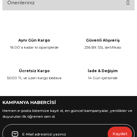
Önerileriniz
Bu ürünün fiyat bilgisi, resim, ürün açıklamalarında ve diğer
slim led 14"
konularda yetersiz gördüğünüz noktaları öneri formunu kullanarak
tarafımıza iletebilirsiniz.
Bunu Kapıda Nakit Ödemeli olarak alabilirmiyim
Görüş ve önerileriniz için teşekkür ederiz.
mahmut badıllı | 30/10/2015
Aynı Gün Kargo
Güvenli Alışveriş
16:00’a kadar ki siparişlerde
256 Bit SSL sertifikası
Ürün resmi kalitesiz, bozuk veya görüntülenemiyor.
Yorum Yaz
Ürün açıklamasında eksik bilgiler bulunuyor.
Ürün bilgilerinde hatalar bulunuyor.
Ücretsiz Kargo
İade & Değişim
Ürün fiyatı diğer sitelerden daha pahalı.
5000 TL ve üzeri kargo bedava
14 Gün içerisinde
Bu ürüne benzer farklı alternatifler olmalı.
KAMPANYA HABERCİSİ
Hemen e-posta listemize kayıt ol, en güncel kampanyalar, yenilikler ve
duyuruları ilk öğrenen sen ol.
Gönder
Kaydet