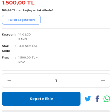
1.500,00 TL
169,44 TL den başlayan taksitlerle!!
Taksit Seçenekleri
L
ENS
Kategori
14.0 LCD
PANEL
Stok
14.0 Slim Led
Kodu
Fiyat
1.500,00 TL +
KDV
L
Sepete Ekle
L