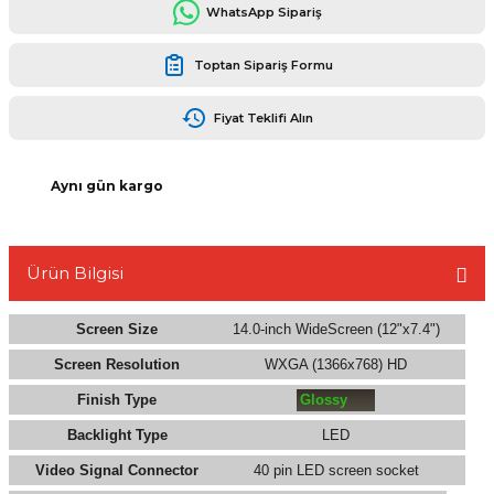
WhatsApp Sipariş
Toptan Sipariş Formu
Fiyat Teklifi Alın
L
Aynı gün kargo
Ürün Bilgisi
Screen Size
14.0-inch WideScreen (12"x7.4")
Screen Resolution
WXGA (1366x768) HD
Finish Type
Glossy
Backlight Type
LED
Video Signal Connector
40 pin LED screen socket