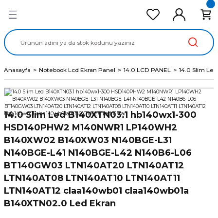
Geri Dön
Geri Dön
Geri Dön
Geri Dön
Geri Dön
cd Ekran Panel
Batarya
lavye
cd Data Kablo
Adaptör
Anasayfa
Notebook Lcd Ekran Panel
14.0 LCD PANEL
14.0 Slim L
14.0 Slim Led B140XTN03.1 hb140wx1-300
HSD140PHW2 M140NWR1 LP140WH2
B140XW02 B140XW03 N140BGE-L31
N140BGE-L41 N140BGE-L42 N140B6-L06
BT140GW03 LTN140AT20 LTN140AT12
LTN140AT08 LTN140AT10 LTN140AT11
LTN140AT12 claa140wb01 claa140wb01a
B140XTN02.0 Led Ekran