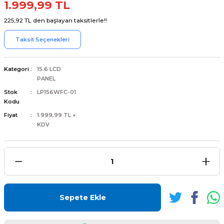
1.999,99 TL
225,92 TL den başlayan taksitlerle!!
Taksit Seçenekleri
L
ENS
Kategori
15.6 LCD
PANEL
Stok
LP156WFC-01
Kodu
Fiyat
1.999,99 TL +
KDV
L
Sepete Ekle
L