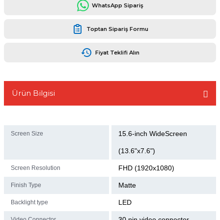
WhatsApp Sipariş
Toptan Sipariş Formu
Fiyat Teklifi Alın
L
Ürün Bilgisi
15.6-inch WideScreen
Screen Size
(13.6"x7.6")
FHD (1920x1080)
Screen Resolution
Matte
Finish Type
LED
Backlight type
30 pin video connector
Video Connector