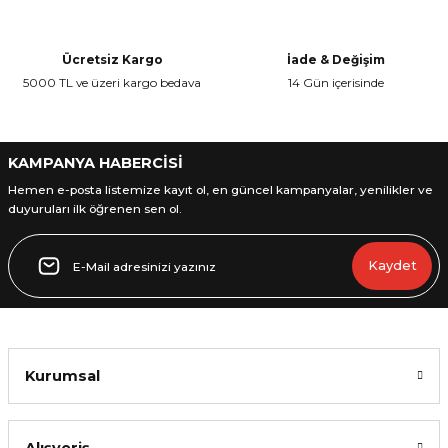
Ürün açıklamasında eksik bilgiler bulunuyor.
Ürün bilgilerinde hatalar bulunuyor.
Ücretsiz Kargo
İade & Değişim
Ürün fiyatı diğer sitelerden daha pahalı.
5000 TL ve üzeri kargo bedava
14 Gün içerisinde
Bu ürüne benzer farklı alternatifler olmalı.
KAMPANYA HABERCİSİ
Hemen e-posta listemize kayıt ol, en güncel kampanyalar, yenilikler ve
duyuruları ilk öğrenen sen ol.
Gönder
Kaydet
Kurumsal