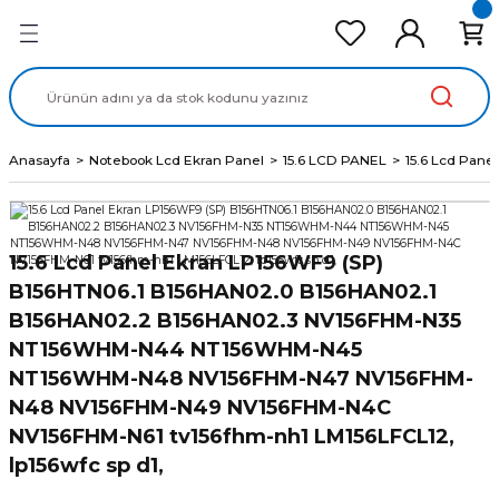
Geri Dön
Geri Dön
Geri Dön
Geri Dön
Geri Dön
cd Ekran Panel
Batarya
lavye
cd Data Kablo
Adaptör
Anasayfa
Notebook Lcd Ekran Panel
15.6 LCD PANEL
15.6 Lcd Pan
15.6 Lcd Panel Ekran LP156WF9 (SP)
B156HTN06.1 B156HAN02.0 B156HAN02.1
B156HAN02.2 B156HAN02.3 NV156FHM-N35
NT156WHM-N44 NT156WHM-N45
NT156WHM-N48 NV156FHM-N47 NV156FHM-
N48 NV156FHM-N49 NV156FHM-N4C
NV156FHM-N61 tv156fhm-nh1 LM156LFCL12,
lp156wfc sp d1,