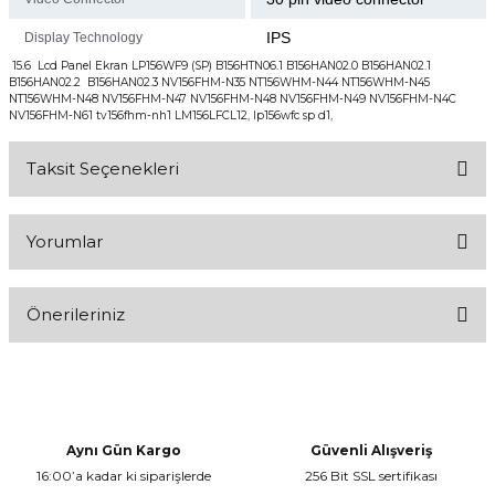
IPS
Display Technology
15.6 Lcd Panel Ekran LP156WF9 (SP) B156HTN06.1 B156HAN02.0 B156HAN02.1
B156HAN02.2 B156HAN02.3 NV156FHM-N35 NT156WHM-N44 NT156WHM-N45
NT156WHM-N48 NV156FHM-N47 NV156FHM-N48 NV156FHM-N49 NV156FHM-N4C
NV156FHM-N61 tv156fhm-nh1 LM156LFCL12, lp156wfc sp d1,
Taksit Seçenekleri
Yorumlar
Önerileriniz
Bu ürüne ilk yorumu siz yapın!
Bu ürünün fiyat bilgisi, resim, ürün açıklamalarında ve diğer
konularda yetersiz gördüğünüz noktaları öneri formunu kullanarak
Yorum Yaz
tarafımıza iletebilirsiniz.
Görüş ve önerileriniz için teşekkür ederiz.
Aynı Gün Kargo
Güvenli Alışveriş
16:00’a kadar ki siparişlerde
256 Bit SSL sertifikası
Ürün resmi kalitesiz, bozuk veya görüntülenemiyor.