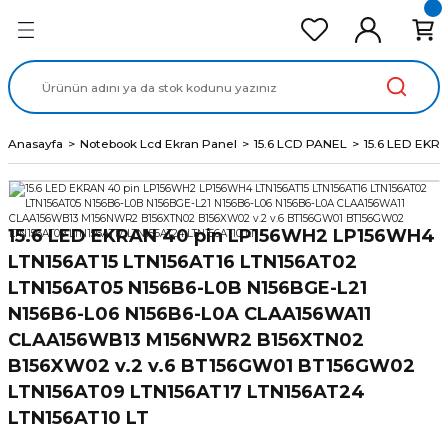
Geri Dön
Geri Dön
Geri Dön
Geri Dön
Geri Dön
cd Ekran Panel
Batarya
lavye
cd Data Kablo
Adaptör
Anasayfa
Notebook Lcd Ekran Panel
15.6 LCD PANEL
15.6 LED EKR
15.6 LED EKRAN 40 pin LP156WH2 LP156WH4
LTN156AT15 LTN156AT16 LTN156AT02
LTN156AT05 N156B6-L0B N156BGE-L21
N156B6-L06 N156B6-L0A CLAA156WA11
CLAA156WB13 M156NWR2 B156XTN02
B156XW02 v.2 v.6 BT156GW01 BT156GW02
LTN156AT09 LTN156AT17 LTN156AT24
LTN156AT10 LT