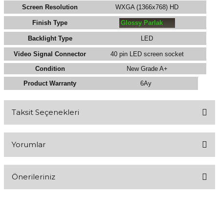
Screen Resolution
WXGA (1366x768) HD
Finish Type
Glossy Parlak
Backlight Type
LED
Video Signal Connector
40 pin LED screen socket
Condition
New Grade A+
Product Warranty
6Ay
Taksit Seçenekleri
Yorumlar
Önerileriniz
Bu ürünün fiyat bilgisi, resim, ürün açıklamalarında ve diğer
Kaliteli alışveriş
konularda yetersiz gördüğünüz noktaları öneri formunu kullanarak
tarafımıza iletebilirsiniz.