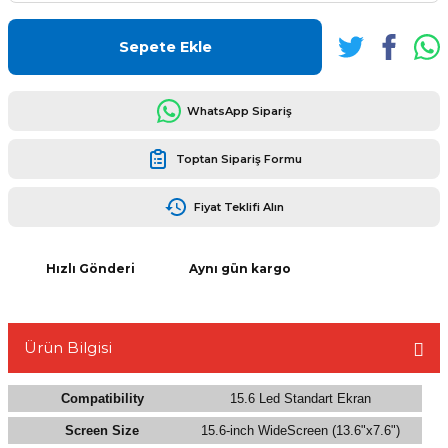
Sepete Ekle
WhatsApp Sipariş
L
Toptan Sipariş Formu
Fiyat Teklifi Alın
Hızlı Gönderi
Aynı gün kargo
Ürün Bilgisi
Compatibility
15.6 Led Standart Ekran
Screen Size
15.6-inch WideScreen (13.6"x7.6")