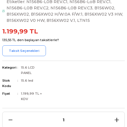
Etiketler: N156B6-L0B REV.C1, N156B6-LoB REV.C1,
N156B6-L0B REV.C2, N156B6-L0B REV.C3, B156W02,
B156XW02, B156XW02 H/W:0A F/W:1, B156XW02 V3 HW,
B156XW02 V0 HW, B156XW02 V.1, LTN15
1.199,99 TL
L
ENS
135,55 TL den başlayan taksitlerle!!
Taksit Seçenekleri
Kategori
15.6 LCD
PANEL
L
Stok
15.6 led
Kodu
Fiyat
1.199,99 TL +
KDV
L