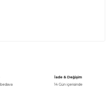
a iletebilirsiniz.
o
İade & Değişim
 bedava
14 Gün içerisinde