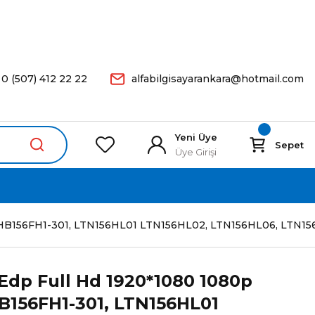
arişleriniz Aynı Gün Kargoda.
0 (507) 412 22 22
alfabilgisayarankara@hotmail.com
Yeni Üye
Sepet
Üye Girişi
01, HB156FH1-301, LTN156HL01 LTN156HL02, LTN156HL06, LTN
 Edp Full Hd 1920*1080 1080p
B156FH1-301, LTN156HL01