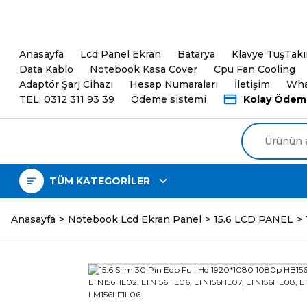
5000TL ve üzeri Alışveri
Anasayfa
Lcd Panel Ekran
Batarya
Klavye TuşTak
Data Kablo
Notebook Kasa Cover
Cpu Fan Cooling
Adaptör Şarj Cihazı
Hesap Numaraları
İletişim
Wha
TEL: 0312 311 93 39
Ödeme sistemi
Kolay Ödem
TÜM KATEGORİLER
Anasayfa
Notebook Lcd Ekran Panel
15.6 LCD PANEL