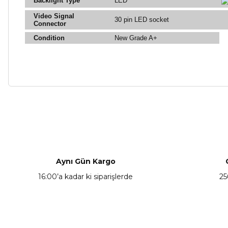
Backlight Type
LED
Video Signal
30 pin LED socket
Connector
Condition
New Grade A+
Bu ürünün fiyat bilgisi, resim, ürün açıklamalarında ve diğer ko
Görüş ve önerileriniz için teşekkür ederiz.
Ürün resmi kalitesiz, bozuk veya görüntülenemiyor.
Ürün açıklamasında eksik bilgiler bulunuyor.
Aynı Gün Kargo
Ürün bilgilerinde hatalar bulunuyor.
16:00’a kadar ki siparişlerde
25
Ürün fiyatı diğer sitelerden daha pahalı.
Bu ürüne benzer farklı alternatifler olmalı.