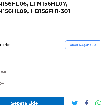
N156HL06, LTN156HL07,
N156HL09, HB156FH1-301
lerle!!
Taksit Seçenekleri
 full
KDV
Sepete Ekle