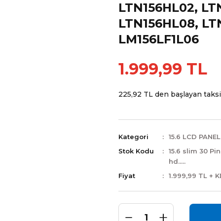
LTN156HL02, LT
LTN156HL08, LT
LM156LF1L06
1.999,99 TL
225,92 TL den başlayan taksit
Kategori
15.6 LCD PANEL
Stok Kodu
15.6 slim 30 Pin
hd.....
Fiyat
1.999,99 TL + 