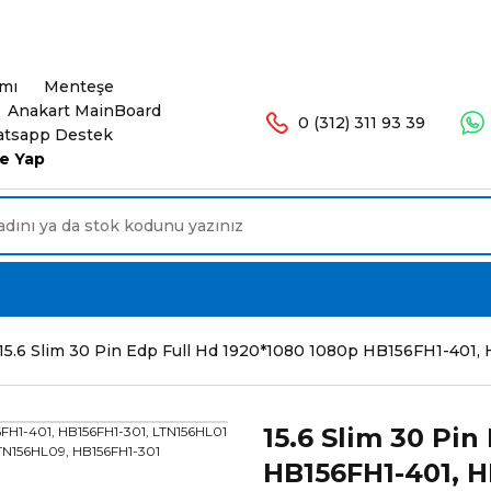
şlerinizde Ücretsiz Kargo. 16.00'a Kadar Olan Sip
ımı
Menteşe
Anakart MainBoard
0 (312) 311 93 39
tsapp Destek
e Yap
15.6 Slim 30 Pin Edp Full Hd 1920*1080 1080p HB156FH1-4
15.6 Slim 30 Pin
HB156FH1-401, H