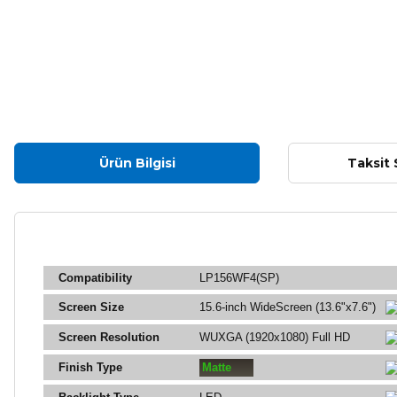
Ürün Bilgisi
Taksit 
Compatibility
LP156WF4(SP)
Screen Size
15.6-inch WideScreen (13.6"x7.6")
Screen Resolution
WUXGA (1920x1080) Full HD
Finish Type
Matte