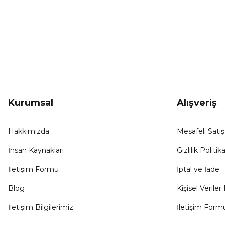
KAMPANYA HABERCİSİ
Hemen e-posta listemize kayıt ol, en güncel
kampanyalar, yenilikler ve duyuruları ilk öğrenen sen ol.
Kurumsal
Alışveriş
Hakkımızda
Mesafeli Satı
İnsan Kaynakları
Gizlilik Politika
İletişim Formu
İptal ve İade
Blog
Kişisel Veriler 
İletişim Bilgilerimiz
İletişim Form