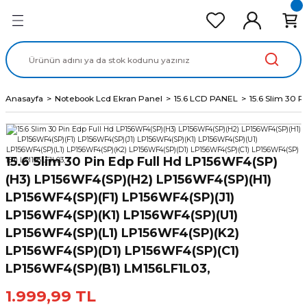
Geri Dön
Geri Dön
Geri Dön
Geri Dön
Geri Dön
cd Ekran Panel
Batarya
lavye
cd Data Kablo
Adaptör
Anasayfa
Notebook Lcd Ekran Panel
15.6 LCD PANEL
15.6 Slim 30 
15.6 Slim 30 Pin Edp Full Hd LP156WF4(SP)
(H3) LP156WF4(SP)(H2) LP156WF4(SP)(H1)
LP156WF4(SP)(F1) LP156WF4(SP)(J1)
LP156WF4(SP)(K1) LP156WF4(SP)(U1)
LP156WF4(SP)(L1) LP156WF4(SP)(K2)
LP156WF4(SP)(D1) LP156WF4(SP)(C1)
LP156WF4(SP)(B1) LM156LF1L03,
1.999,99 TL