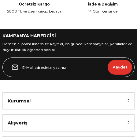
Ürün bilgilerinde hatalar bulunuyor.
Ücretsiz Kargo
İade & Değişim
Ürün fiyatı diğer sitelerden daha pahalı.
5000 TL ve üzeri kargo bedava
14 Gün içerisinde
Bu ürüne benzer farklı alternatifler olmalı.
KAMPANYA HABERCİSİ
Hemen e-posta listemize kayıt ol, en güncel kampanyalar, yenilikler ve
duyuruları ilk öğrenen sen ol.
Gönder
Kaydet
Kurumsal
Alışveriş