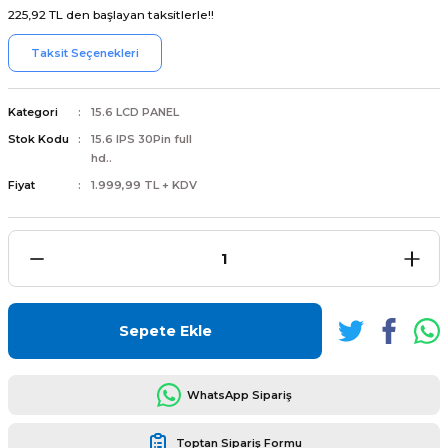
225,92 TL den başlayan taksitlerle!!
Taksit Seçenekleri
Kategori
15.6 LCD PANEL
L
ENS
Stok Kodu
15.6 IPS 30Pin full
hd..
Fiyat
1.999,99 TL + KDV
L
Sepete Ekle
WhatsApp Sipariş
L
Toptan Sipariş Formu