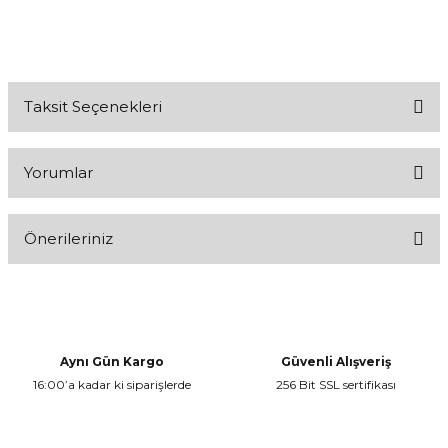
Taksit Seçenekleri
Yorumlar
Önerileriniz
Bu ürüne ilk yorumu siz yapın!
Bu ürünün fiyat bilgisi, resim, ürün açıklamalarında ve diğer
konularda yetersiz gördüğünüz noktaları öneri formunu kullanarak
Yorum Yaz
tarafımıza iletebilirsiniz.
Görüş ve önerileriniz için teşekkür ederiz.
Aynı Gün Kargo
Güvenli Alışveriş
16:00’a kadar ki siparişlerde
256 Bit SSL sertifikası
Ürün resmi kalitesiz, bozuk veya görüntülenemiyor.
Ürün açıklamasında eksik bilgiler bulunuyor.