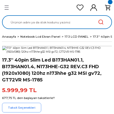
Geri Dön
Geri Dön
Geri Dön
Geri Dön
Geri Dön
cd Ekran Panel
Batarya
lavye
cd Data Kablo
Adaptör
Anasayfa
Notebook Lcd Ekran Panel
17.3 LCD PANEL
17.3'' 40pin
17.3'' 40pin Slim Led B173HAN01.1,
B173HAN01.4, N173HHE-G32 REV.C3 FHD
(1920x1080) 120hz n173hhe g32 MSI gv72,
GT72VR MS-1785
5.999,99 TL
677,75 TL den başlayan taksitlerle!!
Taksit Seçenekleri