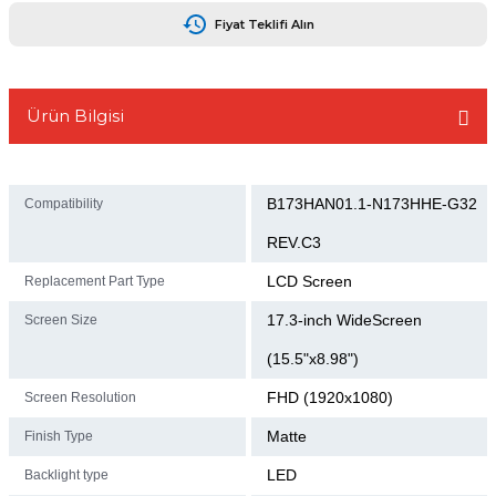
Fiyat Teklifi Alın
Ürün Bilgisi
L
B173HAN01.1-N173HHE-G32
Compatibility
REV.C3
LCD Screen
Replacement Part Type
17.3-inch WideScreen
Screen Size
(15.5"x8.98")
FHD (1920x1080)
Screen Resolution
Matte
Finish Type
LED
Backlight type