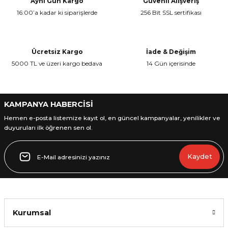
Aynı Gün Kargo
Güvenli Alışveriş
16:00’a kadar ki siparişlerde
256 Bit SSL sertifikası
Ürün resmi kalitesiz, bozuk veya görüntülenemiyor.
Ürün açıklamasında eksik bilgiler bulunuyor.
Ürün bilgilerinde hatalar bulunuyor.
Ücretsiz Kargo
İade & Değişim
Ürün fiyatı diğer sitelerden daha pahalı.
5000 TL ve üzeri kargo bedava
14 Gün içerisinde
Bu ürüne benzer farklı alternatifler olmalı.
KAMPANYA HABERCİSİ
Hemen e-posta listemize kayıt ol, en güncel kampanyalar, yenilikler ve
duyuruları ilk öğrenen sen ol.
Gönder
Kaydet
Kurumsal