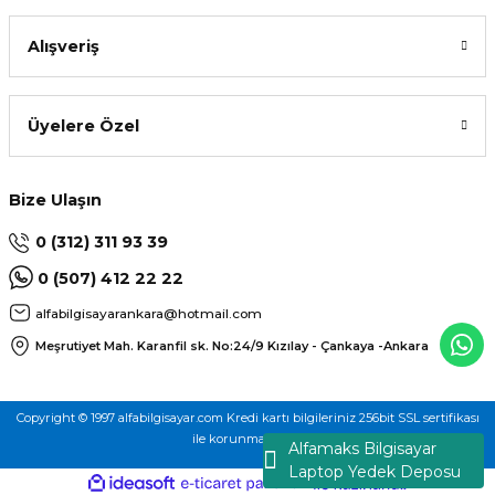
Alışveriş
Üyelere Özel
Bize Ulaşın
0 (312) 311 93 39
0 (507) 412 22 22
alfabilgisayarankara@hotmail.com
Meşrutiyet Mah. Karanfil sk. No:24/9
Kızılay - Çankaya -Ankara
Copyright © 1997 alfabilgisayar.com Kredi kartı bilgileriniz 256bit SSL sertifikası
ile korunmaktadır.
Alfamaks Bilgisayar
Laptop Yedek Deposu
ideasoft
ile
e-