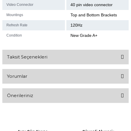
40 pin video connector
Video Connector
Top and Bottom Brackets
Mountings
120Hz
Refresh Rate
New Grade A+
Condition
Taksit Seçenekleri
Yorumlar
Önerileriniz
Bu ürüne ilk yorumu siz yapın!
Bu ürünün fiyat bilgisi, resim, ürün açıklamalarında ve diğer
konularda yetersiz gördüğünüz noktaları öneri formunu kullanarak
Yorum Yaz
tarafımıza iletebilirsiniz.
Görüş ve önerileriniz için teşekkür ederiz.