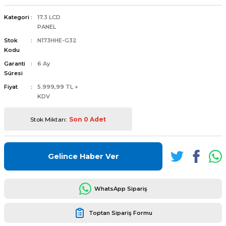
Kategori
17.3 LCD
PANEL
Stok
N173HHE-G32
Kodu
L
ENS
Garanti
6 Ay
Süresi
Fiyat
5.999,99 TL +
KDV
Stok Miktarı:
Son 0 Adet
L
Gelince Haber Ver
WhatsApp Sipariş
L
Toptan Sipariş Formu