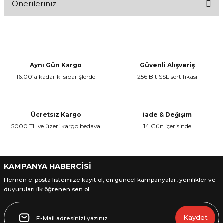
Önerileriniz
Bu ürüne ilk yorumu siz yapın!
Bu ürünün fiyat bilgisi, resim, ürün açıklamalarında ve diğer
konularda yetersiz gördüğünüz noktaları öneri formunu kullanarak
Yorum Yaz
tarafımıza iletebilirsiniz.
Görüş ve önerileriniz için teşekkür ederiz.
Aynı Gün Kargo
Güvenli Alışveriş
16:00’a kadar ki siparişlerde
256 Bit SSL sertifikası
Ürün resmi kalitesiz, bozuk veya görüntülenemiyor.
Ürün açıklamasında eksik bilgiler bulunuyor.
Ürün bilgilerinde hatalar bulunuyor.
Ücretsiz Kargo
İade & Değişim
Ürün fiyatı diğer sitelerden daha pahalı.
5000 TL ve üzeri kargo bedava
14 Gün içerisinde
Bu ürüne benzer farklı alternatifler olmalı.
KAMPANYA HABERCİSİ
Hemen e-posta listemize kayıt ol, en güncel kampanyalar, yenilikler ve
duyuruları ilk öğrenen sen ol.
Gönder
Kaydet