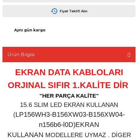
Fiyat Teklifi Alın
Aynı gün kargo
L
Ürün Bilgisi
EKRAN DATA KABLOLARI
ORJINAL SIFIR 1.KALİTE DİR
"HER PARÇA KALİTE"
15.6 SLIM LED EKRAN KULLANAN
LP156WH3-B156XW03-B156XW04-
(
n156b6-l0D)EKRAN
KULLANAN
MODELLERE UYMAZ . DİGER