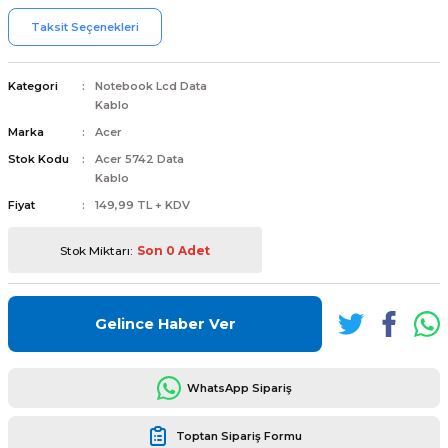
Taksit Seçenekleri
Kategori
Notebook Lcd Data
Kablo
L
ENS
Marka
Acer
Stok Kodu
Acer 5742 Data
Kablo
Fiyat
149,99 TL + KDV
Stok Miktarı:
Son 0 Adet
L
Gelince Haber Ver
WhatsApp Sipariş
L
Toptan Sipariş Formu