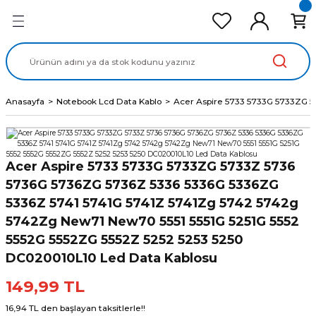
Geri Dön
Geri Dön
Geri Dön
Geri Dön
Geri Dön
cd Ekran Panel
Batarya
lavye
cd Data Kablo
Adaptör
Anasayfa
Notebook Lcd Data Kablo
Acer Aspire 5733 5733G 5733ZG 5
Acer Aspire 5733 5733G 5733ZG 5733Z 5736
5736G 5736ZG 5736Z 5336 5336G 5336ZG
5336Z 5741 5741G 5741Z 5741Zg 5742 5742g
5742Zg New71 New70 5551 5551G 5251G 5552
5552G 5552ZG 5552Z 5252 5253 5250
DC020010L10 Led Data Kablosu
149,99 TL
16,94 TL den başlayan taksitlerle!!