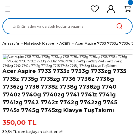
Geri Dön
Geri Dön
Geri Dön
Geri Dön
Geri Dön
cd Ekran Panel
Batarya
lavye
cd Data Kablo
Adaptör
Anasayfa
Notebook Klavye
ACER
Acer Aspire 7733 7733z 7733g 
Acer Aspire 7733 7733z 7733g 7733zg 7735
7735z 7735g 7735zg 7736 7736z 7736g
7736zg 7738 7738z 7738g 7738zg 7740
7740z 7740g 7740zg 7741 7741z 7741g
7741zg 7742 7742z 7742g 7742zg 7745
7745z 7745g 7745zg Klavye TuşTakımı
350,00 TL
39,54 TL den başlayan taksitlerle!!