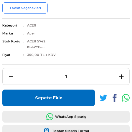
Taksit Seçenekleri
Kategori
ACER
Marka
Acer
L
ENS
Stok Kodu
ACER 5742
KLAVYE......
Fiyat
350,00 TL + KDV
L
Sepete Ekle
WhatsApp Sipariş
L
Toptan Sipariş Formu