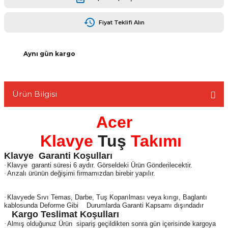
Fiyat Teklifi Alın
Aynı gün kargo
L
Ürün Bilgisi
Acer
Klavye
Tuş
Takımı
Klavye
Garanti Koşulları
·
Klavye
garanti süresi 6 aydır. Görseldeki Ürün Gönderilecektir.
·
Arızalı ürünün değişimi firmamızdan birebir yapılır.
·
Klavyede Sıvı Temas, Darbe, Tuş Koparılması veya kırıgı, Baglantı
kablosunda Deforme Gibi
Durumlarda Garanti Kapsamı dışındadır
Kargo Teslimat Koşulları
·
Almış olduğunuz Ürün
sipariş geçildikten sonra gün içerisinde kargoya