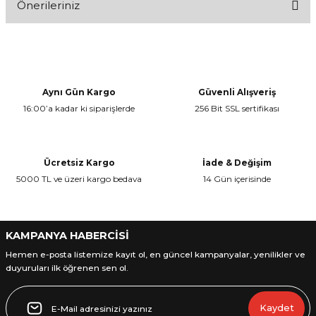
Önerileriniz
Bu ürüne ilk yorumu siz yapın!
Bu ürünün fiyat bilgisi, resim, ürün açıklamalarında ve diğer
konularda yetersiz gördüğünüz noktaları öneri formunu kullanarak
Yorum Yaz
tarafımıza iletebilirsiniz.
Görüş ve önerileriniz için teşekkür ederiz.
Aynı Gün Kargo
Güvenli Alışveriş
16:00’a kadar ki siparişlerde
256 Bit SSL sertifikası
Ürün resmi kalitesiz, bozuk veya görüntülenemiyor.
Ürün açıklamasında eksik bilgiler bulunuyor.
Ürün bilgilerinde hatalar bulunuyor.
Ücretsiz Kargo
İade & Değişim
Ürün fiyatı diğer sitelerden daha pahalı.
5000 TL ve üzeri kargo bedava
14 Gün içerisinde
Bu ürüne benzer farklı alternatifler olmalı.
KAMPANYA HABERCİSİ
Hemen e-posta listemize kayıt ol, en güncel kampanyalar, yenilikler ve
duyuruları ilk öğrenen sen ol.
Gönder
Kaydet