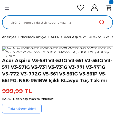
Geri Dön
Geri Dön
Geri Dön
Geri Dön
Geri Dön
cd Ekran Panel
Batarya
lavye
cd Data Kablo
Adaptör
Anasayfa
Notebook Klavye
ACER
Acer Aspire V3-531 V3-531G V3-55
Acer Aspire V3-531 V3-531G V3-551 V3-551G V3-
571 V3-571G V3-731 V3-731G V3-771 V3-771G
V3-772 V3-772G V5-561 V5-561G V5-561P V5-
561PG, NSK-R61BW Işıklı KLavye Tuş Takımı
999,99 TL
112,96 TL den başlayan taksitlerle!!
Taksit Seçenekleri