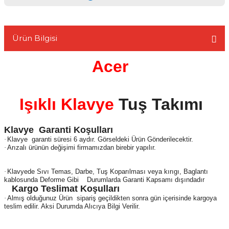
Ürün Bilgisi
L
Acer
Işıklı Klavye
Tuş Takımı
Klavye
Garanti Koşulları
·
Klavye
garanti süresi 6 aydır. Görseldeki Ürün Gönderilecektir.
·
Arızalı ürünün değişimi firmamızdan birebir yapılır.
·
Klavyede Sıvı Temas, Darbe, Tuş Koparılması veya kırıgı, Baglantı
kablosunda Deforme Gibi
Durumlarda Garanti Kapsamı dışındadır
Kargo Teslimat Koşulları
·
Almış olduğunuz Ürün
sipariş geçildikten sonra gün içerisinde kargoya
teslim edilir. Aksi Durumda Alıcıya Bilgi Verilir.