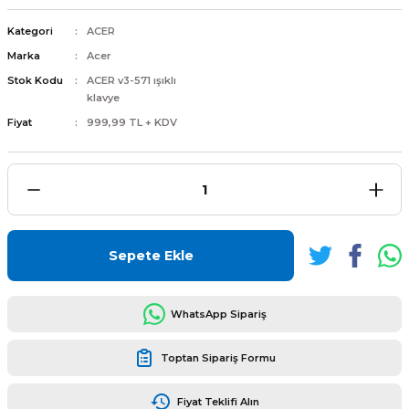
Kategori
ACER
Marka
Acer
Stok Kodu
ACER v3-571 ışıklı
klavye
L
ENS
Fiyat
999,99 TL + KDV
L
Sepete Ekle
WhatsApp Sipariş
Toptan Sipariş Formu
L
Fiyat Teklifi Alın