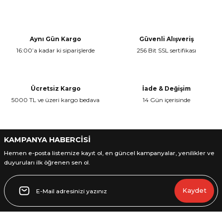
Bu ürünün fiyat bilgisi, resim, ürün açıklamalarında ve diğer
konularda yetersiz gördüğünüz noktaları öneri formunu kullanarak
Yorum Yaz
tarafımıza iletebilirsiniz.
Görüş ve önerileriniz için teşekkür ederiz.
Aynı Gün Kargo
Güvenli Alışveriş
16:00’a kadar ki siparişlerde
256 Bit SSL sertifikası
Ürün resmi kalitesiz, bozuk veya görüntülenemiyor.
Ürün açıklamasında eksik bilgiler bulunuyor.
Ürün bilgilerinde hatalar bulunuyor.
Ücretsiz Kargo
İade & Değişim
Ürün fiyatı diğer sitelerden daha pahalı.
5000 TL ve üzeri kargo bedava
14 Gün içerisinde
Bu ürüne benzer farklı alternatifler olmalı.
KAMPANYA HABERCİSİ
Hemen e-posta listemize kayıt ol, en güncel kampanyalar, yenilikler ve
duyuruları ilk öğrenen sen ol.
Gönder
Kaydet