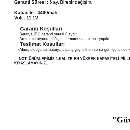
Garanti Süresi :
6 ay. Birebir değişim.
Kapasite : 4400mah
Volt : 11.1V
Garanti Koşulları
·
Batarya (Pil) garanti süresi 6 aydır.
·
Arızalı bataryanın değişimi firmamızdan birebir yapılır.
Teslimat Koşulları
·
Almış olduğunuz batarya sipariş geçildikten sonra gün içerisinde k
NOT: ÜRÜNLERİMİZ 1.KALİTE EN YÜKSEK KAPASİTELİ PİLL
KIYASLAMAYINIZ..
"Güve