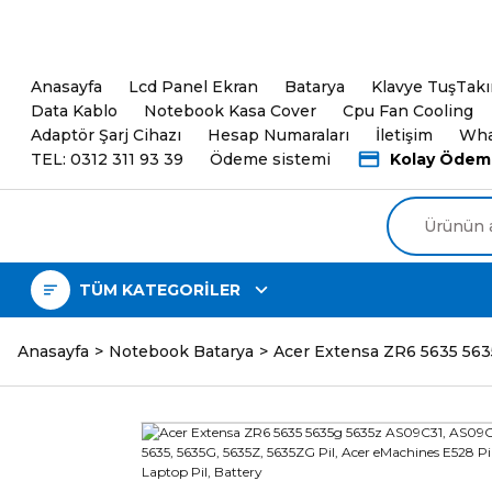
5000TL ve üzeri Alışveri
Anasayfa
Lcd Panel Ekran
Batarya
Klavye TuşTak
Data Kablo
Notebook Kasa Cover
Cpu Fan Cooling
Adaptör Şarj Cihazı
Hesap Numaraları
İletişim
Wha
TEL: 0312 311 93 39
Ödeme sistemi
Kolay Ödem
TÜM KATEGORİLER
Anasayfa
Notebook Batarya
Acer Extensa ZR6 5635 5635