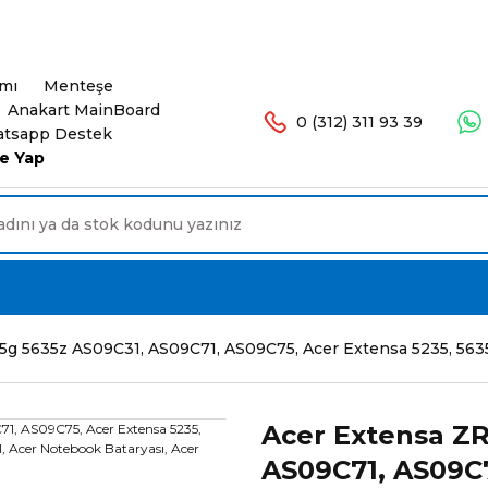
şlerinizde Ücretsiz Kargo. 16.00'a Kadar Olan Sip
ımı
Menteşe
Anakart MainBoard
0 (312) 311 93 39
tsapp Destek
e Yap
g 5635z AS09C31, AS09C71, AS09C75, Acer Extensa 5235, 5635, 
Acer Extensa ZR
AS09C71, AS09C7