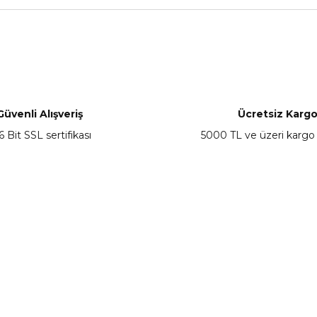
nularda yetersiz gördüğünüz noktaları öneri formunu kullanarak tarafımız
Bu ürüne ilk yorumu siz yapın!
Yorum Yaz
Güvenli Alışveriş
Ücretsiz Karg
6 Bit SSL sertifikası
5000 TL ve üzeri kargo
Gönder