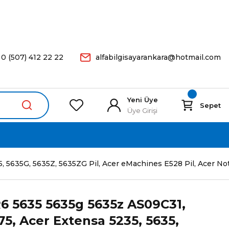
arişleriniz Aynı Gün Kargoda.
0 (507) 412 22 22
alfabilgisayarankara@hotmail.com
Yeni Üye
Sepet
Üye Girişi
5635G, 5635Z, 5635ZG Pil, Acer eMachines E528 Pil, Acer Note
6 5635 5635g 5635z AS09C31,
5, Acer Extensa 5235, 5635,