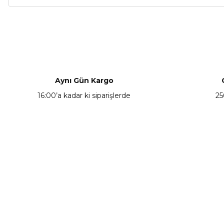
Bu ürünün fiyat bilgisi, resim, ürün açıklamalarında ve diğer ko
Görüş ve önerileriniz için teşekkür ederiz.
Ürün resmi kalitesiz, bozuk veya görüntülenemiyor.
Ürün açıklamasında eksik bilgiler bulunuyor.
Aynı Gün Kargo
Ürün bilgilerinde hatalar bulunuyor.
16:00’a kadar ki siparişlerde
25
Ürün fiyatı diğer sitelerden daha pahalı.
Bu ürüne benzer farklı alternatifler olmalı.
KAMPANYA HABERCİSİ
Hemen e-posta listemize kayıt ol, en güncel
kampanyalar, yenilikler ve duyuruları ilk öğrenen sen ol.