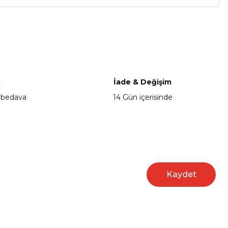
a iletebilirsiniz.
o
İade & Değişim
 bedava
14 Gün içerisinde
Kaydet