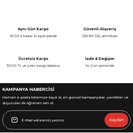
Bu ürünün fiyat bilgisi, resim, ürün açıklamalarında ve diğer
konularda yetersiz gördüğünüz noktaları öneri formunu kullanarak
Yorum Yaz
tarafımıza iletebilirsiniz.
Görüş ve önerileriniz için teşekkür ederiz.
Aynı Gün Kargo
Güvenli Alışveriş
16:00’a kadar ki siparişlerde
256 Bit SSL sertifikası
Ürün resmi kalitesiz, bozuk veya görüntülenemiyor.
Ürün açıklamasında eksik bilgiler bulunuyor.
Ürün bilgilerinde hatalar bulunuyor.
Ücretsiz Kargo
İade & Değişim
Ürün fiyatı diğer sitelerden daha pahalı.
5000 TL ve üzeri kargo bedava
14 Gün içerisinde
Bu ürüne benzer farklı alternatifler olmalı.
KAMPANYA HABERCİSİ
Hemen e-posta listemize kayıt ol, en güncel kampanyalar, yenilikler ve
duyuruları ilk öğrenen sen ol.
Gönder
Kaydet