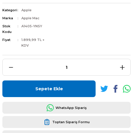
Kategori
Apple
Marka
Apple Mac
Stok
A1405-YNSY
Kodu
L
ENS
Fiyat
1.899,99 TL +
KDV
L
Sepete Ekle
WhatsApp Sipariş
Toptan Sipariş Formu
L