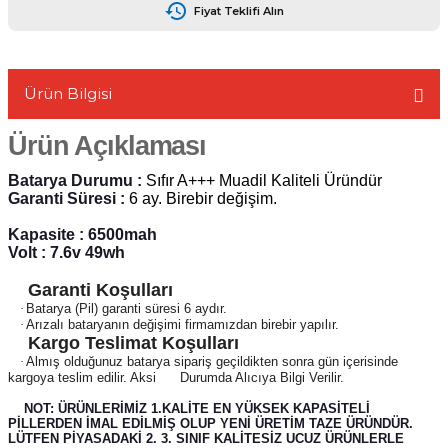
Fiyat Teklifi Alın
Ürün Bilgisi
L
Ürün Açıklaması
Batarya Durumu :
Sıfır A+++ Muadil Kaliteli Üründür
Garanti Süresi :
6 ay. Birebir değişim.
Kapasite : 6500mah
Volt : 7.6v 49wh
Garanti Koşulları
·
Batarya (Pil) garanti süresi 6 aydır.
·
Arızalı bataryanın değişimi firmamızdan birebir yapılır.
Kargo Teslimat Koşulları
·
Almış olduğunuz batarya sipariş geçildikten sonra gün içerisinde
kargoya teslim edilir. Aksi
Durumda Alıcıya Bilgi Verilir.
NOT: ÜRÜNLERİMİZ 1.KALİTE EN YÜKSEK KAPASİTELİ
PİLLERDEN İMAL EDİLMİŞ OLUP YENİ ÜRETİM TAZE ÜRÜNDÜR.
LÜTFEN PİYASADAKİ 2. 3. SINIF KALİTESİZ UCUZ ÜRÜNLERLE