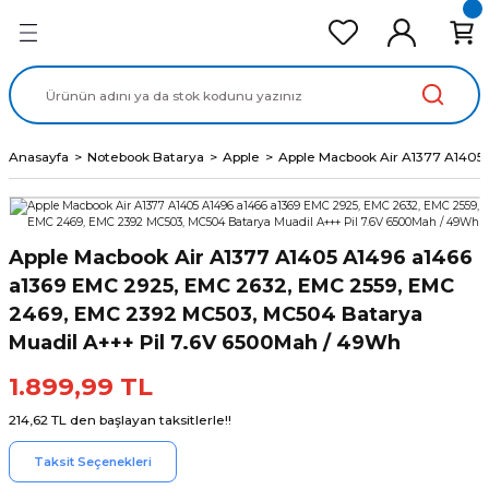
Geri Dön
Geri Dön
Geri Dön
Geri Dön
Geri Dön
cd Ekran Panel
Batarya
lavye
cd Data Kablo
Adaptör
Anasayfa
Notebook Batarya
Apple
Apple Macbook Air A1377 A1405
Apple Macbook Air A1377 A1405 A1496 a1466
a1369 EMC 2925, EMC 2632, EMC 2559, EMC
2469, EMC 2392 MC503, MC504 Batarya
Muadil A+++ Pil 7.6V 6500Mah / 49Wh
1.899,99 TL
214,62 TL den başlayan taksitlerle!!
Taksit Seçenekleri