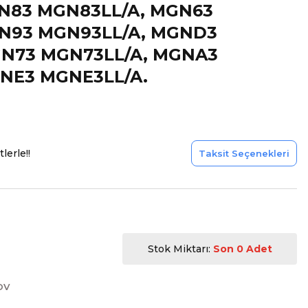
N83 MGN83LL/A, MGN63
N93 MGN93LL/A, MGND3
N73 MGN73LL/A, MGNA3
NE3 MGNE3LL/A.
lerle!!
Taksit Seçenekleri
Stok Miktarı:
Son 0 Adet
DV