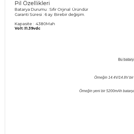
Pil Özellikleri
Batarya Durumu :
Sıfır Orjınal Üründür
Garanti Süresi :
6 ay. Birebir değişim.
Kapasite : 4380Mah
Volt :11.39vdc
Bu batary
Örneğin 14.4V/14.8V bir ba
Örneğin yeni bir 5200mAh batarya ci