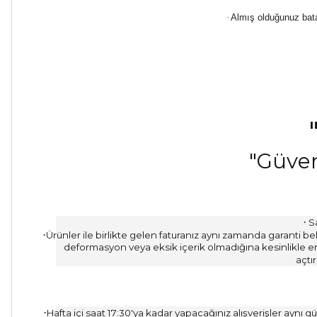
·
Almış olduğunuz batar
"Güven 
·
Sa
·
Ürünler ile birlikte gelen faturanız aynı zamanda garanti
deformasyon veya eksik içerik olmadığına kesinlikle em
açtır
·
Hafta içi saat 17:30'ya kadar yapacağınız alışverişler aynı gün