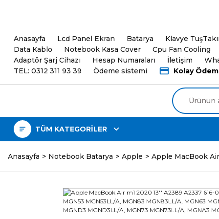
5000TL ve üzeri Alışveri
Anasayfa
Lcd Panel Ekran
Batarya
Klavye TuşTak
Data Kablo
Notebook Kasa Cover
Cpu Fan Cooling
Adaptör Şarj Cihazı
Hesap Numaraları
İletişim
Wha
TEL: 0312 311 93 39
Ödeme sistemi
Kolay Ödem
TÜM KATEGORİLER
Anasayfa
Notebook Batarya
Apple
Apple MacBook Ai