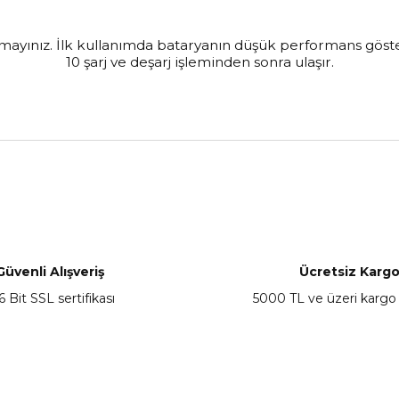
anmayınız. İlk kullanımda bataryanın düşük performans gö
10 şarj ve deşarj işleminden sonra ulaşır.
nularda yetersiz gördüğünüz noktaları öneri formunu kullanarak tarafımız
Bu ürüne ilk yorumu siz yapın!
Yorum Yaz
Güvenli Alışveriş
Ücretsiz Karg
6 Bit SSL sertifikası
5000 TL ve üzeri kargo