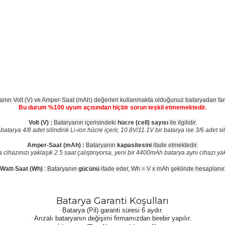
anın Volt (V) ve Amper-Saat (mAh) değerleri kullanmakta olduğunuz bataryadan farklı
Bu durum %100 uyum açısından hiçbir sorun teşkil etmemektedir.
Volt (V) :
Bataryanın içerisindeki
hücre (cell) sayısı
ile ilgilidir.
tarya 4/8 adet silindirik Li-ion hücre içerir, 10.8V/11.1V bir batarya ise 3/6 adet sili
Amper-Saat (mAh) :
Bataryanın
kapasitesini
ifade etmektedir.
hazınızı yaklaşık 2.5 saat çalıştırıyorsa, yeni bir 4400mAh batarya aynı cihazı yakla
Watt-Saat (Wh)
: Bataryanın
gücünü
ifade eder, Wh = V x mAh şeklinde hesaplanır
Batarya Garanti Koşulları
·
Batarya (Pil) garanti süresi 6 aydır.
·
Arızalı bataryanın değişimi firmamızdan birebir yapılır.