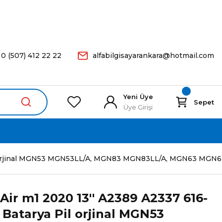
arişleriniz Aynı Gün Kargoda.
0 (507) 412 22 22
alfabilgisayarankara@hotmail.com
Yeni Üye
Sepet
Üye Girişi
ya Pil orjinal MGN53 MGN53LL/A, MGN83 MGN83LL/A, MGN6
ir m1 2020 13'' A2389 A2337 616-
 Batarya Pil orjinal MGN53