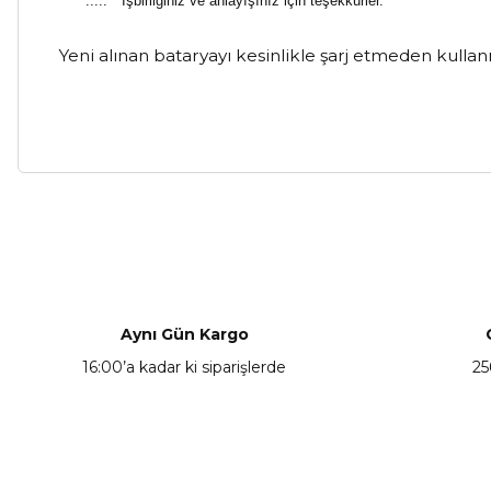
..... * İşbirliğiniz ve anlayışınız için teşekkürler.
Yeni alınan bataryayı kesinlikle şarj etmeden kull
Bu ürünün fiyat bilgisi, resim, ürün açıklamalarında ve diğer ko
Görüş ve önerileriniz için teşekkür ederiz.
Ürün resmi kalitesiz, bozuk veya görüntülenemiyor.
Ürün açıklamasında eksik bilgiler bulunuyor.
Aynı Gün Kargo
Ürün bilgilerinde hatalar bulunuyor.
16:00’a kadar ki siparişlerde
25
Ürün fiyatı diğer sitelerden daha pahalı.
Bu ürüne benzer farklı alternatifler olmalı.