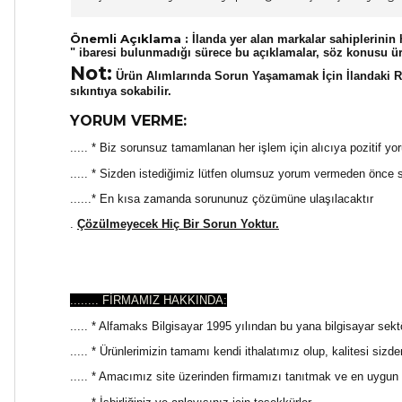
Önemli Açıklama :
İlanda yer alan markalar sahiplerinin h
" ibaresi bulunmadığı sürece bu açıklamalar, söz konusu ü
Not:
Ürün Alımlarında Sorun Yaşamamak İçin İlandaki Res
sıkıntıya sokabilir.
YORUM VERME:
..... * Biz sorunsuz tamamlanan her işlem için alıcıya pozitif yo
..... * Sizden istediğimiz lütfen olumsuz yorum vermeden önce
......* En kısa zamanda sorununuz çözümüne ulaşılacaktır
.
Çözülmeyecek Hiç Bir Sorun Yoktur.
........ FİRMAMIZ HAKKINDA:
..... * Alfamaks Bilgisayar 1995 yılından bu yana bilgisayar sekt
..... * Ürünlerimizin tamamı kendi ithalatımız olup, kalitesi sizd
..... * Amacımız site üzerinden firmamızı tanıtmak ve en uygun f