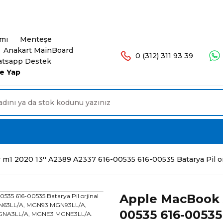
şlerinizde Ücretsiz Kargo. 16.00'a Kadar Olan Sip
ımı
Menteşe
Anakart MainBoard
0 (312) 311 93 39
tsapp Destek
e Yap
r m1 2020 13'' A2389 A2337 616-00535 616-00535 Batar
Apple MacBook A
00535 616-00535