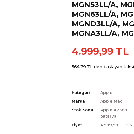
MGN53LL/A, MG
MGN63LL/A, MG
MGND3LL/A, MG
MGNA3LL/A, MG
4.999,99 TL
564,79 TL den başlayan taksit
Kategori
Apple
Marka
Apple Mac
Stok Kodu
Apple A2389
batarya
Fiyat
4.999,99 TL + K