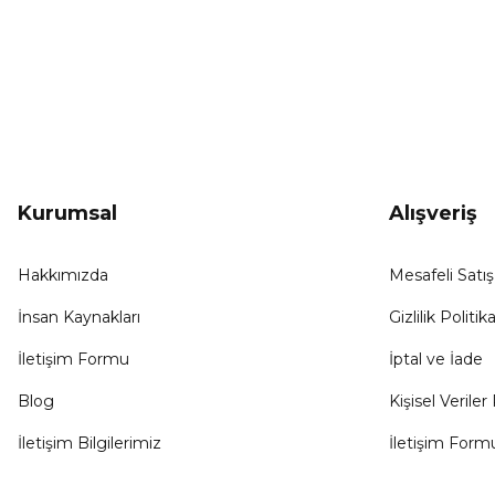
KAMPANYA HABERCİSİ
Hemen e-posta listemize kayıt ol, en güncel
kampanyalar, yenilikler ve duyuruları ilk öğrenen sen ol.
Kurumsal
Alışveriş
Hakkımızda
Mesafeli Satı
İnsan Kaynakları
Gizlilik Politika
İletişim Formu
İptal ve İade
Blog
Kişisel Veriler 
İletişim Bilgilerimiz
İletişim Form