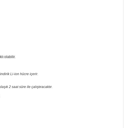
 olabilir.
ndirik Li-ion hücre içerir.
şık 2 saat süre ile çalıştıracaktır.
.