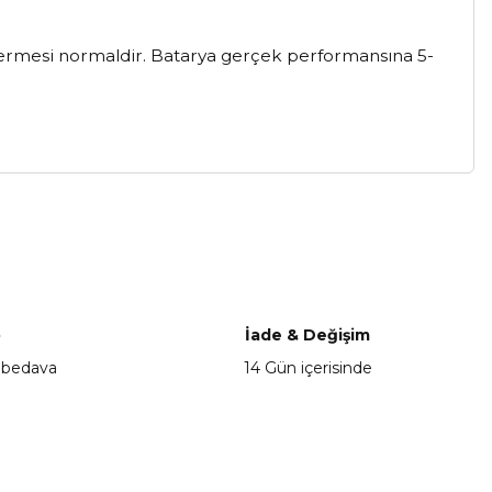
stermesi normaldir. Batarya gerçek performansına 5-
a iletebilirsiniz.
o
İade & Değişim
 bedava
14 Gün içerisinde