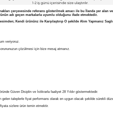
1-2 iş günü içerisinde size ulaştırılır.
akları çerçevesinde referans gösterilmek amacı ile bu İlanda yer alan ve 
rünün adı geçen markalarla uyumlu olduğunu ifade etmektedir.
imden; Kendi ürününz ile Karşılaştırıp O şekilde Alım Yapmanız Saglıkl
rum veriyoruz.
 sorununuzun çözülmesi için bize mesaj atmanız.
öründe Güven Disiplin ve İstikrarla faaliyet 28 Yıldır göstermektedir.
en gelen taleplerle fiyat performans olarak en uygun olacak şekilde sürekli düze
iyata sizlere ürün temin etmektir.