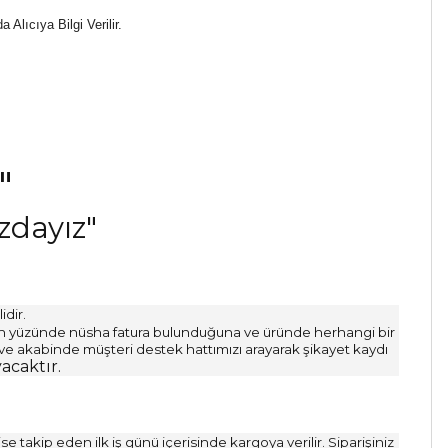
Alıcıya Bilgi Verilir.
"
ızdayız"
idir.
n ön yüzünde nüsha fatura bulunduğuna ve üründe herhangi bir
ve akabinde müşteri destek hattımızı arayarak şikayet kaydı
acaktır.
ise takip eden ilk iş günü içerisinde kargoya verilir. Siparişiniz