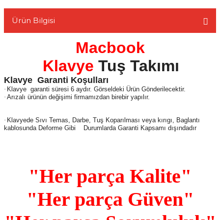
Ürün Bilgisi
Macbook
L
Klavye
Tuş Takımı
Klavye
Garanti Koşulları
·
Klavye
garanti süresi 6 aydır. Görseldeki Ürün Gönderilecektir.
·
Arızalı ürünün değişimi firmamızdan birebir yapılır.
·
Klavyede Sıvı Temas, Darbe, Tuş Koparılması veya kırıgı, Baglantı
kablosunda Deforme Gibi
Durumlarda Garanti Kapsamı dışındadır
"Her parça Kalite"
"Her parça Güven"