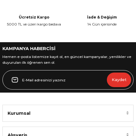
Ürün açıklamasında eksik bilgiler bulunuyor.
Ürün bilgilerinde hatalar bulunuyor.
Ücretsiz Kargo
İade & Değişim
Ürün fiyatı diğer sitelerden daha pahalı.
5000 TL ve üzeri kargo bedava
14 Gün içerisinde
Bu ürüne benzer farklı alternatifler olmalı.
KAMPANYA HABERCİSİ
Hemen e-posta listemize kayıt ol, en güncel kampanyalar, yenilikler ve
duyuruları ilk öğrenen sen ol.
Gönder
Kaydet
Kurumsal
Alışveriş