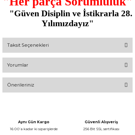
"Her parça Sorumluluk"
"Güven Disiplin ve İstikrarla 28.
Yılımızdayız"
Taksit Seçenekleri
Yorumlar
Önerileriniz
Bu ürüne ilk yorumu siz yapın!
Bu ürünün fiyat bilgisi, resim, ürün açıklamalarında ve diğer
konularda yetersiz gördüğünüz noktaları öneri formunu kullanarak
Yorum Yaz
tarafımıza iletebilirsiniz.
Görüş ve önerileriniz için teşekkür ederiz.
Aynı Gün Kargo
Güvenli Alışveriş
16:00’a kadar ki siparişlerde
256 Bit SSL sertifikası
Ürün resmi kalitesiz, bozuk veya görüntülenemiyor.