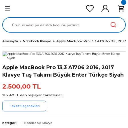
Geri Dön
Geri Dön
Geri Dön
Geri Dön
Geri Dön
cd Ekran Panel
Batarya
lavye
cd Data Kablo
Adaptör
Anasayfa
Notebook Klavye
Apple MacBook Pro 13,3 A1706 2016, 2017 
Apple MacBook Pro 13,3 A1706 2016, 2017
Klavye Tuş Takımı Büyük Enter Türkçe Siyah
2.500,00 TL
282,40 TL den başlayan taksitlerle!!
Taksit Seçenekleri
Kategori
Notebook Klavye