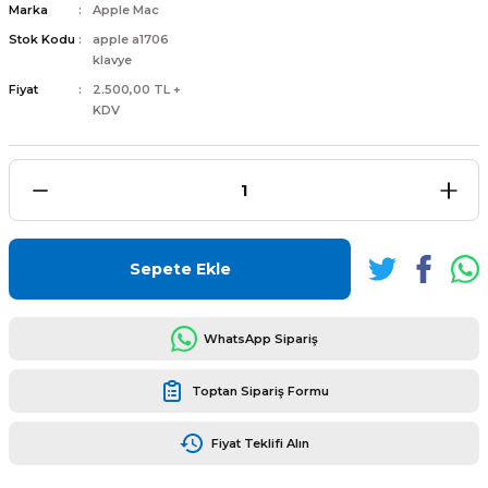
Marka
Apple Mac
Stok Kodu
apple a1706
klavye
Fiyat
2.500,00 TL +
KDV
L
ENS
Sepete Ekle
L
WhatsApp Sipariş
Toptan Sipariş Formu
Fiyat Teklifi Alın
L