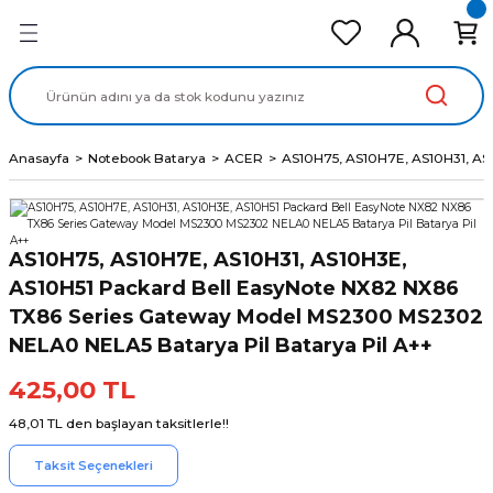
Geri Dön
Geri Dön
Geri Dön
Geri Dön
Geri Dön
cd Ekran Panel
Batarya
lavye
cd Data Kablo
Adaptör
Anasayfa
Notebook Batarya
ACER
AS10H75, AS10H7E, AS10H31, AS
AS10H75, AS10H7E, AS10H31, AS10H3E,
AS10H51 Packard Bell EasyNote NX82 NX86
TX86 Series Gateway Model MS2300 MS2302
NELA0 NELA5 Batarya Pil Batarya Pil A++
425,00 TL
48,01 TL den başlayan taksitlerle!!
Taksit Seçenekleri