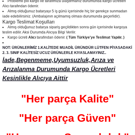
Problemli pili kargo ile tarafımıza ulaştırmanız durumunda kargo ücretleri
Alıcı tarafından ödenir.
Almış olduğunuz bataryayı 5 iş günü içerisinde hiç bir gerekçe sunmadan
iade edebilirsiniz. (Ambalajının açılmamış olması durumunda geçerlidir).
Kargo Teslimat Koşulları
Almış olduğunuz batarya sipariş geçildikten sonra gün içerisinde kargoya
teslim edilir. Aksi Durumda Alıcıya Bilgi Verilir.
Kargo ücreti
Alıcı
tarafından ödenir.
( Tüm Türkiye'ye Teslimat Yapılır. )
NOT: ÜRÜNLERİMİZ 1.KALİTEDE MUADİL ÜRÜNDÜR LÜTFEN PİYASADAKİ
2. 3. SINIF KALİTESİZ UCUZ ÜRÜNLERLE KIYASLAMAYINIZ..
İade,Begenmeme,Uyumsuzluk,Arıza ve
Arızalanma Durumunda Kargo Ücretleri
Kesinlikle Alıcıya Aittir
"Her parça Kalite"
"Her parça Güven"