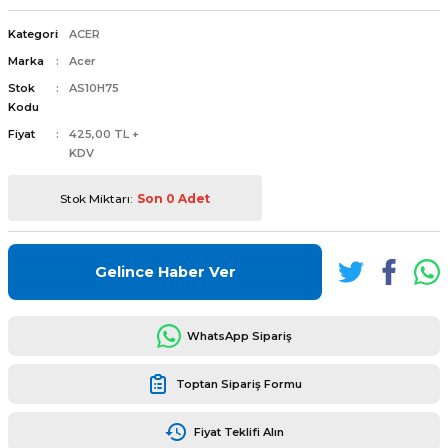
Kategori
ACER
Marka
Acer
Stok
AS10H75
Kodu
L
ENS
Fiyat
425,00 TL +
KDV
Stok Miktarı:
Son 0 Adet
L
Gelince Haber Ver
WhatsApp Sipariş
Toptan Sipariş Formu
L
Fiyat Teklifi Alın