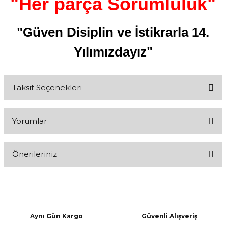
"Her parça Sorumluluk"
"Güven Disiplin ve İstikrarla 14.
Yılımızdayız"
Taksit Seçenekleri
Yorumlar
Önerileriniz
Bu ürüne ilk yorumu siz yapın!
Bu ürünün fiyat bilgisi, resim, ürün açıklamalarında ve diğer
konularda yetersiz gördüğünüz noktaları öneri formunu kullanarak
Yorum Yaz
tarafımıza iletebilirsiniz.
Görüş ve önerileriniz için teşekkür ederiz.
Aynı Gün Kargo
Güvenli Alışveriş