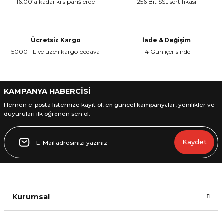
16:00’a kadar ki siparişlerde
256 Bit SSL sertifikası
Ürün resmi kalitesiz, bozuk veya görüntülenemiyor.
Ürün açıklamasında eksik bilgiler bulunuyor.
Ürün bilgilerinde hatalar bulunuyor.
Ücretsiz Kargo
İade & Değişim
Ürün fiyatı diğer sitelerden daha pahalı.
5000 TL ve üzeri kargo bedava
14 Gün içerisinde
Bu ürüne benzer farklı alternatifler olmalı.
KAMPANYA HABERCİSİ
Hemen e-posta listemize kayıt ol, en güncel kampanyalar, yenilikler ve
duyuruları ilk öğrenen sen ol.
Gönder
Kaydet
Kurumsal