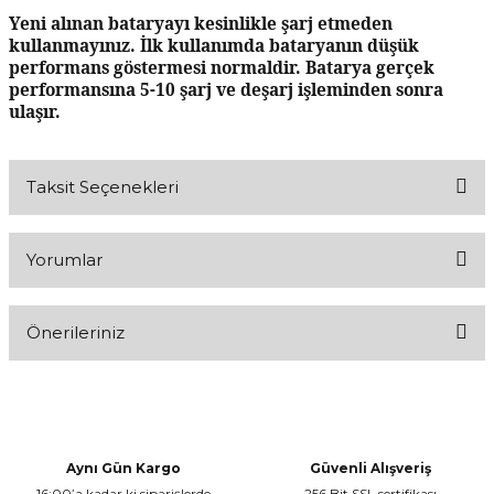
Yeni alınan bataryayı kesinlikle şarj etmeden
kullanmayınız. İlk kullanımda bataryanın düşük
performans göstermesi normaldir. Batarya gerçek
performansına 5-10 şarj ve deşarj işleminden sonra
ulaşır.
Taksit Seçenekleri
Yorumlar
Önerileriniz
Bu ürüne ilk yorumu siz yapın!
Bu ürünün fiyat bilgisi, resim, ürün açıklamalarında ve diğer
konularda yetersiz gördüğünüz noktaları öneri formunu kullanarak
Yorum Yaz
tarafımıza iletebilirsiniz.
Görüş ve önerileriniz için teşekkür ederiz.
Aynı Gün Kargo
Güvenli Alışveriş
16:00’a kadar ki siparişlerde
256 Bit SSL sertifikası