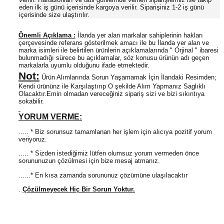
eden ilk iş günü içerisinde kargoya verilir. Siparişiniz 1-2 iş günü
içerisinde size ulaştırılır.
Önemli Açıklama :
İlanda yer alan markalar sahiplerinin hakları
çerçevesinde referans gösterilmek amacı ile bu İlanda yer alan ve
marka isimleri ile belirtilen ürünlerin açıklamalarında " Orjinal " ibaresi
bulunmadığı sürece bu açıklamalar, söz konusu ürünün adı geçen
markalarla uyumlu olduğunu ifade etmektedir.
Not:
Ürün Alımlarında Sorun Yaşamamak İçin İlandaki Resimden;
Kendi ürününz ile Karşılaştırıp O şekilde Alım Yapmanız Saglıklı
Olacaktır.Emin olmadan vereceğiniz sipariş sizi ve bizi sıkıntıya
sokabilir.
YORUM VERME:
..... * Biz sorunsuz tamamlanan her işlem için alıcıya pozitif yorum
veriyoruz.
..... * Sizden istediğimiz lütfen olumsuz yorum vermeden önce
sorununuzun çözülmesi için bize mesaj atmanız.
......* En kısa zamanda sorununuz çözümüne ulaşılacaktır
.
Çözülmeyecek Hiç Bir Sorun Yoktur.