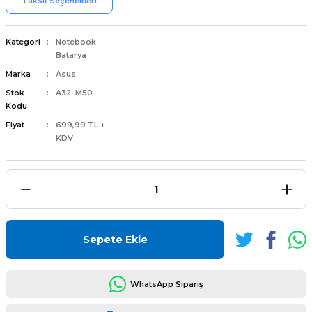
Taksit Seçenekleri
Kategori
Notebook
Batarya
Marka
Asus
L
ENS
Stok
A32-M50
Kodu
Fiyat
699,99 TL +
KDV
L
Sepete Ekle
WhatsApp Sipariş
L