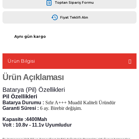
Toptan Sipariş Formu
Fiyat Teklifi Alın
L
Aynı gün kargo
Ürün Bilgisi
Ürün Açıklaması
Batarya (Pil) Özellikleri
Pil Özellikleri
Batarya Durumu :
Sıfır A+++ Muadil Kaliteli Üründür
Garanti Süresi :
6 ay. Birebir değişim.
Kapasite :4400Mah
Volt : 10.8v - 11.1v Uyumludur