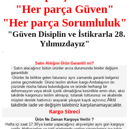
"Her parça Güven"
"Her parça Sorumluluk"
"Güven Disiplin ve İstikrarla 28.
Yılımızdayız"
.
Satın Aldığım Ürün Garantili mi?
·
Satın alacağınız bütün ürünler arıza durumunda birebir değişim
garantilidir.
·
Ürünler ile birlikte gelen faturanız aynı zamanda garanti belgeniz
yerine geçmektedir. Ürünü teslim alırken kargo Ambalajının ön
yüzünde nüsha fatura bulunduğuna ve üründe herhangi bir
deformasyon veya eksik içerik olmadığına kesinlikle emin olun, aksi
takdirde kargonuzu teslim almayıp, tutanak tutturunuz ve akabinde
Aksi
müşteri destek hattımızı arayarak şikayet kaydı açtırınız.
takdirde iade ve değişim talebiniz karşılanamayacaktır.
Kargo Süreci
Ürün Ne Zaman Kargoya Verilir ?
·
Hafta içi saat 17:30'ya kadar yapacağınız alışverişler aynı gün kargoya
verilir. Haftasonları ve tatil günlerinde verilen siparişleriniz ise takip