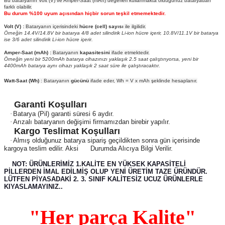
Bu bataryanın Volt (V) ve Amper-Saat (mAh) değerleri kullanmakta olduğunuz bataryadan
farklı olabilir.
Bu durum %100 uyum açısından hiçbir sorun teşkil etmemektedir.
Volt (V) :
Bataryanın içerisindeki
hücre (cell) sayısı
ile ilgilidir.
Örneğin 14.4V/14.8V bir batarya 4/8 adet silindirik Li-ion hücre içerir, 10.8V/11.1V bir batarya
ise 3/6 adet silindirik Li-ion hücre içerir.
Amper-Saat (mAh) :
Bataryanın
kapasitesini
ifade etmektedir.
Örneğin yeni bir 5200mAh batarya cihazınızı yaklaşık 2.5 saat çalıştırıyorsa, yeni bir
4400mAh batarya aynı cihazı yaklaşık 2 saat süre ile çalıştıracaktır.
Watt-Saat (Wh)
: Bataryanın
gücünü
ifade eder, Wh = V x mAh şeklinde hesaplanır.
Garanti Koşulları
·
Batarya (Pil) garanti süresi 6 aydır.
·
Arızalı bataryanın değişimi firmamızdan birebir yapılır.
Kargo Teslimat Koşulları
·
Almış olduğunuz batarya sipariş geçildikten sonra gün içerisinde
kargoya teslim edilir. Aksi Durumda Alıcıya Bilgi Verilir.
NOT: ÜRÜNLERİMİZ 1.KALİTE EN YÜKSEK KAPASİTELİ
PİLLERDEN İMAL EDİLMİŞ OLUP YENİ ÜRETİM TAZE ÜRÜNDÜR.
LÜTFEN PİYASADAKİ 2. 3. SINIF KALİTESİZ UCUZ ÜRÜNLERLE
KIYASLAMAYINIZ..
"Her parça Kalite"