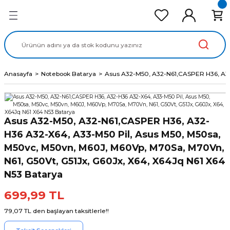
Geri Dön
Geri Dön
Geri Dön
Geri Dön
Geri Dön
cd Ekran Panel
Batarya
lavye
cd Data Kablo
Adaptör
Anasayfa
Notebook Batarya
Asus A32-M50, A32-N61,CASPER H36, A32
Asus A32-M50, A32-N61,CASPER H36, A32-
H36 A32-X64, A33-M50 Pil, Asus M50, M50sa,
M50vc, M50vn, M60J, M60Vp, M70Sa, M70Vn,
N61, G50Vt, G51Jx, G60Jx, X64, X64Jq N61 X64
N53 Batarya
699,99 TL
79,07 TL den başlayan taksitlerle!!