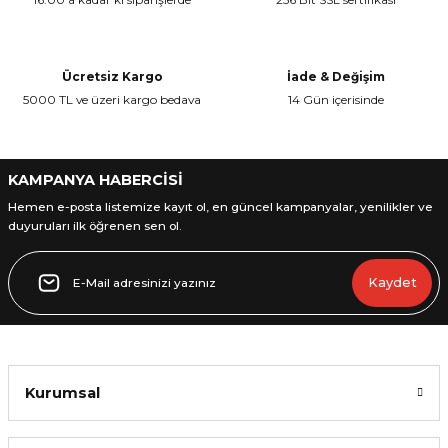
Ürün resmi kalitesiz, bozuk veya görüntülenemiyor.
Ürün açıklamasında eksik bilgiler bulunuyor.
Ürün bilgilerinde hatalar bulunuyor.
Ücretsiz Kargo
İade & Değişim
Ürün fiyatı diğer sitelerden daha pahalı.
5000 TL ve üzeri kargo bedava
14 Gün içerisinde
Bu ürüne benzer farklı alternatifler olmalı.
KAMPANYA HABERCİSİ
Hemen e-posta listemize kayıt ol, en güncel kampanyalar, yenilikler ve
duyuruları ilk öğrenen sen ol.
Gönder
Kaydet
Kurumsal