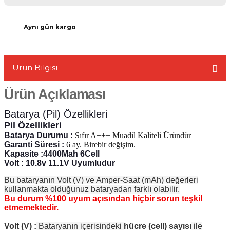
Aynı gün kargo
L
Ürün Bilgisi
Ürün Açıklaması
Batarya (Pil) Özellikleri
Pil Özellikleri
Batarya Durumu :
Sıfır A+++ Muadil Kaliteli Üründür
Garanti Süresi :
6 ay. Birebir değişim.
Kapasite :4400Mah 6Cell
Volt : 10.8v 11.1V Uyumludur
Bu bataryanın Volt (V) ve Amper-Saat (mAh) değerleri
kullanmakta olduğunuz bataryadan farklı olabilir.
Bu durum %100 uyum açısından hiçbir sorun teşkil
etmemektedir.
Volt (V) :
Bataryanın içerisindeki
hücre (cell) sayısı
ile