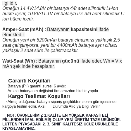
ilgilidir.
Örneğin 14.4V/14.8V bir batarya 4/8 adet silindirik Li-ion
hücre içerir, 10.8V/11.1V bir batarya ise 3/6 adet silindirik Li-
ion hücre içerir.
Amper-Saat (mAh) :
Bataryanın
kapasitesini
ifade
etmektedir.
Örneğin yeni bir 5200mAh batarya cihazınızı yaklaşık 2.5
saat çalıştırıyorsa, yeni bir 4400mAh batarya aynı cihazı
yaklaşık 2 saat süre ile çalıştıracaktır.
Watt-Saat (Wh)
: Bataryanın
gücünü
ifade eder, Wh = V x
mAh şeklinde hesaplanır.
Garanti Koşulları
·
Batarya (Pil) garanti süresi 6 aydır.
·
Arızalı bataryanın değişimi firmamızdan birebir yapılır.
Kargo Teslimat Koşulları
·
Almış olduğunuz batarya sipariş geçildikten sonra gün içerisinde
kargoya teslim edilir. Aksi Durumda Alıcıya Bilgi Verilir.
NOT: ÜRÜNLERİMİZ 1.KALİTE EN YÜKSEK KAPASİTELİ
PİLLERDEN İMAL EDİLMİŞ OLUP YENİ ÜRETİM TAZE ÜRÜNDÜR.
LÜTFEN PİYASADAKİ 2. 3. SINIF KALİTESİZ UCUZ ÜRÜNLERLE
KIYASLAMAYINIZ..