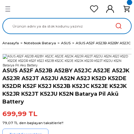
Geri Dön
Geri Dön
Geri Dön
Geri Dön
Geri Dön
cd Ekran Panel
Batarya
lavye
cd Data Kablo
Adaptör
Anasayfa
Notebook Batarya
ASUS
ASUS A52F A52JB A52BY A52JC A5
ASUS A52F A52JB A52BY A52JC A52JE A52JK
A52JR A52JT A52JU A52N A52J K52D K52DE
K52DR K52F K52J K52JB K52JC K52JE K52JK
K52JR K52JT K52JU K52N Batarya Pil Akü
Battery
699,99 TL
79,07 TL den başlayan taksitlerle!!