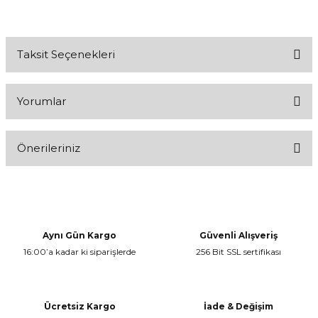
Taksit Seçenekleri
Yorumlar
Önerileriniz
Bu ürüne ilk yorumu siz yapın!
Bu ürünün fiyat bilgisi, resim, ürün açıklamalarında ve diğer
konularda yetersiz gördüğünüz noktaları öneri formunu kullanarak
Yorum Yaz
tarafımıza iletebilirsiniz.
Görüş ve önerileriniz için teşekkür ederiz.
Aynı Gün Kargo
Güvenli Alışveriş
16:00’a kadar ki siparişlerde
256 Bit SSL sertifikası
Ürün resmi kalitesiz, bozuk veya görüntülenemiyor.
Ürün açıklamasında eksik bilgiler bulunuyor.
Ürün bilgilerinde hatalar bulunuyor.
Ücretsiz Kargo
İade & Değişim
Ürün fiyatı diğer sitelerden daha pahalı.