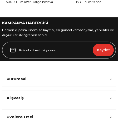
5000 TL ve üzeri kargo bedava
14 Gün içerisinde
Bu ürüne benzer farklı alternatifler olmalı.
KAMPANYA HABERCİSİ
Hemen e-posta listemize kayıt ol, en güncel kampanyalar, yenilikler ve
duyuruları ilk öğrenen sen ol.
Gönder
Kaydet
Kurumsal
Alışveriş
Üyelere Özel