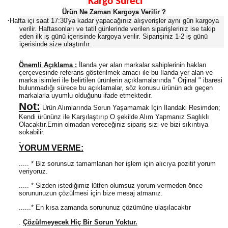
Kargo Süreci
Ürün Ne Zaman Kargoya Verilir ?
·
Hafta içi saat 17:30'ya kadar yapacağınız alışverişler aynı gün kargoya
verilir. Haftasonları ve tatil günlerinde verilen siparişleriniz ise takip
eden ilk iş günü içerisinde kargoya verilir. Siparişiniz 1-2 iş günü
içerisinde size ulaştırılır.
Önemli Açıklama :
İlanda yer alan markalar sahiplerinin hakları
çerçevesinde referans gösterilmek amacı ile bu İlanda yer alan ve
marka isimleri ile belirtilen ürünlerin açıklamalarında " Orjinal " ibaresi
bulunmadığı sürece bu açıklamalar, söz konusu ürünün adı geçen
markalarla uyumlu olduğunu ifade etmektedir.
Not:
Ürün Alımlarında Sorun Yaşamamak İçin İlandaki Resimden;
Kendi ürününz ile Karşılaştırıp O şekilde Alım Yapmanız Saglıklı
Olacaktır.Emin olmadan vereceğiniz sipariş sizi ve bizi sıkıntıya
sokabilir.
YORUM VERME:
..... * Biz sorunsuz tamamlanan her işlem için alıcıya pozitif yorum
veriyoruz.
..... * Sizden istediğimiz lütfen olumsuz yorum vermeden önce
sorununuzun çözülmesi için bize mesaj atmanız.
......* En kısa zamanda sorununuz çözümüne ulaşılacaktır
.
Çözülmeyecek Hiç Bir Sorun Yoktur.