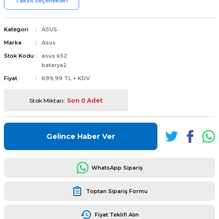
Taksit Seçenekleri
Kategori
ASUS
Marka
Asus
Stok Kodu
asus k52
L
ENS
batarya2
Fiyat
699,99 TL + KDV
Stok Miktarı:
Son 0 Adet
L
Gelince Haber Ver
WhatsApp Sipariş
Toptan Sipariş Formu
L
Fiyat Teklifi Alın