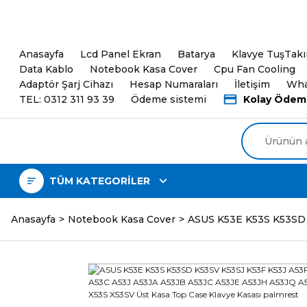
5000TL ve üzeri Alışveri
Anasayfa
Lcd Panel Ekran
Batarya
Klavye TuşTak
Data Kablo
Notebook Kasa Cover
Cpu Fan Cooling
Adaptör Şarj Cihazı
Hesap Numaraları
İletişim
Wha
TEL: 0312 311 93 39
Ödeme sistemi
Kolay Ödem
TÜM KATEGORİLER
Anasayfa
Notebook Kasa Cover
ASUS K53E K53S K53SD 