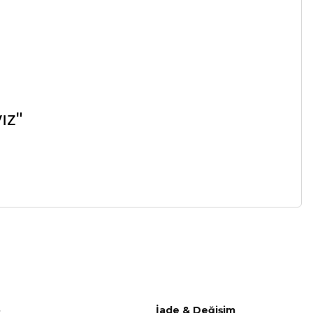
ız"
a iletebilirsiniz.
o
İade & Değişim