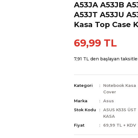
A53JA A53JB A5
A53JT A53JU A5
Kasa Top Case K
69,99 TL
7,91 TL den başlayan taksitler
Kategori
Notebook Kasa
Cover
Marka
Asus
Stok Kodu
ASUS K53S ÜST
KASA
Fiyat
69,99 TL + KDV