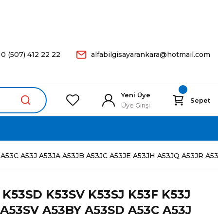
arişleriniz Aynı Gün Kargoda.
0 (507) 412 22 22
alfabilgisayarankara@hotmail.com
Yeni Üye
Sepet
Üye Girişi
53C A53J A53JA A53JB A53JC A53JE A53JH A53JQ A53JR A53JT
 K53SD K53SV K53SJ K53F K53J
 A53SV A53BY A53SD A53C A53J