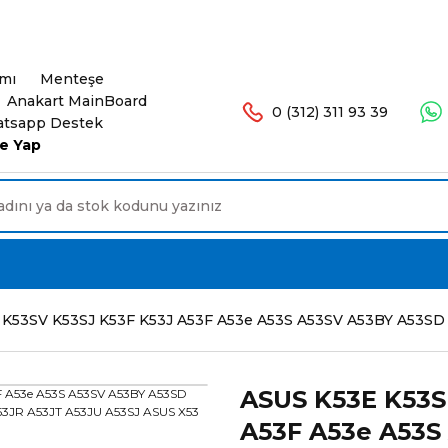
şlerinizde Ücretsiz Kargo. 16.00'a Kadar Olan Sip
ımı
Menteşe
Anakart MainBoard
0 (312) 311 93 39
tsapp Destek
e Yap
K53SV K53SJ K53F K53J A53F A53e A53S A53SV A53BY A53SD A
ASUS K53E K53S
A53F A53e A53S