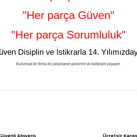
"Her parça Güven"
"Her parça Sorumluluk"
üven Disiplin ve İstikrarla 14. Yılımızday
Kurumsal bir firma ile çalışmanın güvenini ve kalitesini yaşayın.
nularda yetersiz gördüğünüz noktaları öneri formunu kullanarak tarafımız
Bu ürüne ilk yorumu siz yapın!
Yorum Yaz
Güvenli Alışveriş
Ücretsiz Karg