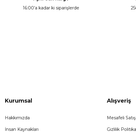
Ürün bilgilerinde hatalar bulunuyor.
16:00’a kadar ki siparişlerde
25
Ürün fiyatı diğer sitelerden daha pahalı.
Bu ürüne benzer farklı alternatifler olmalı.
KAMPANYA HABERCİSİ
Hemen e-posta listemize kayıt ol, en güncel
kampanyalar, yenilikler ve duyuruları ilk öğrenen sen ol.
Kurumsal
Alışveriş
Hakkımızda
Mesafeli Satı
İnsan Kaynakları
Gizlilik Politika