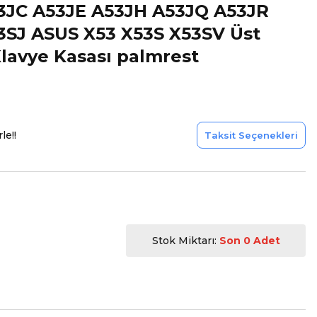
3JC A53JE A53JH A53JQ A53JR
3SJ ASUS X53 X53S X53SV Üst
lavye Kasası palmrest
le!!
Taksit Seçenekleri
Stok Miktarı:
Son 0 Adet