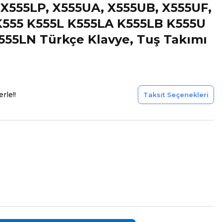
 X555LP, X555UA, X555UB, X555UF,
K555 K555L K555LA K555LB K555U
555LN Türkçe Klavye, Tuş Takımı
rle!!
Taksit Seçenekleri