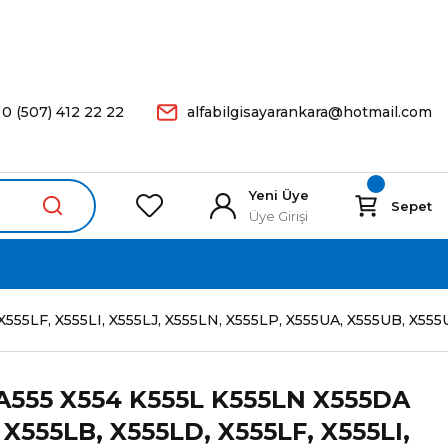
arişleriniz Aynı Gün Kargoda.
0 (507) 412 22 22
alfabilgisayarankara@hotmail.com
Yeni Üye
Sepet
Üye Girişi
555LF, X555LI, X555LJ, X555LN, X555LP, X555UA, X555UB, X55
 A555 X554 K555L K555LN X555DA
X555LB, X555LD, X555LF, X555LI,