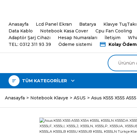
5000TL ve üzeri Alışveri
Anasayfa
Lcd Panel Ekran
Batarya
Klavye TuşTak
Data Kablo
Notebook Kasa Cover
Cpu Fan Cooling
Adaptör Şarj Cihazı
Hesap Numaraları
İletişim
Wha
TEL: 0312 311 93 39
Ödeme sistemi
Kolay Ödem
TÜM KATEGORİLER
Anasayfa
Notebook Klavye
ASUS
Asus K555 X555 A555