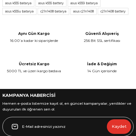
asus k555 batarya
asus k555 battery
asus k555l batarya
Görüş ve önerileriniz için teşekkür ederiz.
asus k555u batarya
c21n1408 batarya
asus c21n1408
c21n1408 battery
Ürün resmi kalitesiz, bozuk veya görüntülenemiyor.
Ürün açıklamasında eksik bilgiler bulunuyor.
Aynı Gün Kargo
Güvenli Alışveriş
Ürün bilgilerinde hatalar bulunuyor.
16:00’a kadar ki siparişlerde
256 Bit SSL sertifikası
Ürün fiyatı diğer sitelerden daha pahalı.
Bu ürüne benzer farklı alternatifler olmalı.
Ücretsiz Kargo
İade & Değişim
5000 TL ve üzeri kargo bedava
14 Gün içerisinde
Gönder
KAMPANYA HABERCİSİ
Hemen e-posta listemize kayıt ol, en güncel kampanyalar, yenilikler ve
duyuruları ilk öğrenen sen ol.
Kaydet