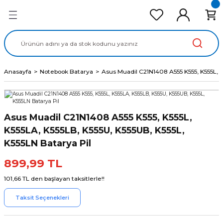
Geri Dön
Geri Dön
Geri Dön
Geri Dön
Geri Dön
cd Ekran Panel
Batarya
lavye
cd Data Kablo
Adaptör
Anasayfa
Notebook Batarya
Asus Muadil C21N1408 A555 K555, K555L, K
Asus Muadil C21N1408 A555 K555, K555L,
K555LA, K555LB, K555U, K555UB, K555L,
K555LN Batarya Pil
899,99 TL
101,66 TL den başlayan taksitlerle!!
Taksit Seçenekleri