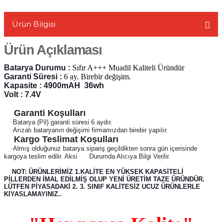
Ürün Bilgisi
Ürün Açıklaması
L
Batarya Durumu :
Sıfır A+++ Muadil Kaliteli Üründür
Garanti Süresi :
6 ay. Birebir değişim.
Kapasite : 4900mAH 36wh
Volt : 7.4V
Garanti Koşulları
·
Batarya (Pil) garanti süresi 6 aydır.
·
Arızalı bataryanın değişimi firmamızdan birebir yapılır.
Kargo Teslimat Koşulları
·
Almış olduğunuz batarya sipariş geçildikten sonra gün içerisinde
kargoya teslim edilir. Aksi Durumda Alıcıya Bilgi Verilir.
NOT: ÜRÜNLERİMİZ 1.KALİTE EN YÜKSEK KAPASİTELİ
PİLLERDEN İMAL EDİLMİŞ OLUP YENİ ÜRETİM TAZE ÜRÜNDÜR.
LÜTFEN PİYASADAKİ 2. 3. SINIF KALİTESİZ UCUZ ÜRÜNLERLE
KIYASLAMAYINIZ..