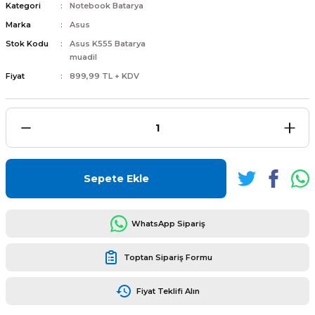
Kategori
Notebook Batarya
Marka
Asus
Stok Kodu
Asus K555 Batarya
muadil
Fiyat
899,99 TL + KDV
L
ENS
Sepete Ekle
L
WhatsApp Sipariş
Toptan Sipariş Formu
Fiyat Teklifi Alın
L