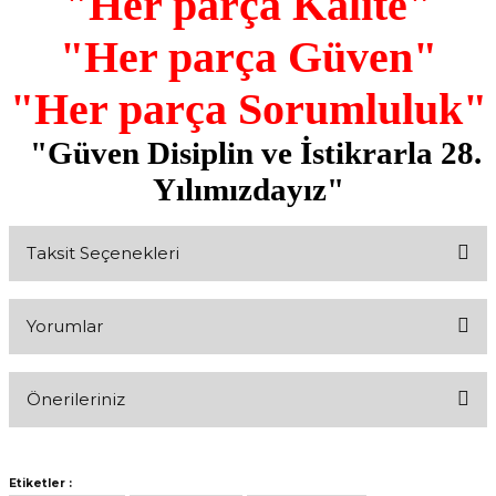
"Her parça Kalite"
"Her parça Güven"
"Her parça Sorumluluk"
"Güven Disiplin ve İstikrarla 28.
Yılımızdayız"
Taksit Seçenekleri
Yorumlar
Önerileriniz
Bu ürüne ilk yorumu siz yapın!
Bu ürünün fiyat bilgisi, resim, ürün açıklamalarında ve diğer
konularda yetersiz gördüğünüz noktaları öneri formunu kullanarak
Yorum Yaz
Etiketler :
tarafımıza iletebilirsiniz.