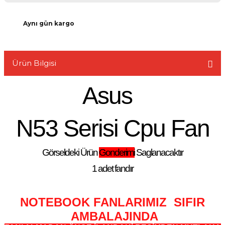
Aynı gün kargo
L
Ürün Bilgisi
Asus
N53 Serisi Cpu Fan
Görseldeki Ürün
Gonderimi
Saglanacaktır
1 adet fandır
NOTEBOOK FANLARIMIZ SIFIR
AMBALAJINDA