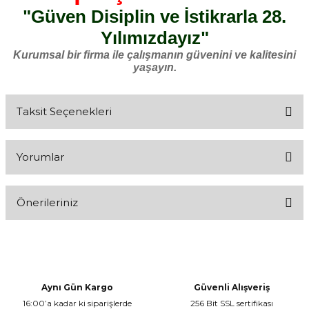
"Güven Disiplin ve İstikrarla 28.
Yılımızdayız"
Kurumsal bir firma ile çalışmanın güvenini ve kalitesini
yaşayın.
Taksit Seçenekleri
Yorumlar
Önerileriniz
Bu ürüne ilk yorumu siz yapın!
Bu ürünün fiyat bilgisi, resim, ürün açıklamalarında ve diğer
konularda yetersiz gördüğünüz noktaları öneri formunu kullanarak
Yorum Yaz
tarafımıza iletebilirsiniz.
Görüş ve önerileriniz için teşekkür ederiz.
Aynı Gün Kargo
Güvenli Alışveriş
16:00’a kadar ki siparişlerde
256 Bit SSL sertifikası
Ürün resmi kalitesiz, bozuk veya görüntülenemiyor.