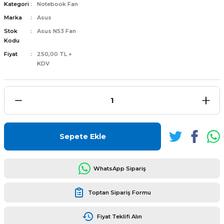
Kategori
Notebook Fan
Marka
Asus
Stok
Asus N53 Fan
Kodu
Fiyat
250,00 TL +
L
ENS
KDV
L
Sepete Ekle
WhatsApp Sipariş
Toptan Sipariş Formu
L
Fiyat Teklifi Alın