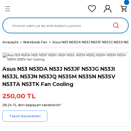
Geri Dön
Geri Dön
Geri Dön
Geri Dön
Geri Dön
cd Ekran Panel
Batarya
lavye
cd Data Kablo
Adaptör
Anasayfa
Notebook Fan
Asus N53 N53DA N53J N53JF N53JG N53JI N5
Asus N53 N53DA N53J N53JF N53JG N53JI
N53JL N53JN N53JQ N53SM N53SN N53SV
N53TA N53TK Fan Cooling
250,00 TL
28,24 TL den başlayan taksitlerle!!
Taksit Seçenekleri