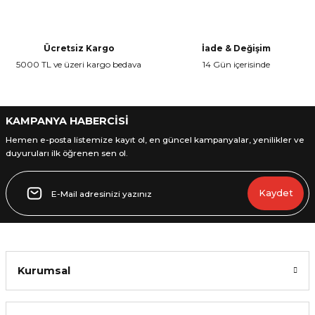
Ürün açıklamasında eksik bilgiler bulunuyor.
Ürün bilgilerinde hatalar bulunuyor.
Ücretsiz Kargo
İade & Değişim
Ürün fiyatı diğer sitelerden daha pahalı.
5000 TL ve üzeri kargo bedava
14 Gün içerisinde
Bu ürüne benzer farklı alternatifler olmalı.
KAMPANYA HABERCİSİ
Hemen e-posta listemize kayıt ol, en güncel kampanyalar, yenilikler ve
duyuruları ilk öğrenen sen ol.
Gönder
Kaydet
Kurumsal