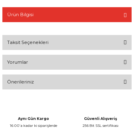
Ürün Bilgisi
L
Taksit Seçenekleri
Yorumlar
Önerileriniz
Bu ürüne ilk yorumu siz yapın!
Bu ürünün fiyat bilgisi, resim, ürün açıklamalarında ve diğer
konularda yetersiz gördüğünüz noktaları öneri formunu kullanarak
Yorum Yaz
tarafımıza iletebilirsiniz.
Görüş ve önerileriniz için teşekkür ederiz.
Aynı Gün Kargo
Güvenli Alışveriş
16:00’a kadar ki siparişlerde
256 Bit SSL sertifikası
Ürün resmi kalitesiz, bozuk veya görüntülenemiyor.