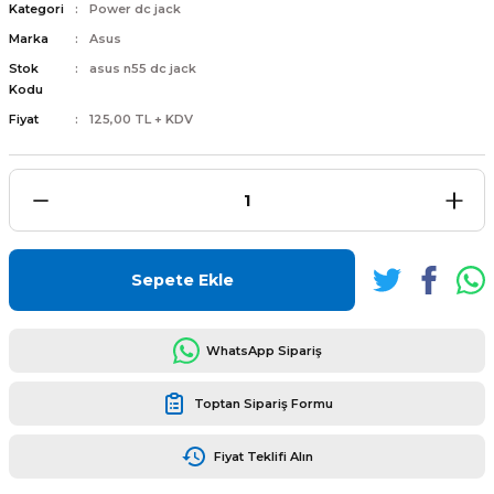
Kategori
Power dc jack
Marka
Asus
Stok
asus n55 dc jack
Kodu
Fiyat
125,00 TL + KDV
L
ENS
Sepete Ekle
L
WhatsApp Sipariş
Toptan Sipariş Formu
Fiyat Teklifi Alın
L