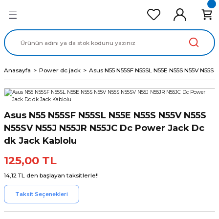
Geri Dön
Geri Dön
Geri Dön
Geri Dön
Geri Dön
cd Ekran Panel
Batarya
lavye
cd Data Kablo
Adaptör
Anasayfa
Power dc jack
Asus N55 N55SF N55SL N55E N55S N55V N55S 
Asus N55 N55SF N55SL N55E N55S N55V N55S
N55SV N55J N55JR N55JC Dc Power Jack Dc
dk Jack Kablolu
125,00 TL
14,12 TL den başlayan taksitlerle!!
Taksit Seçenekleri