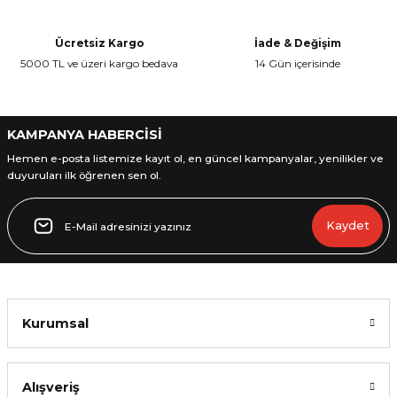
Ürün açıklamasında eksik bilgiler bulunuyor.
Ürün bilgilerinde hatalar bulunuyor.
Ücretsiz Kargo
İade & Değişim
Ürün fiyatı diğer sitelerden daha pahalı.
5000 TL ve üzeri kargo bedava
14 Gün içerisinde
Bu ürüne benzer farklı alternatifler olmalı.
KAMPANYA HABERCİSİ
Hemen e-posta listemize kayıt ol, en güncel kampanyalar, yenilikler ve
duyuruları ilk öğrenen sen ol.
Gönder
Kaydet
Kurumsal
Alışveriş