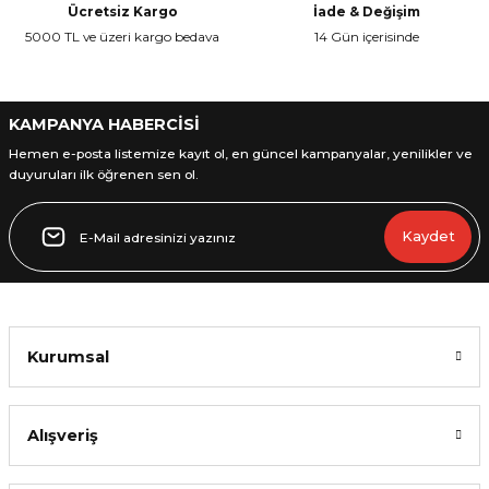
Ücretsiz Kargo
İade & Değişim
Ürün fiyatı diğer sitelerden daha pahalı.
5000 TL ve üzeri kargo bedava
14 Gün içerisinde
Bu ürüne benzer farklı alternatifler olmalı.
KAMPANYA HABERCİSİ
Hemen e-posta listemize kayıt ol, en güncel kampanyalar, yenilikler ve
duyuruları ilk öğrenen sen ol.
Gönder
Kaydet
Kurumsal
Alışveriş