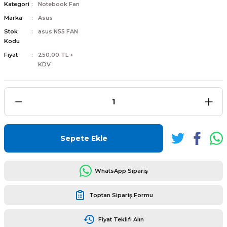
Kategori
Notebook Fan
Marka
Asus
Stok
asus N55 FAN
Kodu
Fiyat
250,00 TL +
L
ENS
KDV
L
Sepete Ekle
WhatsApp Sipariş
Toptan Sipariş Formu
L
Fiyat Teklifi Alın