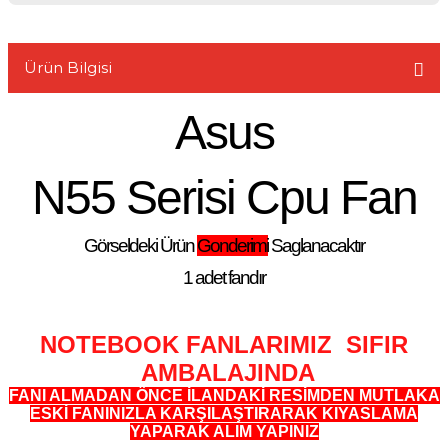
Ürün Bilgisi
Asus
L
N55 Serisi Cpu Fan
Görseldeki Ürün
Gonderimi
Saglanacaktır
1 adet fandır
NOTEBOOK FANLARIMIZ SIFIR
AMBALAJINDA
FANI ALMADAN ÖNCE İLANDAKİ RESİMDEN MUTLAKA
ESKİ FANINIZLA KARŞILAŞTIRARAK KIYASLAMA
YAPARAK ALIM YAPINIZ