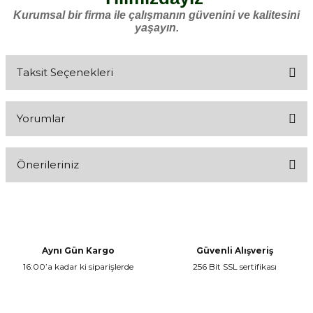
Kurumsal bir firma ile çalışmanın güvenini ve kalitesini
yaşayın.
Taksit Seçenekleri
Yorumlar
Önerileriniz
Bu ürüne ilk yorumu siz yapın!
Bu ürünün fiyat bilgisi, resim, ürün açıklamalarında ve diğer
konularda yetersiz gördüğünüz noktaları öneri formunu kullanarak
Yorum Yaz
tarafımıza iletebilirsiniz.
Görüş ve önerileriniz için teşekkür ederiz.
Aynı Gün Kargo
Güvenli Alışveriş
16:00’a kadar ki siparişlerde
256 Bit SSL sertifikası
Ürün resmi kalitesiz, bozuk veya görüntülenemiyor.
Ürün açıklamasında eksik bilgiler bulunuyor.
Ürün bilgilerinde hatalar bulunuyor.