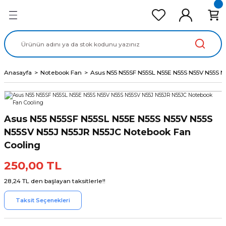
Geri Dön
Geri Dön
Geri Dön
Geri Dön
Geri Dön
cd Ekran Panel
Batarya
lavye
cd Data Kablo
Adaptör
Anasayfa
Notebook Fan
Asus N55 N55SF N55SL N55E N55S N55V N55S N
Asus N55 N55SF N55SL N55E N55S N55V N55S
N55SV N55J N55JR N55JC Notebook Fan
Cooling
250,00 TL
28,24 TL den başlayan taksitlerle!!
Taksit Seçenekleri