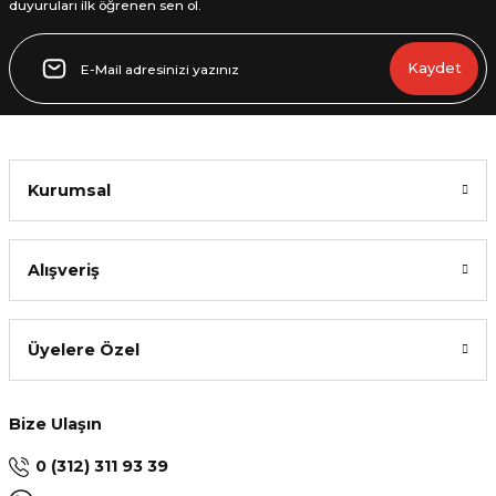
duyuruları ilk öğrenen sen ol.
Gönder
Kaydet
Kurumsal
Alışveriş
Üyelere Özel
Bize Ulaşın
0 (312) 311 93 39