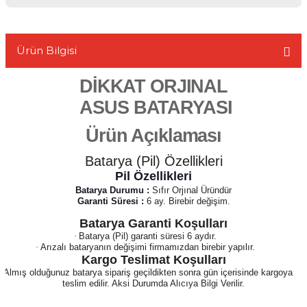
Ürün Bilgisi
L
DİKKAT ORJINAL
ASUS BATARYASI
Ürün Açıklaması
Batarya (Pil) Özellikleri
Pil Özellikleri
Batarya Durumu :
Sıfır Orjınal Üründür
Garanti Süresi :
6 ay. Birebir değişim.
Batarya Garanti Koşulları
·
Batarya (Pil) garanti süresi 6 aydır.
·
Arızalı bataryanın değişimi firmamızdan birebir yapılır.
Kargo Teslimat Koşulları
·
Almış olduğunuz batarya sipariş geçildikten sonra gün içerisinde kargoya
teslim edilir. Aksi Durumda Alıcıya Bilgi Verilir.