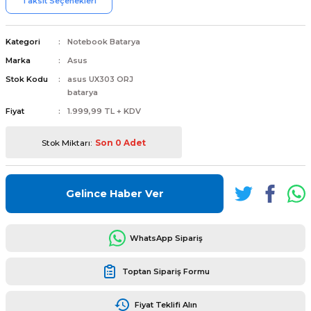
Taksit Seçenekleri
Kategori
Notebook Batarya
Marka
Asus
Stok Kodu
asus UX303 ORJ
L
ENS
batarya
Fiyat
1.999,99 TL + KDV
Stok Miktarı:
Son 0 Adet
L
Gelince Haber Ver
WhatsApp Sipariş
Toptan Sipariş Formu
L
Fiyat Teklifi Alın