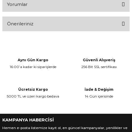
Yorumlar
Önerileriniz
Bu ürüne ilk yorumu siz yapın!
Bu ürünün fiyat bilgisi, resim, ürün açıklamalarında ve diğer
konularda yetersiz gördüğünüz noktaları öneri formunu kullanarak
Yorum Yaz
tarafımıza iletebilirsiniz.
Görüş ve önerileriniz için teşekkür ederiz.
Aynı Gün Kargo
Güvenli Alışveriş
16:00’a kadar ki siparişlerde
256 Bit SSL sertifikası
Ürün resmi kalitesiz, bozuk veya görüntülenemiyor.
Ürün açıklamasında eksik bilgiler bulunuyor.
Ürün bilgilerinde hatalar bulunuyor.
Ücretsiz Kargo
İade & Değişim
Ürün fiyatı diğer sitelerden daha pahalı.
5000 TL ve üzeri kargo bedava
14 Gün içerisinde
Bu ürüne benzer farklı alternatifler olmalı.
KAMPANYA HABERCİSİ
Hemen e-posta listemize kayıt ol, en güncel kampanyalar, yenilikler ve