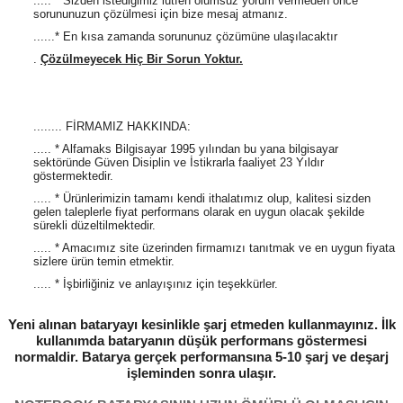
..... * Sizden istediğimiz lütfen olumsuz yorum vermeden önce
sorununuzun çözülmesi için bize mesaj atmanız.
......* En kısa zamanda sorununuz çözümüne ulaşılacaktır
.
Çözülmeyecek Hiç Bir Sorun Yoktur.
........ FİRMAMIZ HAKKINDA:
..... * Alfamaks Bilgisayar 1995 yılından bu yana bilgisayar
sektöründe Güven Disiplin ve İstikrarla faaliyet 23 Yıldır
göstermektedir.
..... * Ürünlerimizin tamamı kendi ithalatımız olup, kalitesi sizden
gelen taleplerle fiyat performans olarak en uygun olacak şekilde
sürekli düzeltilmektedir.
..... * Amacımız site üzerinden firmamızı tanıtmak ve en uygun fiyata
sizlere ürün temin etmektir.
..... * İşbirliğiniz ve anlayışınız için teşekkürler.
Yeni alınan bataryayı kesinlikle şarj etmeden kullanmayınız. İlk
kullanımda bataryanın düşük performans göstermesi
normaldir. Batarya gerçek performansına 5-10 şarj ve deşarj
işleminden sonra ulaşır.