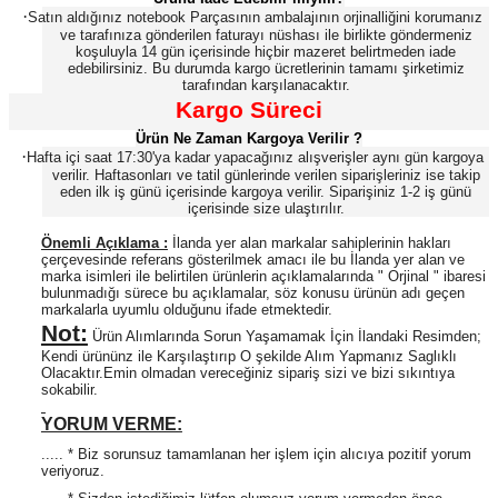
·
Satın aldığınız notebook Parçasının ambalajının orjinalliğini korumanız
ve tarafınıza gönderilen faturayı nüshası ile birlikte göndermeniz
koşuluyla 14 gün içerisinde hiçbir mazeret belirtmeden iade
edebilirsiniz. Bu durumda kargo ücretlerinin tamamı şirketimiz
tarafından karşılanacaktır.
Kargo Süreci
Ürün Ne Zaman Kargoya Verilir ?
·
Hafta içi saat 17:30'ya kadar yapacağınız alışverişler aynı gün kargoya
verilir. Haftasonları ve tatil günlerinde verilen siparişleriniz ise takip
eden ilk iş günü içerisinde kargoya verilir. Siparişiniz 1-2 iş günü
içerisinde size ulaştırılır.
Önemli Açıklama :
İlanda yer alan markalar sahiplerinin hakları
çerçevesinde referans gösterilmek amacı ile bu İlanda yer alan ve
marka isimleri ile belirtilen ürünlerin açıklamalarında " Orjinal " ibaresi
bulunmadığı sürece bu açıklamalar, söz konusu ürünün adı geçen
markalarla uyumlu olduğunu ifade etmektedir.
Not:
Ürün Alımlarında Sorun Yaşamamak İçin İlandaki Resimden;
Kendi ürününz ile Karşılaştırıp O şekilde Alım Yapmanız Saglıklı
Olacaktır.Emin olmadan vereceğiniz sipariş sizi ve bizi sıkıntıya
sokabilir.
YORUM VERME:
..... * Biz sorunsuz tamamlanan her işlem için alıcıya pozitif yorum
veriyoruz.