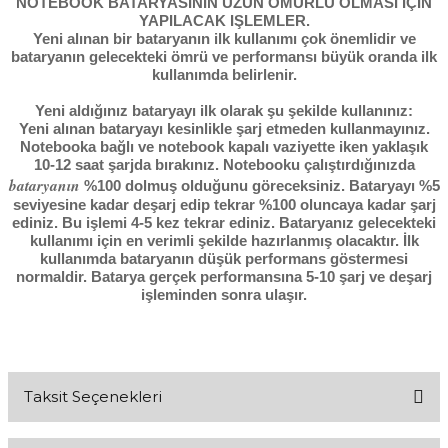
NOTEBOOK BATARYASININ UZUN ÖMÜRLÜ OLMASI IÇIN
YAPILACAK IŞLEMLER.
Yeni alınan bir bataryanın ilk kullanımı çok önemlidir ve
bataryanın gelecekteki ömrü ve performansı büyük oranda ilk
kullanımda belirlenir.
Yeni aldığınız bataryayı ilk olarak şu şekilde kullanınız:
Yeni alınan bataryayı kesinlikle şarj etmeden kullanmayınız.
Notebooka bağlı ve notebook kapalı vaziyette iken yaklaşık
10-12 saat şarjda bırakınız. Notebooku çalıştırdığınızda
bataryanın
%100 dolmuş olduğunu göreceksiniz. Bataryayı %5
seviyesine kadar deşarj edip tekrar %100 oluncaya kadar şarj
ediniz. Bu işlemi 4-5 kez tekrar ediniz. Bataryanız gelecekteki
kullanımı için en verimli şekilde hazırlanmış olacaktır. İlk
kullanımda bataryanın düşük performans göstermesi
normaldir. Batarya gerçek performansına 5-10 şarj ve deşarj
işleminden sonra ulaşır.
Taksit Seçenekleri