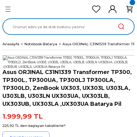
Geri Dön
Geri Dön
Geri Dön
Geri Dön
Geri Dön
cd Ekran Panel
Batarya
lavye
cd Data Kablo
Adaptör
Anasayfa
Notebook Batarya
Asus ORJINAL C31N1339 Transformer T
Asus ORJINAL C31N1339 Transformer TP300,
TP300L, TP300UA, TP300LJ TP300LA,
TP300LD, ZenBook UX303, UX303L U303LA,
U303LB, U303LN UX303UA, UX303LB,
UX303UB, UX303LA ,UX303UA Batarya Pil
1.999,99 TL
225,92 TL den başlayan taksitlerle!!