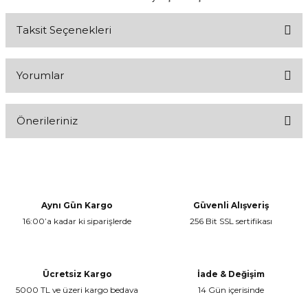
Taksit Seçenekleri
Yorumlar
Önerileriniz
Bu ürüne ilk yorumu siz yapın!
Bu ürünün fiyat bilgisi, resim, ürün açıklamalarında ve diğer
konularda yetersiz gördüğünüz noktaları öneri formunu kullanarak
Yorum Yaz
tarafımıza iletebilirsiniz.
Görüş ve önerileriniz için teşekkür ederiz.
Aynı Gün Kargo
Güvenli Alışveriş
16:00’a kadar ki siparişlerde
256 Bit SSL sertifikası
Ürün resmi kalitesiz, bozuk veya görüntülenemiyor.
Ürün açıklamasında eksik bilgiler bulunuyor.
Ürün bilgilerinde hatalar bulunuyor.
Ücretsiz Kargo
İade & Değişim
Ürün fiyatı diğer sitelerden daha pahalı.
5000 TL ve üzeri kargo bedava
14 Gün içerisinde
Bu ürüne benzer farklı alternatifler olmalı.