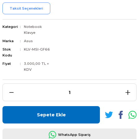
Taksit Seçenekleri
Kategori
Notebook
Klavye
L
ENS
Marka
Asus
Stok
KLV-MSI-GF66
Kodu
Fiyat
3.000,00 TL +
KDV
L
Sepete Ekle
L
WhatsApp Sipariş