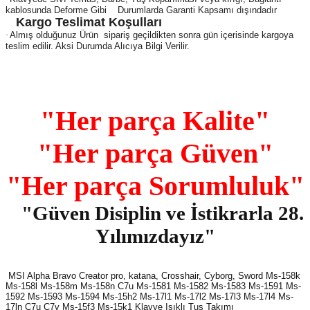
kablosunda Deforme Gibi Durumlarda Garanti Kapsamı dışındadır
Kargo Teslimat Koşulları
·
Almış olduğunuz Ürün sipariş geçildikten sonra gün içerisinde kargoya
teslim edilir. Aksi Durumda Alıcıya Bilgi Verilir.
"Her parça Kalite"
"Her parça Güven"
"Her parça Sorumluluk"
"Güven Disiplin ve İstikrarla 28.
Yılımızdayız"
MSI Alpha Bravo Creator pro, katana, Crosshair, Cyborg, Sword Ms-158k
Ms-158l Ms-158m Ms-158n C7u Ms-1581 Ms-1582 Ms-1583 Ms-1591 Ms-
1592 Ms-1593 Ms-1594 Ms-15h2 Ms-17l1 Ms-17l2 Ms-17l3 Ms-17l4 Ms-
17ln C7u C7v Ms-15f3 Ms-15k1 Klavye Işıklı Tuş Takımı