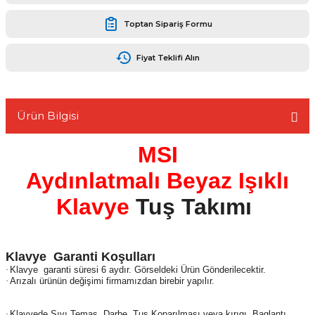
Toptan Sipariş Formu
Fiyat Teklifi Alın
L
Ürün Bilgisi
MSI
Aydınlatmalı Beyaz Işıklı
Klavye
Tuş Takımı
Klavye Garanti Koşulları
·
Klavye garanti süresi 6 aydır. Görseldeki Ürün Gönderilecektir.
·
Arızalı ürünün değişimi firmamızdan birebir yapılır.
·
Klavyede Sıvı Temas, Darbe, Tuş Koparılması veya kırıgı, Baglantı