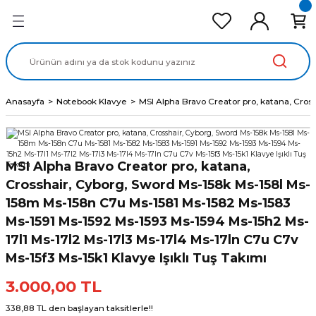
Geri Dön
Geri Dön
Geri Dön
Geri Dön
Geri Dön
cd Ekran Panel
Batarya
lavye
cd Data Kablo
Adaptör
Anasayfa
Notebook Klavye
MSI Alpha Bravo Creator pro, katana, Cros
MSI Alpha Bravo Creator pro, katana,
Crosshair, Cyborg, Sword Ms-158k Ms-158l Ms-
158m Ms-158n C7u Ms-1581 Ms-1582 Ms-1583
Ms-1591 Ms-1592 Ms-1593 Ms-1594 Ms-15h2 Ms-
17l1 Ms-17l2 Ms-17l3 Ms-17l4 Ms-17ln C7u C7v
Ms-15f3 Ms-15k1 Klavye Işıklı Tuş Takımı
3.000,00 TL
338,88 TL den başlayan taksitlerle!!