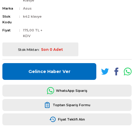
Klavye
Marka
Asus
Stok
k42 klavye
Kodu
Fiyat
175,00 TL +
KDV
L
ENS
Stok Miktarı:
Son 0 Adet
Gelince Haber Ver
L
WhatsApp Sipariş
Toptan Sipariş Formu
Fiyat Teklifi Alın
L