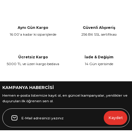
Bu ürünün fiyat bilgisi, resim, ürün açıklamalarında ve diğer
konularda yetersiz gördüğünüz noktaları öneri formunu kullanarak
Yorum Yaz
tarafımıza iletebilirsiniz.
Görüş ve önerileriniz için teşekkür ederiz.
Aynı Gün Kargo
Güvenli Alışveriş
16:00’a kadar ki siparişlerde
256 Bit SSL sertifikası
Ürün resmi kalitesiz, bozuk veya görüntülenemiyor.
Ürün açıklamasında eksik bilgiler bulunuyor.
Ürün bilgilerinde hatalar bulunuyor.
Ücretsiz Kargo
İade & Değişim
Ürün fiyatı diğer sitelerden daha pahalı.
5000 TL ve üzeri kargo bedava
14 Gün içerisinde
Bu ürüne benzer farklı alternatifler olmalı.
KAMPANYA HABERCİSİ
Hemen e-posta listemize kayıt ol, en güncel kampanyalar, yenilikler ve
duyuruları ilk öğrenen sen ol.
Gönder
Kaydet