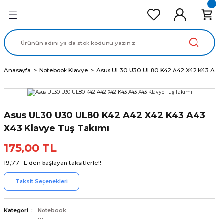
Geri Dön
Geri Dön
Geri Dön
Geri Dön
Geri Dön
cd Ekran Panel
Batarya
lavye
cd Data Kablo
Adaptör
Anasayfa
Notebook Klavye
Asus UL30 U30 UL80 K42 A42 X42 K43 A43
Asus UL30 U30 UL80 K42 A42 X42 K43 A43
X43 Klavye Tuş Takımı
175,00 TL
19,77 TL den başlayan taksitlerle!!
Taksit Seçenekleri
Kategori
Notebook