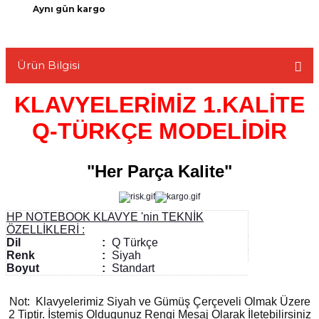
Aynı gün kargo
Ürün Bilgisi
L
KLAVYELERİMİZ 1.KALİTE
Q-TÜRKÇE MODELİDİR
"Her Parça Kalite"
HP NOTEBOOK KLAVYE 'nin TEKNİK
ÖZELLİKLERİ :
Dil
:
Q Türkçe
Renk
:
Siyah
Boyut
:
Standart
Not: Klavyelerimiz Siyah ve Gümüş Çerçeveli Olmak Üzere
2 Tiptir. İstemiş Oldugunuz Rengi Mesaj Olarak İletebilirsiniz