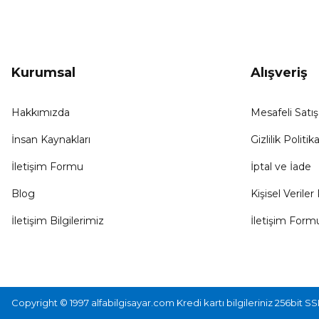
Kurumsal
Alışveriş
Hakkımızda
Mesafeli Satı
İnsan Kaynakları
Gizlilik Politika
İletişim Formu
İptal ve İade
Blog
Kişisel Veriler 
İletişim Bilgilerimiz
İletişim Form
Copyright © 1997 alfabilgisayar.com Kredi kartı bilgileriniz 256bit SS