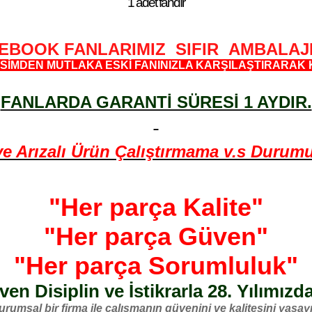
1 adet fandır
EBOOK FANLARIMIZ SIFIR AMBALAJ
SİMDEN MUTLAKA ESKİ FANINIZLA KARŞILAŞTIRARAK 
FANLARDA GARANTİ SÜRESİ 1 AYDIR.
Arızalı Ürün Çalıştırmama v.s Durumund
"Her parça Kalite"
"Her parça Güven"
"Her parça Sorumluluk"
en Disiplin ve İstikrarla 28. Yılımızd
urumsal bir firma ile çalışmanın güvenini ve kalitesini yaşayı