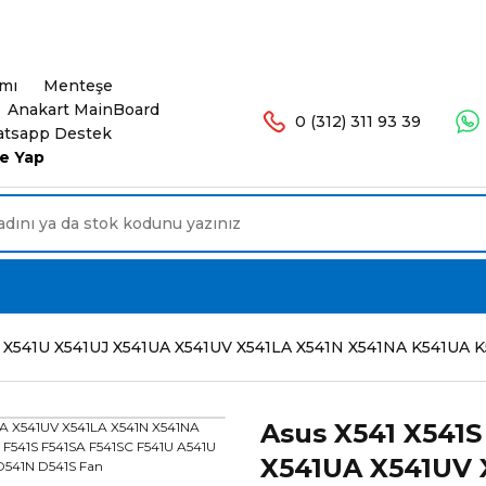
şlerinizde Ücretsiz Kargo. 16.00'a Kadar Olan Sip
ımı
Menteşe
Anakart MainBoard
0 (312) 311 93 39
tsapp Destek
e Yap
C X541U X541UJ X541UA X541UV X541LA X541N X541NA K541UA
Asus X541 X541S
X541UA X541UV 