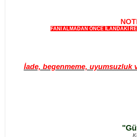
NOT
FANI ALMADAN ÖNCE İLANDAKİ RE
İade, begenmeme, uyumsuzluk ve 
"Güv
K