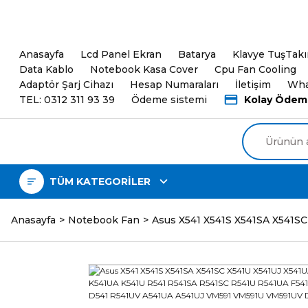
5000TL ve üzeri Alışveri
Anasayfa
Lcd Panel Ekran
Batarya
Klavye TuşTak
Data Kablo
Notebook Kasa Cover
Cpu Fan Cooling
Adaptör Şarj Cihazı
Hesap Numaraları
İletişim
Wha
TEL: 0312 311 93 39
Ödeme sistemi
Kolay Ödem
TÜM KATEGORİLER
Anasayfa
Notebook Fan
Asus X541 X541S X541SA X541S