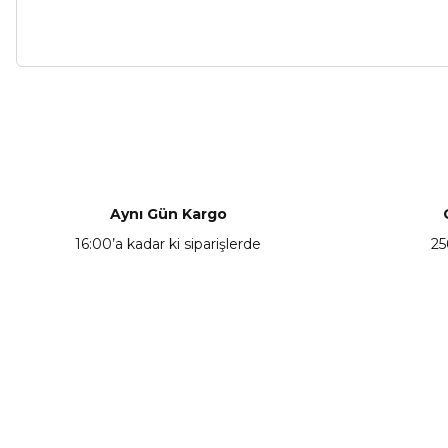
Bu ürünün fiyat bilgisi, resim, ürün açıklamalarında ve diğer ko
Görüş ve önerileriniz için teşekkür ederiz.
Ürün resmi kalitesiz, bozuk veya görüntülenemiyor.
Ürün açıklamasında eksik bilgiler bulunuyor.
Aynı Gün Kargo
Ürün bilgilerinde hatalar bulunuyor.
16:00’a kadar ki siparişlerde
25
Ürün fiyatı diğer sitelerden daha pahalı.
Bu ürüne benzer farklı alternatifler olmalı.
KAMPANYA HABERCİSİ
Hemen e-posta listemize kayıt ol, en güncel
kampanyalar, yenilikler ve duyuruları ilk öğrenen sen ol.