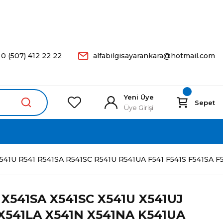
arişleriniz Aynı Gün Kargoda.
0 (507) 412 22 22
alfabilgisayarankara@hotmail.com
Yeni Üye
Sepet
Üye Girişi
 K541U R541 R541SA R541SC R541U R541UA F541 F541S F541SA
 X541SA X541SC X541U X541UJ
X541LA X541N X541NA K541UA