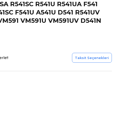
1SA R541SC R541U R541UA F541
41SC F541U A541U D541 R541UV
 VM591 VM591U VM591UV D541N
rle!!
Taksit Seçenekleri