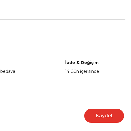
a iletebilirsiniz.
o
İade & Değişim
 bedava
14 Gün içerisinde
Kaydet