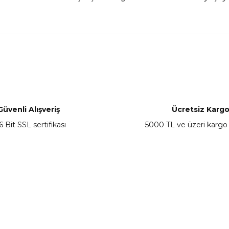
nularda yetersiz gördüğünüz noktaları öneri formunu kullanarak tarafımız
Bu ürüne ilk yorumu siz yapın!
Yorum Yaz
Güvenli Alışveriş
Ücretsiz Karg
6 Bit SSL sertifikası
5000 TL ve üzeri kargo
Gönder