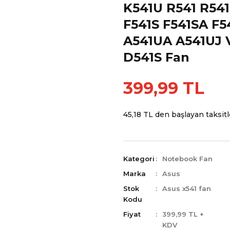
K541U R541 R54
F541S F541SA F5
A541UA A541UJ
D541S Fan
399,99 TL
45,18 TL den başlayan taksitle
Kategori
Notebook Fan
Marka
Asus
Stok
Asus x541 fan
Kodu
Fiyat
399,99 TL +
KDV