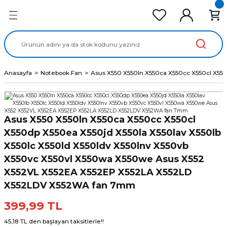
Geri Dön
Geri Dön
Geri Dön
Geri Dön
Geri Dön
cd Ekran Panel
Batarya
lavye
cd Data Kablo
Adaptör
Anasayfa
Notebook Fan
Asus X550 X550ln X550ca X550cc X550cl X55
Asus X550 X550ln X550ca X550cc X550cl
X550dp X550ea X550jd X550la X550lav X550lb
X550lc X550ld X550ldv X550lnv X550vb
X550vc X550vl X550wa X550we Asus X552
X552VL X552EA X552EP X552LA X552LD
X552LDV X552WA fan 7mm
399,99 TL
45,18 TL den başlayan taksitlerle!!