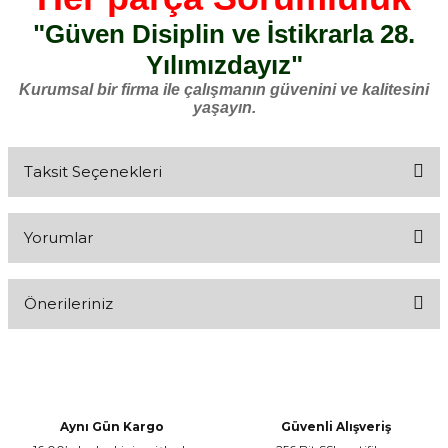
"Güven Disiplin ve İstikrarla 28.
Yılımızdayız"
Kurumsal bir firma ile çalışmanın güvenini ve kalitesini
yaşayın.
Taksit Seçenekleri
Yorumlar
Önerileriniz
Bu ürüne ilk yorumu siz yapın!
Bu ürünün fiyat bilgisi, resim, ürün açıklamalarında ve diğer
konularda yetersiz gördüğünüz noktaları öneri formunu kullanarak
Yorum Yaz
tarafımıza iletebilirsiniz.
Görüş ve önerileriniz için teşekkür ederiz.
Aynı Gün Kargo
Güvenli Alışveriş