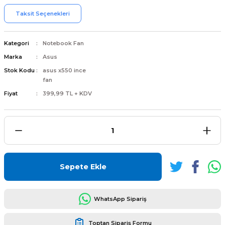
Taksit Seçenekleri
Kategori
Notebook Fan
Marka
Asus
L
ENS
Stok Kodu
asus x550 ince
fan
Fiyat
399,99 TL + KDV
L
Sepete Ekle
WhatsApp Sipariş
L
Toptan Sipariş Formu