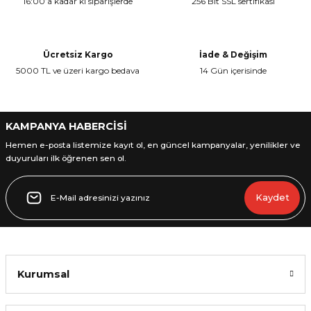
16:00’a kadar ki siparişlerde
256 Bit SSL sertifikası
Ürün resmi kalitesiz, bozuk veya görüntülenemiyor.
Ürün açıklamasında eksik bilgiler bulunuyor.
Ürün bilgilerinde hatalar bulunuyor.
Ücretsiz Kargo
İade & Değişim
Ürün fiyatı diğer sitelerden daha pahalı.
5000 TL ve üzeri kargo bedava
14 Gün içerisinde
Bu ürüne benzer farklı alternatifler olmalı.
KAMPANYA HABERCİSİ
Hemen e-posta listemize kayıt ol, en güncel kampanyalar, yenilikler ve
duyuruları ilk öğrenen sen ol.
Gönder
Kaydet
Kurumsal