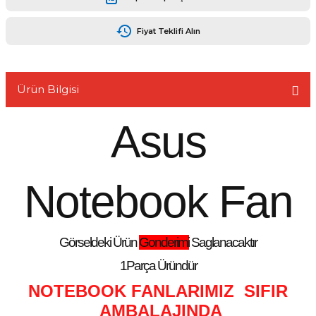
Fiyat Teklifi Alın
L
Ürün Bilgisi
Asus
Notebook Fan
Görseldeki Ürün
Gonderimi
Saglanacaktır
1Parça Üründür
NOTEBOOK FANLARIMIZ SIFIR
AMBALAJINDA