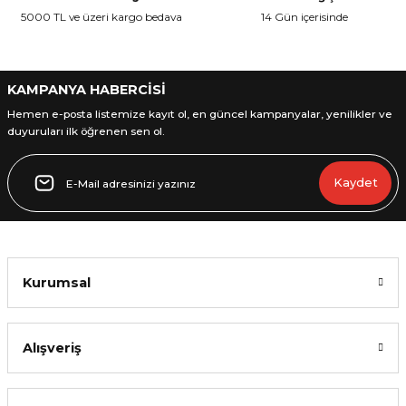
Ürün fiyatı diğer sitelerden daha pahalı.
5000 TL ve üzeri kargo bedava
14 Gün içerisinde
Bu ürüne benzer farklı alternatifler olmalı.
KAMPANYA HABERCİSİ
Hemen e-posta listemize kayıt ol, en güncel kampanyalar, yenilikler ve
duyuruları ilk öğrenen sen ol.
Gönder
Kaydet
Kurumsal
Alışveriş