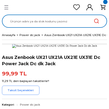
Geri Dön
Geri Dön
Geri Dön
Geri Dön
Geri Dön
cd Ekran Panel
Batarya
lavye
cd Data Kablo
Adaptör
Anasayfa
Power dc jack
Asus Zenbook UX21 UX21A UX21E UX31E Dc P
Asus Zenbook UX21 UX21A UX21E UX31E Dc
Power Jack Dc dk Jack
99,99 TL
11,29 TL den başlayan taksitlerle!!
Taksit Seçenekleri
Kategori
Power dc jack