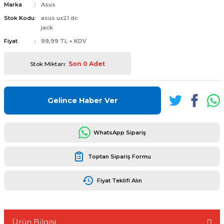
Marka
Asus
Stok Kodu
asus ux21 dc
jack
Fiyat
99,99 TL + KDV
L
ENS
Stok Miktarı:
Son 0 Adet
Gelince Haber Ver
WhatsApp Sipariş
L
Toptan Sipariş Formu
Fiyat Teklifi Alın
L
Ürün Bilgisi