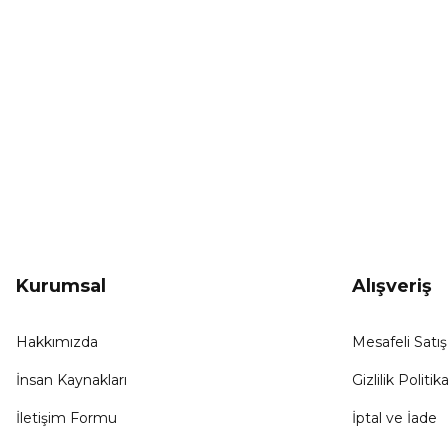
Bu ürüne benzer farklı alternatifler olmalı.
KAMPANYA HABERCİSİ
Hemen e-posta listemize kayıt ol, en güncel
kampanyalar, yenilikler ve duyuruları ilk öğrenen sen ol.
Kurumsal
Alışveriş
Hakkımızda
Mesafeli Satı
İnsan Kaynakları
Gizlilik Politika
İletişim Formu
İptal ve İade