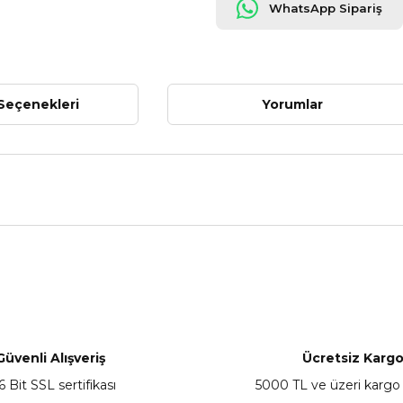
WhatsApp Sipariş
Seçenekleri
Yorumlar
nularda yetersiz gördüğünüz noktaları öneri formunu kullanarak tarafımız
Bu ürüne ilk yorumu siz yapın!
Yorum Yaz
Güvenli Alışveriş
Ücretsiz Karg
6 Bit SSL sertifikası
5000 TL ve üzeri kargo