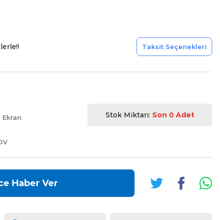
erle!!
Taksit Seçenekleri
L
Stok Miktarı:
Son 0 Adet
a Ekran
KDV
ce Haber Ver