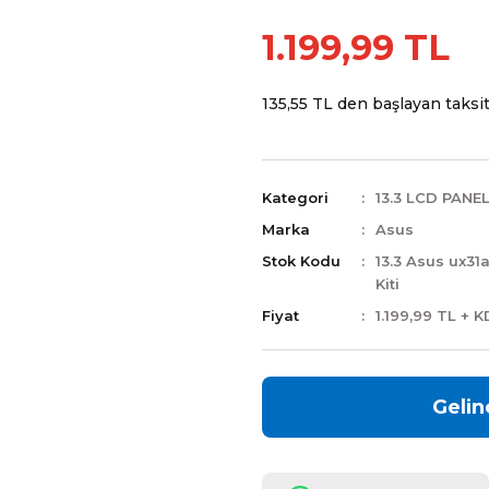
1.199,99 TL
135,55 TL den başlayan taksitl
Kategori
13.3 LCD PANE
Marka
Asus
Stok Kodu
13.3 Asus ux31
Kiti
Fiyat
1.199,99 TL + 
Gelin