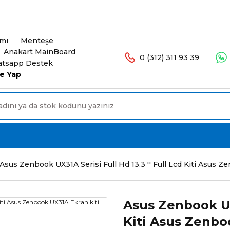
şlerinizde Ücretsiz Kargo. 16.00'a Kadar Olan Sip
ımı
Menteşe
Anakart MainBoard
0 (312) 311 93 39
tsapp Destek
e Yap
Asus Zenbook UX31A Serisi Full Hd 13.3 '' Full Lcd Kiti Asus Z
Asus Zenbook UX3
Kiti Asus Zenbo