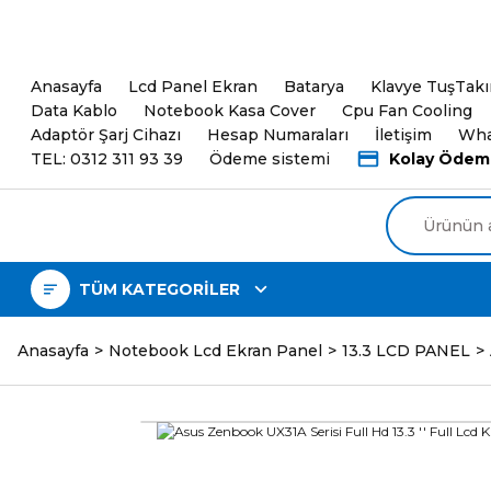
5000TL ve üzeri Alışveri
Anasayfa
Lcd Panel Ekran
Batarya
Klavye TuşTak
Data Kablo
Notebook Kasa Cover
Cpu Fan Cooling
Adaptör Şarj Cihazı
Hesap Numaraları
İletişim
Wha
TEL: 0312 311 93 39
Ödeme sistemi
Kolay Ödem
TÜM KATEGORİLER
Anasayfa
Notebook Lcd Ekran Panel
13.3 LCD PANEL