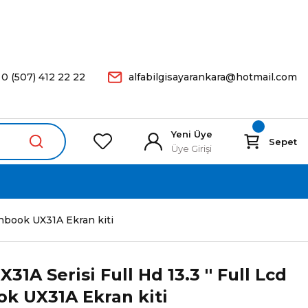
arişleriniz Aynı Gün Kargoda.
0 (507) 412 22 22
alfabilgisayarankara@hotmail.com
Yeni Üye
Sepet
Üye Girişi
enbook UX31A Ekran kiti
1A Serisi Full Hd 13.3 '' Full Lcd
ok UX31A Ekran kiti