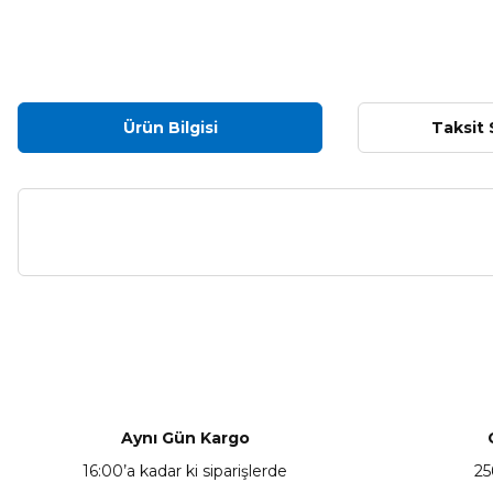
Ürün Bilgisi
Taksit 
Bu ürünün fiyat bilgisi, resim, ürün açıklamalarında ve diğer ko
Görüş ve önerileriniz için teşekkür ederiz.
Ürün resmi kalitesiz, bozuk veya görüntülenemiyor.
Ürün açıklamasında eksik bilgiler bulunuyor.
Aynı Gün Kargo
Ürün bilgilerinde hatalar bulunuyor.
16:00’a kadar ki siparişlerde
25
Ürün fiyatı diğer sitelerden daha pahalı.