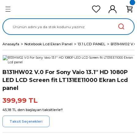
Geri Dön
Geri Dön
Geri Dön
Geri Dön
Geri Dön
cd Ekran Panel
Batarya
lavye
cd Data Kablo
Adaptör
Anasayfa
Notebook Lcd Ekran Panel
13.1 LCD PANEL
B131HW02 V.0 
B131HW02 V.0 For Sony Vaio 13.1'' HD 1080P
LED LCD Screen fit LT131EE11000 Ekran Lcd
panel
399,99 TL
45,18 TL den başlayan taksitlerle!!
Taksit Seçenekleri