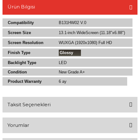
Ürün Bilgisi
Compatibility
B131HW02 V.0
Screen Size
13.1-inch WideScreen (11.18"x6.88")
L
Screen Resolution
WUXGA (1920x1080) Full HD
Finish Type
Glossy
Backlight Type
LED
Condition
New Grade A+
Product Warranty
6 ay
Taksit Seçenekleri
Yorumlar