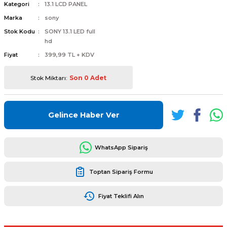
Kategori
13.1 LCD PANEL
Marka
sony
Stok Kodu
SONY 13.1 LED full
hd
Fiyat
399,99 TL + KDV
L
ENS
Stok Miktarı:
Son 0 Adet
Gelince Haber Ver
L
WhatsApp Sipariş
Toptan Sipariş Formu
Fiyat Teklifi Alın
L