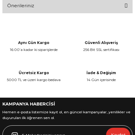
Önerileriniz
Bu ürüne ilk yorumu siz yapın!
Bu ürünün fiyat bilgisi, resim, ürün açıklamalarında ve diğer
konularda yetersiz gördüğünüz noktaları öneri formunu kullanarak
Yorum Yaz
tarafımıza iletebilirsiniz.
Görüş ve önerileriniz için teşekkür ederiz.
Aynı Gün Kargo
Güvenli Alışveriş
16:00’a kadar ki siparişlerde
256 Bit SSL sertifikası
Ürün resmi kalitesiz, bozuk veya görüntülenemiyor.
Ürün açıklamasında eksik bilgiler bulunuyor.
Ürün bilgilerinde hatalar bulunuyor.
Ücretsiz Kargo
İade & Değişim
Ürün fiyatı diğer sitelerden daha pahalı.
5000 TL ve üzeri kargo bedava
14 Gün içerisinde
Bu ürüne benzer farklı alternatifler olmalı.
KAMPANYA HABERCİSİ
Hemen e-posta listemize kayıt ol, en güncel kampanyalar, yenilikler ve
duyuruları ilk öğrenen sen ol.
Gönder
Kaydet