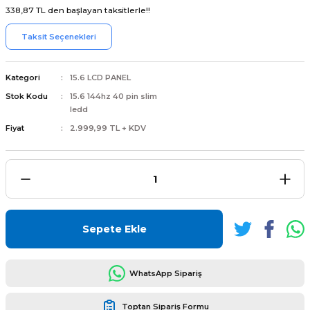
338,87 TL den başlayan taksitlerle!!
Taksit Seçenekleri
Kategori
15.6 LCD PANEL
L
ENS
Stok Kodu
15.6 144hz 40 pin slim
ledd
Fiyat
2.999,99 TL + KDV
L
Sepete Ekle
WhatsApp Sipariş
L
Toptan Sipariş Formu