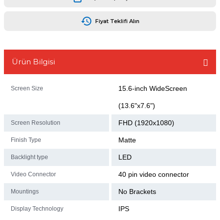
Fiyat Teklifi Alın
L
Ürün Bilgisi
15.6-inch WideScreen
Screen Size
(13.6"x7.6")
FHD (1920x1080)
Screen Resolution
Matte
Finish Type
LED
Backlight type
40 pin video connector
Video Connector
No Brackets
Mountings
IPS
Display Technology