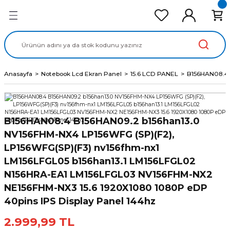
Geri Dön
Geri Dön
Geri Dön
Geri Dön
Geri Dön
cd Ekran Panel
Batarya
lavye
cd Data Kablo
Adaptör
Anasayfa
Notebook Lcd Ekran Panel
15.6 LCD PANEL
B156HAN08.4 
B156HAN08.4 B156HAN09.2 b156han13.0
NV156FHM-NX4 LP156WFG (SP)(F2),
LP156WFG(SP)(F3) nv156fhm-nx1
LM156LFGL05 b156han13.1 LM156LFGL02
N156HRA-EA1 LM156LFGL03 NV156FHM-NX2
NE156FHM-NX3 15.6 1920X1080 1080P eDP
40pins IPS Display Panel 144hz
2.999,99 TL