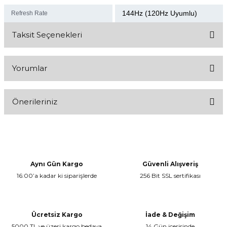
144Hz (120Hz Uyumlu)
Refresh Rate
Taksit Seçenekleri
Yorumlar
Önerileriniz
Bu ürüne ilk yorumu siz yapın!
Bu ürünün fiyat bilgisi, resim, ürün açıklamalarında ve diğer
konularda yetersiz gördüğünüz noktaları öneri formunu kullanarak
Yorum Yaz
tarafımıza iletebilirsiniz.
Görüş ve önerileriniz için teşekkür ederiz.
Aynı Gün Kargo
Güvenli Alışveriş
16:00’a kadar ki siparişlerde
256 Bit SSL sertifikası
Ürün resmi kalitesiz, bozuk veya görüntülenemiyor.
Ürün açıklamasında eksik bilgiler bulunuyor.
Ürün bilgilerinde hatalar bulunuyor.
Ücretsiz Kargo
İade & Değişim
Ürün fiyatı diğer sitelerden daha pahalı.
5000 TL ve üzeri kargo bedava
14 Gün içerisinde