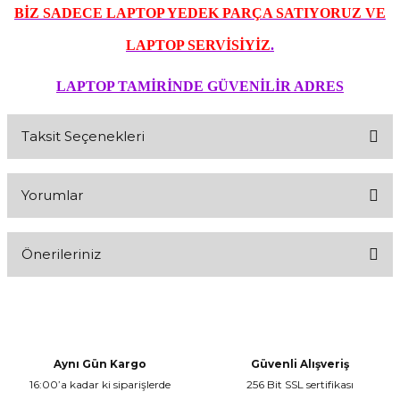
BİZ SADECE LAPTOP YEDEK PARÇA SATIYORUZ VE
LAPTOP SERVİSİYİZ
.
LAPTOP TAMİRİNDE GÜVENİLİR ADRES
Taksit Seçenekleri
Yorumlar
Önerileriniz
Bu ürünün fiyat bilgisi, resim, ürün açıklamalarında ve diğer
STOK
konularda yetersiz gördüğünüz noktaları öneri formunu kullanarak
tarafımıza iletebilirsiniz.
birde stoka girse hayırlısı ile
Görüş ve önerileriniz için teşekkür ederiz.
Süleyman kürşat Bektaş | 05/03/2014
Aynı Gün Kargo
Güvenli Alışveriş
16:00’a kadar ki siparişlerde
256 Bit SSL sertifikası
Ürün resmi kalitesiz, bozuk veya görüntülenemiyor.