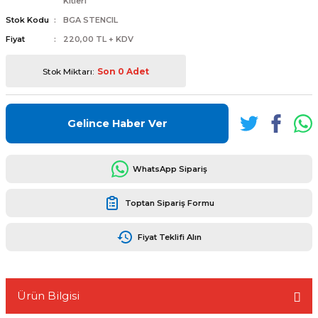
Kitleri
Stok Kodu
BGA STENCIL
Fiyat
220,00 TL + KDV
Stok Miktarı:
Son 0 Adet
L
ENS
Gelince Haber Ver
WhatsApp Sipariş
L
Toptan Sipariş Formu
Fiyat Teklifi Alın
Ürün Bilgisi
L