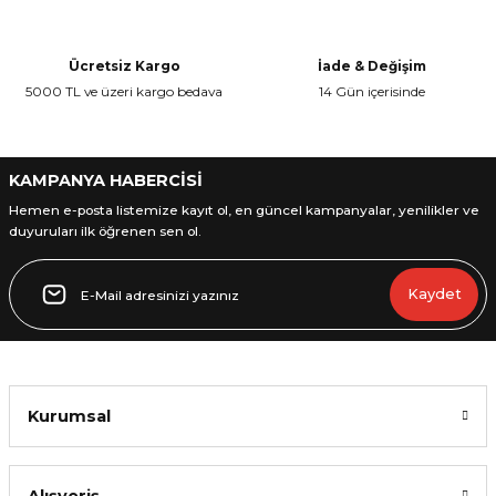
Yorum Yaz
Ürün açıklamasında eksik bilgiler bulunuyor.
Ürün bilgilerinde hatalar bulunuyor.
Ücretsiz Kargo
İade & Değişim
Ürün fiyatı diğer sitelerden daha pahalı.
5000 TL ve üzeri kargo bedava
14 Gün içerisinde
Bu ürüne benzer farklı alternatifler olmalı.
KAMPANYA HABERCİSİ
Hemen e-posta listemize kayıt ol, en güncel kampanyalar, yenilikler ve
duyuruları ilk öğrenen sen ol.
Gönder
Kaydet
Kurumsal