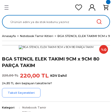
Geri Dön
Geri Dön
Geri Dön
Geri Dön
Geri Dön
cd Ekran Panel
Batarya
lavye
cd Data Kablo
Adaptör
Anasayfa
Notebook Tamir Kitleri
BGA STENCIL ELEK TAKIMI 9CM x 
0
%
BGA STENCIL ELEK TAKIMI 9CM x 9CM 80
PARÇA TAKIM
220,00 TL
220,00 TL
KDV Dahil
24,85 TL den başlayan taksitlerle!!
Taksit Seçenekleri
Kategori
Notebook Tamir