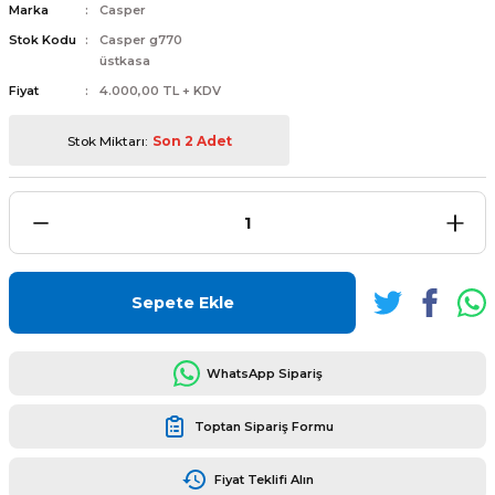
Marka
Casper
Stok Kodu
Casper g770
üstkasa
Fiyat
4.000,00 TL + KDV
L
ENS
Stok Miktarı:
Son 2 Adet
L
Sepete Ekle
WhatsApp Sipariş
Toptan Sipariş Formu
L
Fiyat Teklifi Alın