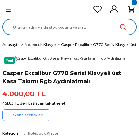
Geri Dön
Geri Dön
Geri Dön
Geri Dön
Geri Dön
cd Ekran Panel
Batarya
lavye
cd Data Kablo
Adaptör
Anasayfa
Notebook Klavye
Casper Excalibur G770 Serisi Klavyeli üst
Yeni
Casper Excalibur G770 Serisi Klavyeli üst
Kasa Takımı Rgb Aydınlatmalı
4.000,00 TL
451,83 TL den başlayan taksitlerle!!
Taksit Seçenekleri
Kategori
Notebook Klavye