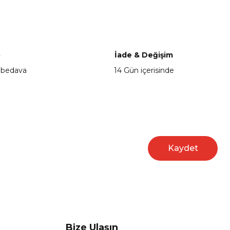
a iletebilirsiniz.
o
İade & Değişim
 bedava
14 Gün içerisinde
Kaydet
Bize Ulaşın