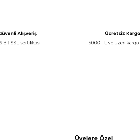
nularda yetersiz gördüğünüz noktaları öneri formunu kullanarak tarafımız
Bu ürüne ilk yorumu siz yapın!
Yorum Yaz
Güvenli Alışveriş
Ücretsiz Karg
6 Bit SSL sertifikası
5000 TL ve üzeri kargo
Gönder
Üyelere Özel