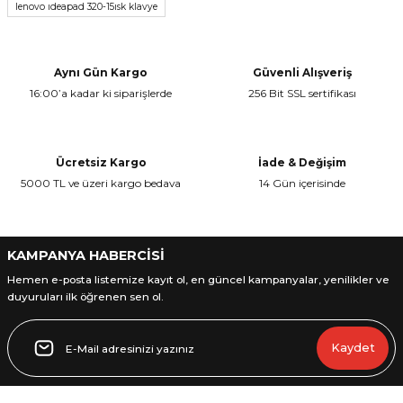
lenovo ıdeapad 320-15ısk klavye
Ürün resmi kalitesiz, bozuk veya görüntülenemiyor.
Yorum Yaz
Ürün açıklamasında eksik bilgiler bulunuyor.
Ürün bilgilerinde hatalar bulunuyor.
Aynı Gün Kargo
Güvenli Alışveriş
Ürün fiyatı diğer sitelerden daha pahalı.
16:00’a kadar ki siparişlerde
256 Bit SSL sertifikası
Bu ürüne benzer farklı alternatifler olmalı.
Ücretsiz Kargo
İade & Değişim
5000 TL ve üzeri kargo bedava
14 Gün içerisinde
Gönder
KAMPANYA HABERCİSİ
Hemen e-posta listemize kayıt ol, en güncel kampanyalar, yenilikler ve
duyuruları ilk öğrenen sen ol.
Kaydet