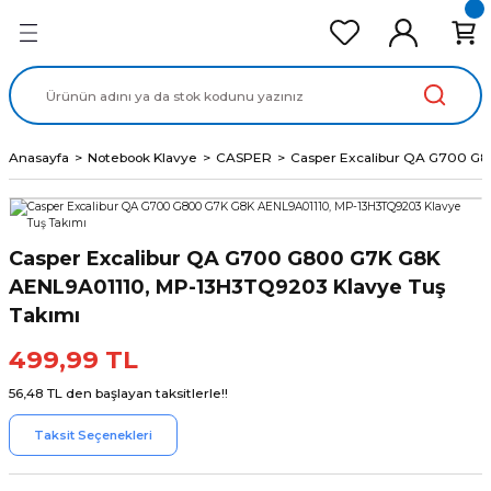
Geri Dön
Geri Dön
Geri Dön
Geri Dön
Geri Dön
cd Ekran Panel
Batarya
lavye
cd Data Kablo
Adaptör
Anasayfa
Notebook Klavye
CASPER
Casper Excalibur QA G700 G8
Casper Excalibur QA G700 G800 G7K G8K
AENL9A01110, MP-13H3TQ9203 Klavye Tuş
Takımı
499,99 TL
56,48 TL den başlayan taksitlerle!!
Taksit Seçenekleri