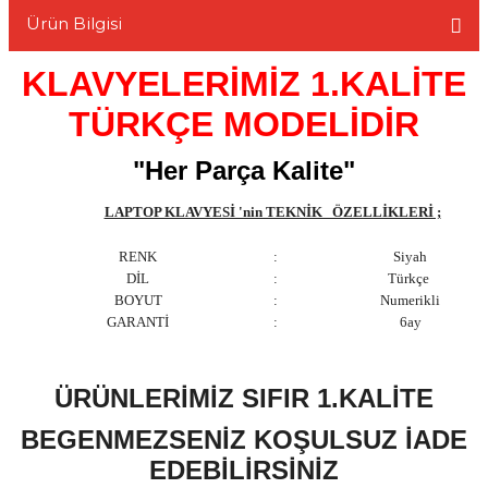
Ürün Bilgisi
KLAVYELERİMİZ 1.KALİTE
TÜRKÇE MODELİDİR
L
"Her Parça Kalite"
LAPTOP KLAVYESİ 'nin TEKNİK ÖZELLİKLERİ ;
RENK
:
Siyah
DİL
:
Türkçe
BOYUT
:
Numerikli
GARANTİ
:
6ay
ÜRÜNLERİMİZ SIFIR 1.KALİTE
BEGENMEZSENİZ KOŞULSUZ İADE
EDEBİLİRSİNİZ