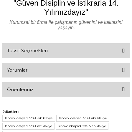
"Güven Disiplin ve İstikrarla 14.
Yılımızdayız"
Kurumsal bir firma ile çalışmanın güvenini ve kalitesini
yaşayın.
Taksit Seçenekleri
Yorumlar
Önerileriniz
Bu ürünün fiyat bilgisi, resim, ürün açıklamalarında ve diğer
Işıklı klavye mi ?
konularda yetersiz gördüğünüz noktaları öneri formunu kullanarak
Etiketler :
tarafımıza iletebilirsiniz.
Işıklı klavye mi ?
lenovo ideapad 320-15ikb klavye
lenovo ıdeapad 320-15abr klavye
Görüş ve önerileriniz için teşekkür ederiz.
Durukan Baltacı | 20/11/2020
lenovo ıdeapad 320-15ast klavye
lenovo ıdeapad 320-15ıap klavye