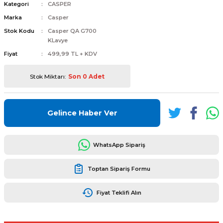
Kategori
CASPER
Marka
Casper
Stok Kodu
Casper QA G700
KLavye
Fiyat
499,99 TL + KDV
L
ENS
Stok Miktarı:
Son 0 Adet
Gelince Haber Ver
L
WhatsApp Sipariş
Toptan Sipariş Formu
Fiyat Teklifi Alın
L