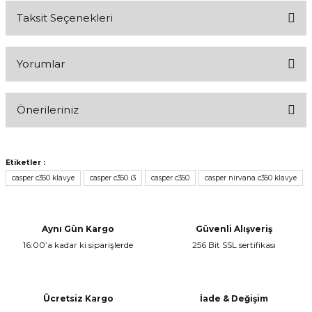
Taksit Seçenekleri
Yorumlar
Önerileriniz
Bu ürüne ilk yorumu siz yapın!
Bu ürünün fiyat bilgisi, resim, ürün açıklamalarında ve diğer
konularda yetersiz gördüğünüz noktaları öneri formunu kullanarak
Yorum Yaz
Etiketler :
tarafımıza iletebilirsiniz.
casper c350 klavye
casper c350 i3
casper c350
casper nirvana c350 klavye
Görüş ve önerileriniz için teşekkür ederiz.
Ürün resmi kalitesiz, bozuk veya görüntülenemiyor.
Aynı Gün Kargo
Güvenli Alışveriş
Ürün açıklamasında eksik bilgiler bulunuyor.
16:00’a kadar ki siparişlerde
256 Bit SSL sertifikası
Ürün bilgilerinde hatalar bulunuyor.
Ürün fiyatı diğer sitelerden daha pahalı.
Bu ürüne benzer farklı alternatifler olmalı.
Ücretsiz Kargo
İade & Değişim