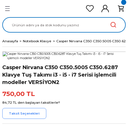
Geri Dön
Geri Dön
Geri Dön
Geri Dön
Geri Dön
cd Ekran Panel
Batarya
lavye
cd Data Kablo
Adaptör
Anasayfa
Notebook Klavye
Casper Nirvana C350 C350.5005 C350.6287 K
Casper Nirvana C350 C350.5005 C350.6287
Klavye Tuş Takımı i3 - i5 - i7 Serisi işlemcili
modeller VERSİYON2
750,00 TL
84,72 TL den başlayan taksitlerle!!
Taksit Seçenekleri