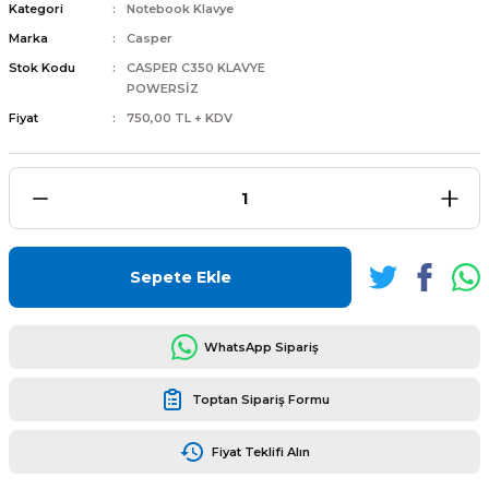
Kategori
Notebook Klavye
Marka
Casper
Stok Kodu
CASPER C350 KLAVYE
POWERSİZ
Fiyat
750,00 TL + KDV
L
ENS
Sepete Ekle
L
WhatsApp Sipariş
Toptan Sipariş Formu
Fiyat Teklifi Alın
L