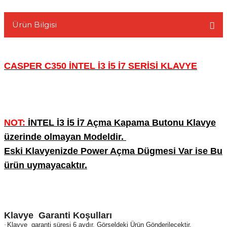
Ürün Bilgisi
L
CASPER C350 İNTEL İ3 İ5 İ7 SERİSİ KLAVYE
NOT:
İNTEL İ3 İ5 İ7 Açma Kapama Butonu Klavye
üzerinde olmayan Modeldir.
Eski Klavyenizde Power Açma Dügmesi Var ise Bu
ürün uymayacaktır.
Klavye Garanti Koşulları
·
Klavye garanti süresi 6 aydır. Görseldeki Ürün Gönderilecektir.