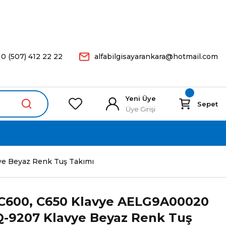
arişleriniz Aynı Gün Kargoda.
0 (507) 412 22 22
alfabilgisayarankara@hotmail.com
Yeni Üye
Sepet
Üye Girişi
e Beyaz Renk Tuş Takımı
 C600, C650 Klavye AELG9A00020
-9207 Klavye Beyaz Renk Tuş