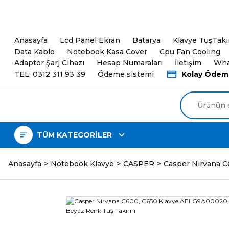
5000TL ve üzeri Alışveri
Anasayfa
Lcd Panel Ekran
Batarya
Klavye TuşTak
Data Kablo
Notebook Kasa Cover
Cpu Fan Cooling
Adaptör Şarj Cihazı
Hesap Numaraları
İletişim
Wha
TEL: 0312 311 93 39
Ödeme sistemi
Kolay Ödem
TÜM KATEGORİLER
Anasayfa
Notebook Klavye
CASPER
Casper Nirvana 