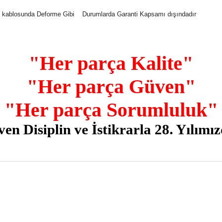
ı kablosunda Deforme Gibi
Durumlarda Garanti Kapsamı dışındadır
"Her parça Kalite"
"Her parça Güven"
"Her parça Sorumluluk"
en Disiplin ve İstikrarla 28. Yılımı
nularda yetersiz gördüğünüz noktaları öneri formunu kullanarak tarafımız
Bu ürüne ilk yorumu siz yapın!