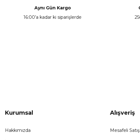
Ürün açıklamasında eksik bilgiler bulunuyor.
Aynı Gün Kargo
Ürün bilgilerinde hatalar bulunuyor.
16:00’a kadar ki siparişlerde
25
Ürün fiyatı diğer sitelerden daha pahalı.
Bu ürüne benzer farklı alternatifler olmalı.
KAMPANYA HABERCİSİ
Hemen e-posta listemize kayıt ol, en güncel
kampanyalar, yenilikler ve duyuruları ilk öğrenen sen ol.
Kurumsal
Alışveriş
Hakkımızda
Mesafeli Satı