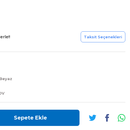
erle!!
Taksit Seçenekleri
 Beyaz
DV
Sepete Ekle