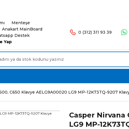
şlerinizde Ücretsiz Kargo. 16.00'a Kadar Olan Sip
ımı
Menteşe
Anakart MainBoard
0 (312) 311 93 39
tsapp Destek
e Yap
C600, C650 Klavye AELG9A00020 LG9 MP-12K73TQ-9207 Klavy
Casper Nirvana
LG9 MP-12K73TQ