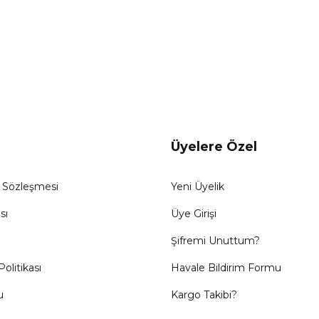
Gönder
Üyelere Özel
ş Sözleşmesi
Yeni Üyelik
sı
Üye Girişi
Şifremi Unuttum?
Politikası
Havale Bildirim Formu
u
Kargo Takibi?