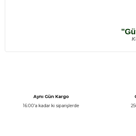
"Güv
K
Bu ürünün fiyat bilgisi, resim, ürün açıklamalarında ve diğer ko
Görüş ve önerileriniz için teşekkür ederiz.
Ürün resmi kalitesiz, bozuk veya görüntülenemiyor.
Ürün açıklamasında eksik bilgiler bulunuyor.
Aynı Gün Kargo
Ürün bilgilerinde hatalar bulunuyor.
16:00’a kadar ki siparişlerde
25
Ürün fiyatı diğer sitelerden daha pahalı.
Bu ürüne benzer farklı alternatifler olmalı.