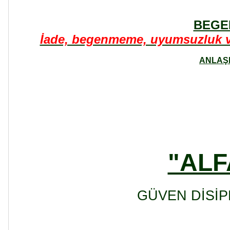
BEGE
İade, begenmeme, uyumsuzluk ve 
ANLAŞM
"ALF
GÜVEN DİSİP