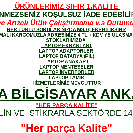
ÜRÜNLERİMİZ SIFIR 1.KALİTE
NMEZSENİZ KOŞULSUZ İADE EDEBİLİR
Arızalı Ürün Çalıştırmama v.s Durumund
HER TÜRLÜ SORULARINIZDA MSJ ÇEKEBİLİRSİNİZ
ALI KARGOMUZLA ADRESİNİZE 4 TL + KDV YE ULAŞM
STOKLARIMIZDA
LAPTOP EKRANLARI
LAPTOP ADAPTORLERİ
LAPTOP BATARYA (PİL)
LAPTOP ANAKART
LAPTOP MENTEŞELER
LAPTOP İNVERTORLER
LAPTOP TAMİR
HİZMETLERİMİZ MEVCUTTUR
A BİLGİSAYAR AN
"HER PARÇA KALİTE"
LİN VE İSTİKRARLA SEKTÖRDE 14.
"Her parça Kalite"