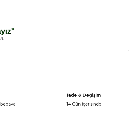
ayız"
n.
a iletebilirsiniz.
o
İade & Değişim
 bedava
14 Gün içerisinde