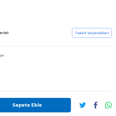
rle!!
Taksit Seçenekleri
şe
Sepete Ekle