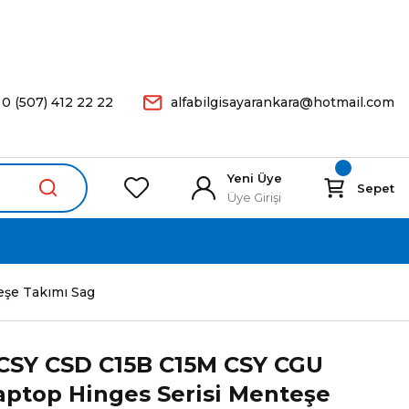
arişleriniz Aynı Gün Kargoda.
0 (507) 412 22 22
alfabilgisayarankara@hotmail.com
Yeni Üye
Sepet
Üye Girişi
şe Takımı Sag
 CSY CSD C15B C15M CSY CGU
ptop Hinges Serisi Menteşe