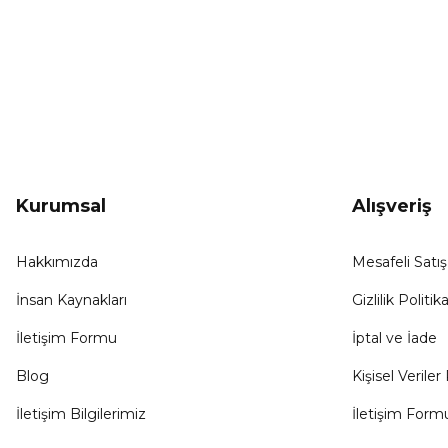
KAMPANYA HABERCİSİ
Hemen e-posta listemize kayıt ol, en güncel
kampanyalar, yenilikler ve duyuruları ilk öğrenen sen ol.
Kurumsal
Alışveriş
Hakkımızda
Mesafeli Satı
İnsan Kaynakları
Gizlilik Politika
İletişim Formu
İptal ve İade
Blog
Kişisel Veriler 
İletişim Bilgilerimiz
İletişim Form