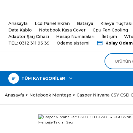
5000TL ve üzeri Alışveri
Anasayfa
Lcd Panel Ekran
Batarya
Klavye TuşTak
Data Kablo
Notebook Kasa Cover
Cpu Fan Cooling
Adaptör Şarj Cihazı
Hesap Numaraları
İletişim
Wha
TEL: 0312 311 93 39
Ödeme sistemi
Kolay Ödem
TÜM KATEGORİLER
Anasayfa
Notebook Menteşe
Casper Nirvana CSY CSD 