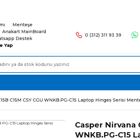
şlerinizde Ücretsiz Kargo. 16.00'a Kadar Olan Sip
ımı
Menteşe
Anakart MainBoard
0 (312) 311 93 39
tsapp Destek
e Yap
C15B C15M CSY CGU WNKB.PG-C15 Laptop Hinges Serisi Mente
Casper Nirvana
WNKB.PG-C15 La