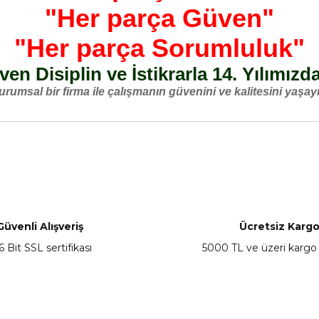
"Her parça Güven"
"Her parça Sorumluluk"
en Disiplin ve İstikrarla 14. Yılımızd
urumsal bir firma ile çalışmanın güvenini ve kalitesini yaşayı
nularda yetersiz gördüğünüz noktaları öneri formunu kullanarak tarafımız
Bu ürüne ilk yorumu siz yapın!
Yorum Yaz
Güvenli Alışveriş
Ücretsiz Karg
6 Bit SSL sertifikası
5000 TL ve üzeri kargo