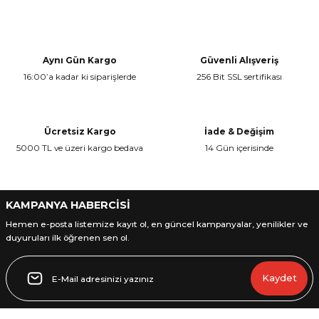
Bu ürünün fiyat bilgisi, resim, ürün açıklamalarında ve diğer
konularda yetersiz gördüğünüz noktaları öneri formunu kullanarak
Yorum Yaz
tarafımıza iletebilirsiniz.
Görüş ve önerileriniz için teşekkür ederiz.
Aynı Gün Kargo
Güvenli Alışveriş
16:00’a kadar ki siparişlerde
256 Bit SSL sertifikası
Ürün resmi kalitesiz, bozuk veya görüntülenemiyor.
Ürün açıklamasında eksik bilgiler bulunuyor.
Ürün bilgilerinde hatalar bulunuyor.
Ücretsiz Kargo
İade & Değişim
Ürün fiyatı diğer sitelerden daha pahalı.
5000 TL ve üzeri kargo bedava
14 Gün içerisinde
Bu ürüne benzer farklı alternatifler olmalı.
KAMPANYA HABERCİSİ
Hemen e-posta listemize kayıt ol, en güncel kampanyalar, yenilikler ve
duyuruları ilk öğrenen sen ol.
Gönder
Kaydet