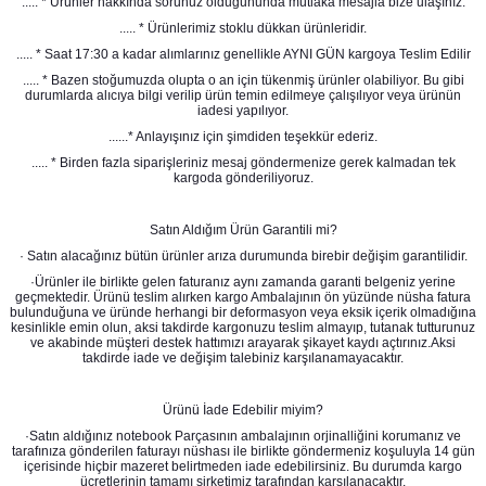
..... * Ürünler hakkında sorunuz olduğununda mutlaka mesajla bize ulaşınız.
..... * Ürünlerimiz stoklu dükkan ürünleridir.
..... * Saat 17:30 a kadar alımlarınız genellikle AYNI GÜN kargoya Teslim Edilir
..... * Bazen stoğumuzda olupta o an için tükenmiş ürünler olabiliyor. Bu gibi
durumlarda alıcıya bilgi verilip ürün temin edilmeye çalışılıyor veya ürünün
iadesi yapılıyor.
......* Anlayışınız için şimdiden teşekkür ederiz.
..... * Birden fazla siparişleriniz mesaj göndermenize gerek kalmadan tek
kargoda gönderiliyoruz.
Satın Aldığım Ürün Garantili mi?
· Satın alacağınız bütün ürünler arıza durumunda birebir değişim garantilidir.
·Ürünler ile birlikte gelen faturanız aynı zamanda garanti belgeniz yerine
geçmektedir. Ürünü teslim alırken kargo Ambalajının ön yüzünde nüsha fatura
bulunduğuna ve üründe herhangi bir deformasyon veya eksik içerik olmadığına
kesinlikle emin olun, aksi takdirde kargonuzu teslim almayıp, tutanak tutturunuz
ve akabinde müşteri destek hattımızı arayarak şikayet kaydı açtırınız.Aksi
takdirde iade ve değişim talebiniz karşılanamayacaktır.
Ürünü İade Edebilir miyim?
·Satın aldığınız notebook Parçasının ambalajının orjinalliğini korumanız ve
tarafınıza gönderilen faturayı nüshası ile birlikte göndermeniz koşuluyla 14 gün
içerisinde hiçbir mazeret belirtmeden iade edebilirsiniz. Bu durumda kargo
ücretlerinin tamamı şirketimiz tarafından karşılanacaktır.