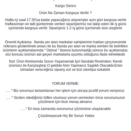
Kargo Süreci
Ürün Ne Zaman Kargoya Verilir ?
·Hafta içi saat 17:30'ya kadar yapacağınız alışverişler aynı gün kargoya verilir.
Haftasonları ve tatil günlerinde verilen siparişleriniz ise takip eden ilk iş günü
içerisinde kargoya verilir. Siparişiniz 1-2 iş günü içerisinde size ulaştırılır.
Önemli Açıklama : İlanda yer alan markalar sahiplerinin hakları çerçevesinde
referans gösterilmek amacı ile bu İlanda yer alan ve marka isimleri ile belirtilen
ürünlerin açıklamalarında " Orjinal " ibaresi bulunmadığı sürece bu açıklamalar,
söz konusu ürünün adı geçen markalarla uyumlu olduğunu ifade etmektedir.
Not: Ürün Alımlarında Sorun Yaşamamak İçin İlandaki Resimden; Kendi
ürününz ile Karşılaştırıp O şekilde Alım Yapmanız Saglıklı Olacaktır.Emin
olmadan vereceğiniz sipariş sizi ve bizi sıkıntıya sokabilir.
YORUM VERME:
..... * Biz sorunsuz tamamlanan her işlem için alıcıya pozitif yorum veriyoruz.
..... * Sizden istediğimiz lütfen olumsuz yorum vermeden önce sorununuzun
çözülmesi için bize mesaj atmanız.
......* En kısa zamanda sorununuz çözümüne ulaşılacaktır
. Çözülmeyecek Hiç Bir Sorun Yoktur.