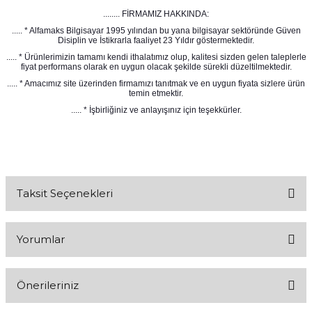
........ FİRMAMIZ HAKKINDA:
..... * Alfamaks Bilgisayar 1995 yılından bu yana bilgisayar sektöründe Güven
Disiplin ve İstikrarla faaliyet 23 Yıldır göstermektedir.
..... * Ürünlerimizin tamamı kendi ithalatımız olup, kalitesi sizden gelen taleplerle
fiyat performans olarak en uygun olacak şekilde sürekli düzeltilmektedir.
..... * Amacımız site üzerinden firmamızı tanıtmak ve en uygun fiyata sizlere ürün
temin etmektir.
..... * İşbirliğiniz ve anlayışınız için teşekkürler.
Taksit Seçenekleri
Yorumlar
Önerileriniz
Bu ürüne ilk yorumu siz yapın!