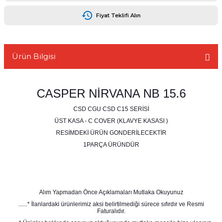
Fiyat Teklifi Alın
Ürün Bilgisi
L
CASPER NİRVANA NB 15.6
CSD CGU CSD C15 SERİSİ
ÜST KASA - C COVER (KLAVYE KASASI )
RESİMDEKİ ÜRÜN GONDERİLECEKTİR
1PARÇA ÜRÜNDÜR
Alım Yapmadan Önce Açıklamaları Mutlaka Okuyunuz
......* İlanlardaki ürünlerimiz aksi belirtilmediği sürece sıfırdır ve Resmi
Faturalıdır.