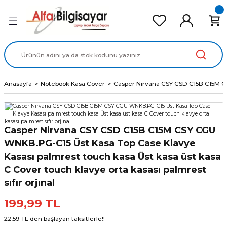
Geri Dön
Geri Dön
Geri Dön
Geri Dön
Geri Dön
cd Ekran Panel
Batarya
lavye
cd Data Kablo
Adaptör
Anasayfa
Notebook Kasa Cover
Casper Nirvana CSY CSD C15B C15M CSY
Casper Nirvana CSY CSD C15B C15M CSY CGU
WNKB.PG-C15 Üst Kasa Top Case Klavye
Kasası palmrest touch kasa Üst kasa üst kasa
C Cover touch klavye orta kasası palmrest
sıfır orjınal
199,99 TL
22,59 TL den başlayan taksitlerle!!