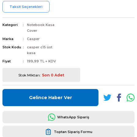
Taksit Seçenekleri
Kategori
Notebook Kasa
Cover
L
ENS
Marka
Casper
Stok Kodu
casper c15 üst
kasa
Fiyat
199,99 TL + KDV
Stok Miktarı:
Son 0 Adet
L
Gelince Haber Ver
WhatsApp Sipariş
L
Toptan Sipariş Formu