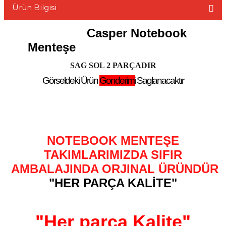
Ürün Bilgisi
Casper Notebook
Menteşe
L
SAG SOL 2 PARÇADIR
Görseldeki Ürün
Gonderimi
Saglanacaktır
NOTEBOOK MENTEŞE
TAKIMLARIMIZDA SIFIR
AMBALAJINDA ORJINAL ÜRÜNDÜR
"HER PARÇA KALİTE"
"Her parça Kalite"