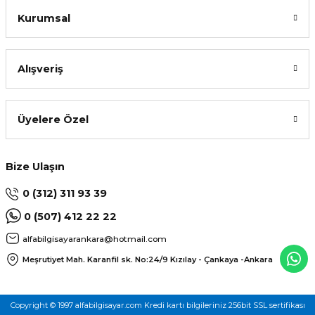
Kurumsal
Alışveriş
Üyelere Özel
Bize Ulaşın
0 (312) 311 93 39
0 (507) 412 22 22
alfabilgisayarankara@hotmail.com
Meşrutiyet Mah. Karanfil sk. No:24/9
Kızılay - Çankaya -Ankara
Copyright © 1997 alfabilgisayar.com Kredi kartı bilgileriniz 256bit SSL sertifikası