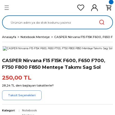
Geri Dön
Geri Dön
Geri Dön
Geri Dön
Geri Dön
cd Ekran Panel
Batarya
lavye
cd Data Kablo
Adaptör
Anasayfa
Notebook Menteşe
CASPER Nirvana F15 F15K F600, F650 F
CASPER Nirvana F15 F15K F600, F650 F700,
F750 F800 F850 Menteşe Takımı Sag Sol
250,00 TL
28,24 TL den başlayan taksitlerle!!
Taksit Seçenekleri
Kategori
Notebook