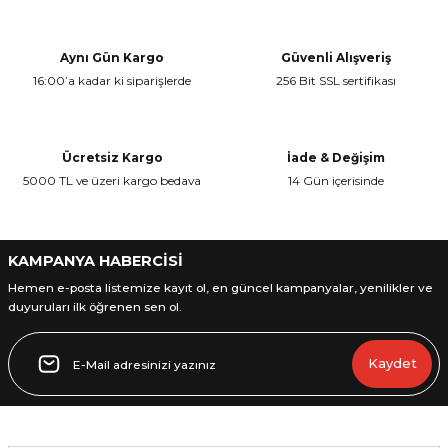
konularda yetersiz gördüğünüz noktaları öneri formunu kullanarak
Yorum Yaz
tarafımıza iletebilirsiniz.
Görüş ve önerileriniz için teşekkür ederiz.
Aynı Gün Kargo
Güvenli Alışveriş
16:00’a kadar ki siparişlerde
256 Bit SSL sertifikası
Ürün resmi kalitesiz, bozuk veya görüntülenemiyor.
Ürün açıklamasında eksik bilgiler bulunuyor.
Ürün bilgilerinde hatalar bulunuyor.
Ücretsiz Kargo
İade & Değişim
Ürün fiyatı diğer sitelerden daha pahalı.
5000 TL ve üzeri kargo bedava
14 Gün içerisinde
Bu ürüne benzer farklı alternatifler olmalı.
KAMPANYA HABERCİSİ
Hemen e-posta listemize kayıt ol, en güncel kampanyalar, yenilikler ve
duyuruları ilk öğrenen sen ol.
Gönder
Kaydet