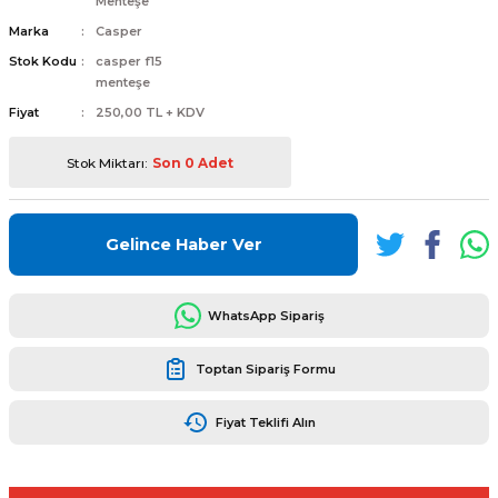
Menteşe
Marka
Casper
Stok Kodu
casper f15
menteşe
Fiyat
250,00 TL + KDV
L
ENS
Stok Miktarı:
Son 0 Adet
Gelince Haber Ver
L
WhatsApp Sipariş
Toptan Sipariş Formu
Fiyat Teklifi Alın
L