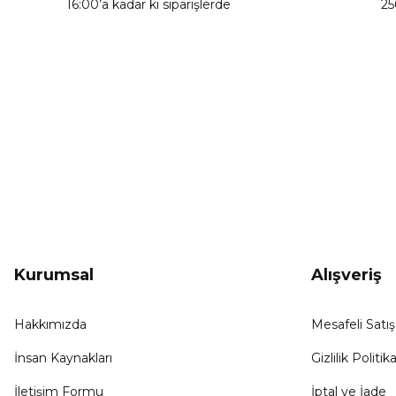
16:00’a kadar ki siparişlerde
25
Bu ürüne benzer farklı alternatifler olmalı.
KAMPANYA HABERCİSİ
Hemen e-posta listemize kayıt ol, en güncel
kampanyalar, yenilikler ve duyuruları ilk öğrenen sen ol.
Kurumsal
Alışveriş
Hakkımızda
Mesafeli Satı
İnsan Kaynakları
Gizlilik Politika
İletişim Formu
İptal ve İade