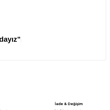
"
zdayız"
a iletebilirsiniz.
o
İade & Değişim