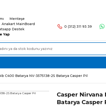
şlerinizde Ücretsiz Kargo. 16.00'a Kadar Olan Sip
ımı
Menteşe
Anakart MainBoard
0 (312) 311 93 39
tsapp Destek
e Yap
Nb C400 Batarya NV-3575138-2S Batarya Casper Pil
Casper Nirvana 
Batarya Casper 