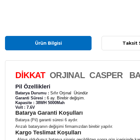
Ürün Bilgisi
Taksit 
DİKKAT
ORJINAL
CASPER
BA
Pil Özellikleri
Batarya Durumu :
Sıfır Orjınal
Üründür
Garanti Süresi :
6 ay. Birebir değişim.
Kapasite : 38WH 5000Mah
Volt : 7.6V
Batarya Garanti Koşulları
Batarya (Pil) garanti süresi 6 aydır.
Arızalı bataryanın değişimi firmamızdan birebir yapılır.
Kargo Teslimat Koşulları
Almış olduğunuz batarya sipariş geçildikten sonra gün içerisinde karg