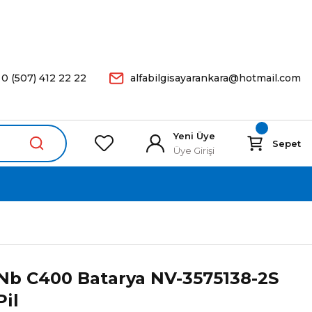
arişleriniz Aynı Gün Kargoda.
0 (507) 412 22 22
alfabilgisayarankara@hotmail.com
Yeni Üye
Sepet
Üye Girişi
Nb C400 Batarya NV-3575138-2S
Pil