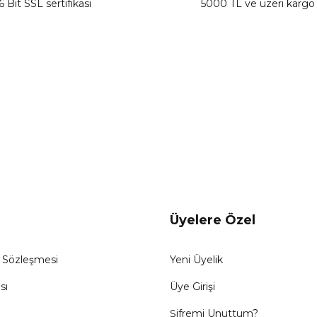
6 Bit SSL sertifikası
5000 TL ve üzeri kargo
Gönder
Üyelere Özel
ş Sözleşmesi
Yeni Üyelik
sı
Üye Girişi
Şifremi Unuttum?