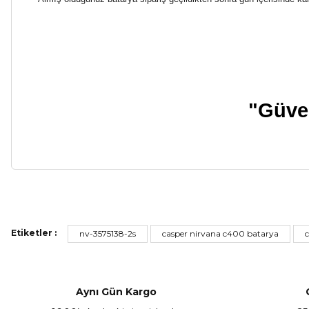
"Güven
Bu ürünün fiyat bilgisi, resim, ürün açıklamalarında ve diğer ko
Görüş ve önerileriniz için teşekkür ederiz.
Etiketler :
nv-3575138-2s
casper nirvana c400 batarya
Ürün resmi kalitesiz, bozuk veya görüntülenemiyor.
Ürün açıklamasında eksik bilgiler bulunuyor.
Ürün bilgilerinde hatalar bulunuyor.
Aynı Gün Kargo
Ürün fiyatı diğer sitelerden daha pahalı.