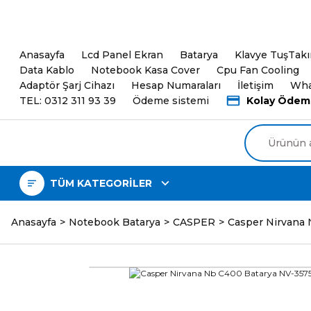
5000TL ve üzeri Alışveri
Anasayfa
Lcd Panel Ekran
Batarya
Klavye TuşTak
Data Kablo
Notebook Kasa Cover
Cpu Fan Cooling
Adaptör Şarj Cihazı
Hesap Numaraları
İletişim
Wha
TEL: 0312 311 93 39
Ödeme sistemi
Kolay Ödem
TÜM KATEGORİLER
Anasayfa
Notebook Batarya
CASPER
Casper Nirvana 