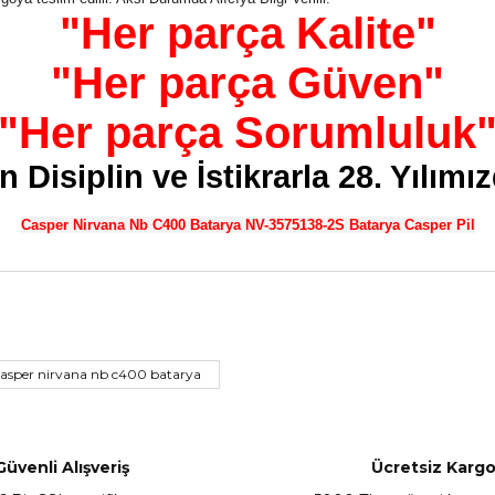
"Her parça Kalite"
"Her parça Güven"
"Her parça Sorumluluk
 Disiplin ve İstikrarla 28. Yılımı
Casper Nirvana Nb C400 Batarya NV-3575138-2S Batarya Casper Pil
nularda yetersiz gördüğünüz noktaları öneri formunu kullanarak tarafımız
Bu ürüne ilk yorumu siz yapın!
casper nirvana nb c400 batarya
Yorum Yaz
Güvenli Alışveriş
Ücretsiz Karg