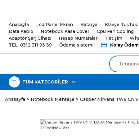
5000TL ve üzeri Alışveri
Anasayfa
Lcd Panel Ekran
Batarya
Klavye TuşTak
Data Kablo
Notebook Kasa Cover
Cpu Fan Cooling
Adaptör Şarj Cihazı
Hesap Numaraları
İletişim
Wha
TEL: 0312 311 93 39
Ödeme sistemi
Kolay Ödem
TÜM KATEGORİLER
Anasayfa
Notebook Menteşe
Casper Nirvana TW9 CN.