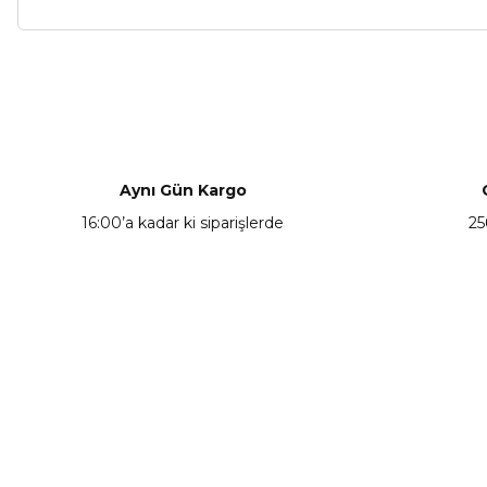
Bu ürünün fiyat bilgisi, resim, ürün açıklamalarında ve diğer ko
Görüş ve önerileriniz için teşekkür ederiz.
Ürün resmi kalitesiz, bozuk veya görüntülenemiyor.
Ürün açıklamasında eksik bilgiler bulunuyor.
Aynı Gün Kargo
Ürün bilgilerinde hatalar bulunuyor.
16:00’a kadar ki siparişlerde
25
Ürün fiyatı diğer sitelerden daha pahalı.
Bu ürüne benzer farklı alternatifler olmalı.
KAMPANYA HABERCİSİ
Hemen e-posta listemize kayıt ol, en güncel
kampanyalar, yenilikler ve duyuruları ilk öğrenen sen ol.