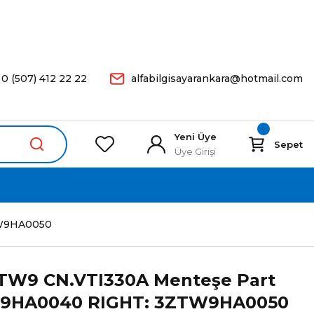
arişleriniz Aynı Gün Kargoda.
0 (507) 412 22 22
alfabilgisayarankara@hotmail.com
Yeni Üye
Sepet
Üye Girişi
TW9HA0050
 TW9 CN.VTI330A Menteşe Part
TW9HA0040 RIGHT: 3ZTW9HA0050