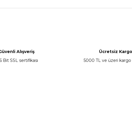
nularda yetersiz gördüğünüz noktaları öneri formunu kullanarak tarafımız
Bu ürüne ilk yorumu siz yapın!
Yorum Yaz
Güvenli Alışveriş
Ücretsiz Karg
6 Bit SSL sertifikası
5000 TL ve üzeri kargo
Gönder