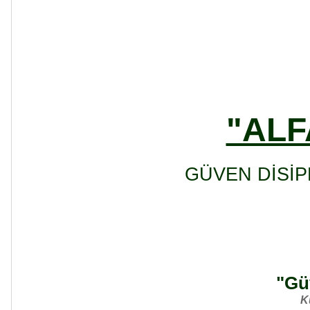
"ALF
GÜVEN DİSİP
"Güv
K