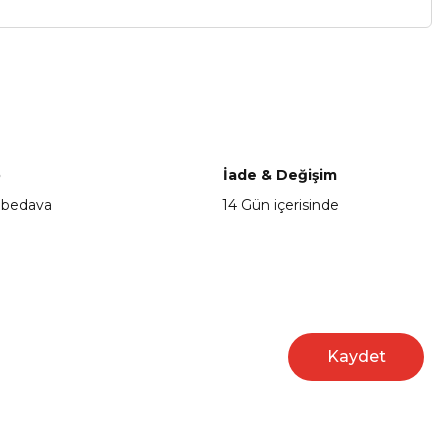
a iletebilirsiniz.
o
İade & Değişim
 bedava
14 Gün içerisinde
Kaydet