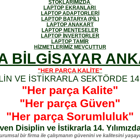
STOKLARIMIZDA
LAPTOP EKRANLARI
LAPTOP ADAPTORLERİ
LAPTOP BATARYA (PİL)
LAPTOP ANAKART
LAPTOP MENTEŞELER
LAPTOP İNVERTORLER
LAPTOP TAMİR
HİZMETLERİMİZ MEVCUTTUR
A BİLGİSAYAR AN
"HER PARÇA KALİTE"
LİN VE İSTİKRARLA SEKTÖRDE 14.
"Her parça Kalite"
"Her parça Güven"
"Her parça Sorumluluk"
en Disiplin ve İstikrarla 14. Yılımızd
urumsal bir firma ile çalışmanın güvenini ve kalitesini yaşayı