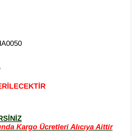
HA0050
r
ERİLECEKTİR
SİNİZ
a Kargo Ücretleri Alıcıya Aittir