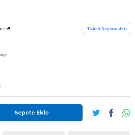
rle!!
Taksit Seçenekleri
eşe
V
Sepete Ekle