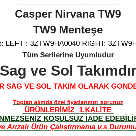
Casper Nirvana TW9
TW9 Menteşe
no: LEFT : 3ZTW9HA0040 RIGHT: 3ZTW9
Tüm Serilerine Uyumludur
Sag ve Sol Takımdı
 SAG VE SOL TAKIM OLARAK GOND
Toptan alımda özel fiyatlarımızı sorunuz
ÜRÜNLERİMİZ 1.KALİTE
NMEZSENİZ KOŞULSUZ İADE EDEBİLİR
Arızalı Ürün Çalıştırmama v.s Durumund