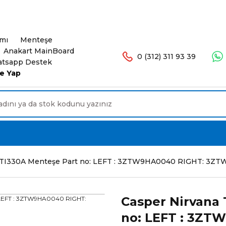
şlerinizde Ücretsiz Kargo. 16.00'a Kadar Olan Sip
ımı
Menteşe
Anakart MainBoard
0 (312) 311 93 39
tsapp Destek
e Yap
VTI330A Menteşe Part no: LEFT : 3ZTW9HA0040 RIGHT: 3Z
Casper Nirvana
no: LEFT : 3Z