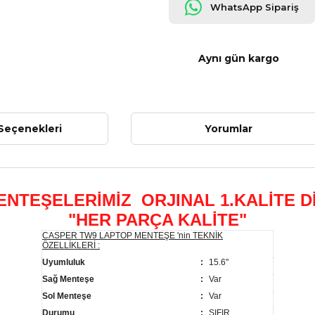
WhatsApp Sipariş
Aynı gün kargo
Seçenekleri
Yorumlar
ENTEŞELERİMİZ ORJINAL 1.KALİTE D
"HER PARÇA KALİTE"
CASPER TW9 LAPTOP MENTEŞE 'nin TEKNİK
ÖZELLİKLERİ :
Uyumluluk
:
15.6"
Sağ Menteşe
:
Var
Sol Menteşe
:
Var
Durumu
:
SIFIR