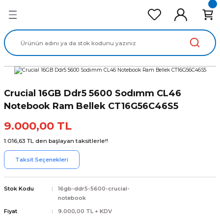
Geri Dön
Geri Dön
Geri Dön
Geri Dön
Geri Dön
cd Ekran Panel
Batarya
lavye
cd Data Kablo
Adaptör
Crucial 16GB Ddr5 5600 Sodımm CL46
Notebook Ram Bellek CT16G56C46S5
9.000,00 TL
1.016,63 TL den başlayan taksitlerle!!
Taksit Seçenekleri
Stok Kodu
16gb-ddr5-5600-crucial-
notebook
Fiyat
9.000,00 TL + KDV