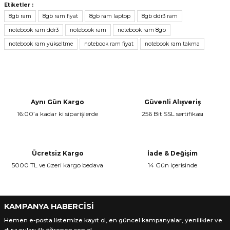
Bu ürünün fiyat bilgisi, resim, ürün açıklamalarında ve diğer
Etiketler :
konularda yetersiz gördüğünüz noktaları öneri formunu kullanarak
Yorum Yaz
8gb ram
8gb ram fiyat
8gb ram laptop
8gb ddr3 ram
tarafımıza iletebilirsiniz.
notebook ram ddr3
notebook ram
notebook ram 8gb
Görüş ve önerileriniz için teşekkür ederiz.
notebook ram yükseltme
notebook ram fiyat
notebook ram takma
Ürün resmi kalitesiz, bozuk veya görüntülenemiyor.
Ürün açıklamasında eksik bilgiler bulunuyor.
Ürün bilgilerinde hatalar bulunuyor.
Ürün fiyatı diğer sitelerden daha pahalı.
Aynı Gün Kargo
Güvenli Alışveriş
16:00’a kadar ki siparişlerde
256 Bit SSL sertifikası
Bu ürüne benzer farklı alternatifler olmalı.
Ücretsiz Kargo
İade & Değişim
5000 TL ve üzeri kargo bedava
14 Gün içerisinde
Gönder
KAMPANYA HABERCİSİ
Hemen e-posta listemize kayıt ol, en güncel kampanyalar, yenilikler ve
duyuruları ilk öğrenen sen ol.