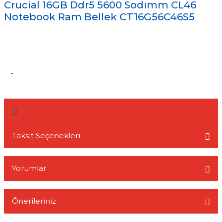
Crucial 16GB Ddr5 5600 Sodımm CL46
Notebook Ram Bellek CT16G56C46S5
L
Taksit Seçenekleri
Yorumlar
Önerileriniz
Bu ürüne ilk yorumu siz yapın!