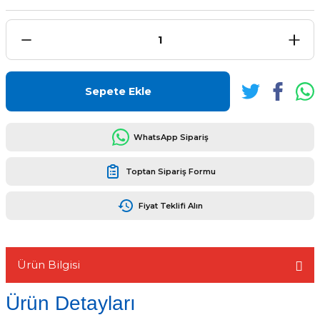
L
ENS
Sepete Ekle
WhatsApp Sipariş
Toptan Sipariş Formu
L
Fiyat Teklifi Alın
Ürün Bilgisi
L
Ürün Detayları